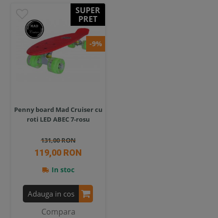
SUPER
PRET
-9%
Penny board Mad Cruiser cu
roti LED ABEC 7-rosu
131,00 RON
119,00 RON
In stoc
Adauga in cos
Compara