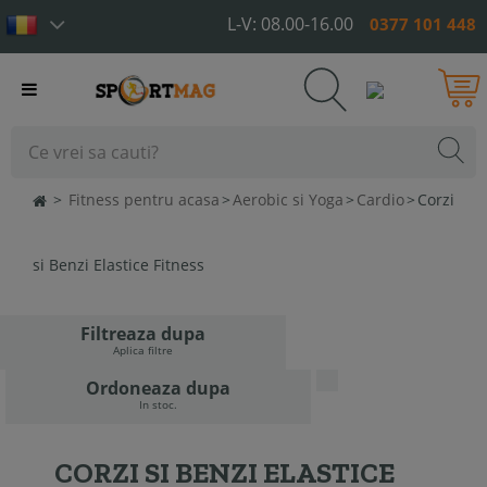
L-V: 08.00-16.00
0377 101 448
Toggle
navigation
>
Fitness pentru acasa
>
Aerobic si Yoga
>
Cardio
>
Corzi
si Benzi Elastice Fitness
Filtreaza dupa
Aplica filtre
Ordoneaza dupa
In stoc.
CORZI SI BENZI ELASTICE