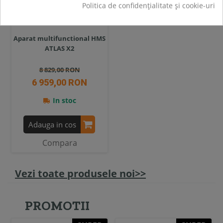
Politica de confidențialitate și cookie-uri
Aparat multifunctional HMS
ATLAS X2
8 829,00 RON
6 959,00 RON
In stoc
Adauga in cos
Compara
Vezi toate produsele noi>>
PROMOTII