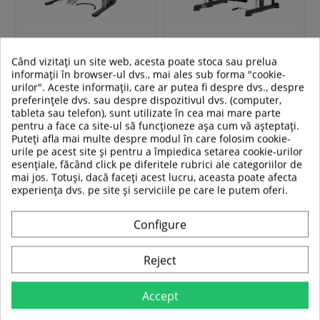
Aparat multifunctional
Aparat Smith HMS ATLAS X3
Smith HMS CYKLOP 10
Când vizitați un site web, acesta poate stoca sau prelua
informații în browser-ul dvs., mai ales sub forma "cookie-
urilor". Aceste informații, care ar putea fi despre dvs., despre
39 319,00 RON
2 889,00 RON
preferințele dvs. sau despre dispozitivul dvs. (computer,
30 988,99 RON
2 279,00 RON
tableta sau telefon), sunt utilizate în cea mai mare parte
pentru a face ca site-ul să funcționeze așa cum vă așteptați.
In stoc
In stoc
Puteți afla mai multe despre modul în care folosim cookie-
urile pe acest site și pentru a împiedica setarea cookie-urilor
esențiale, făcând click pe diferitele rubrici ale categoriilor de
Adauga in cos
Adauga in cos
mai jos. Totuși, dacă faceți acest lucru, aceasta poate afecta
experiența dvs. pe site și serviciile pe care le putem oferi.
Compara
Compara
Configure
SUPER
PRET
Reject
-21%
Accept