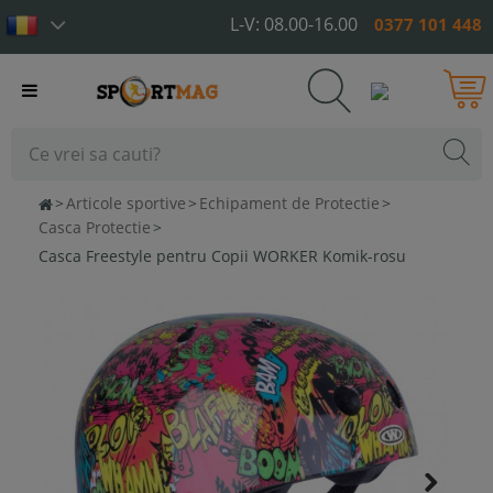
L-V: 08.00-16.00
0377 101 448
Toggle
navigation
>
Articole sportive
>
Echipament de Protectie
>
Casca Protectie
>
Casca Freestyle pentru Copii WORKER Komik-rosu