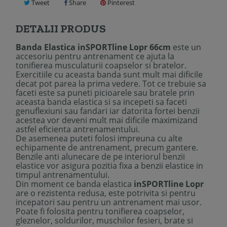
Tweet
Share
Pinterest
DETALII PRODUS
Banda Elastica inSPORTline Lopr 66cm
este un
accesoriu pentru antrenament ce ajuta la
tonifierea musculaturii coapselor si bratelor.
Exercitiile cu aceasta banda sunt mult mai dificile
decat pot parea la prima vedere. Tot ce trebuie sa
faceti este sa puneti picioarele sau bratele prin
aceasta banda elastica si sa incepeti sa faceti
genuflexiuni sau fandari iar datorita fortei benzii
acestea vor deveni mult mai dificile maximizand
astfel eficienta antrenamentului.
De asemenea puteti folosi impreuna cu alte
echipamente de antrenament, precum gantere.
Benzile anti alunecare de pe interiorul benzii
elastice vor asigura pozitia fixa a benzii elastice in
timpul antrenamentului.
Din moment ce banda elastica
inSPORTline Lopr
are o rezistenta redusa, este potrivita si pentru
incepatori sau pentru un antrenament mai usor.
Poate fi folosita pentru tonifierea coapselor,
gleznelor, soldurilor, muschilor fesieri, brate si