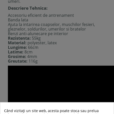
umeri.
Descriere Tehnica:
Accesoriu eficient de antrenament
Banda lata
Ajuta la intarirea coapselor, muschilor fesieri,
gleznelor, soldurilor, umerilor si bratelor
Benzi anti-alunecare pe interior
Rezistenta:
55kg
Material:
polyester, latex
Lungime:
66cm
Latime:
8cm
Grosime:
4mm
Greutate:
116g
Când vizitați un site web, acesta poate stoca sau prelua