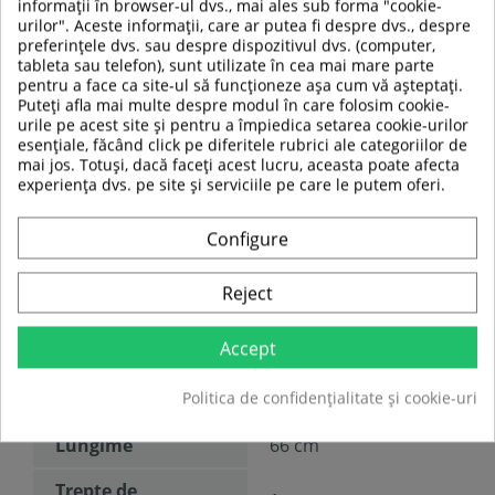
informații în browser-ul dvs., mai ales sub forma "cookie-
urilor". Aceste informații, care ar putea fi despre dvs., despre
preferințele dvs. sau despre dispozitivul dvs. (computer,
tableta sau telefon), sunt utilizate în cea mai mare parte
pentru a face ca site-ul să funcționeze așa cum vă așteptați.
Puteți afla mai multe despre modul în care folosim cookie-
urile pe acest site și pentru a împiedica setarea cookie-urilor
esențiale, făcând click pe diferitele rubrici ale categoriilor de
mai jos. Totuși, dacă faceți acest lucru, aceasta poate afecta
experiența dvs. pe site și serviciile pe care le putem oferi.
Configure
TABEL DE DATE
Reject
Tip produs
Banda elastica
Accept
Sport
Fitness
Politica de confidențialitate și cookie-uri
Zona corporala
Brate
Lungime
66 cm
Trepte de