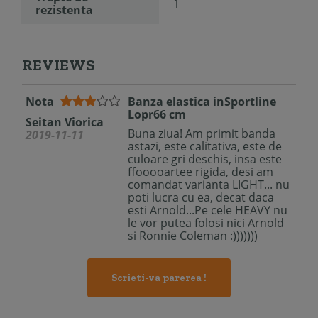
1
rezistenta
REVIEWS
Nota
Banza elastica inSportline
Lopr66 cm
Seitan Viorica
Buna ziua! Am primit banda
2019-11-11
astazi, este calitativa, este de
culoare gri deschis, insa este
ffooooartee rigida, desi am
comandat varianta LIGHT... nu
poti lucra cu ea, decat daca
esti Arnold...Pe cele HEAVY nu
le vor putea folosi nici Arnold
si Ronnie Coleman :)))))))
Scrieti-va parerea !