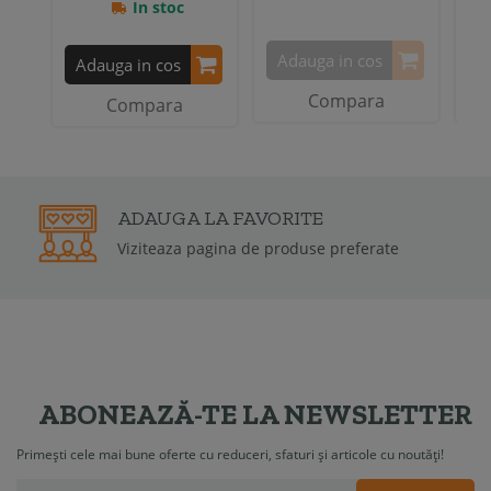
In stoc
Adauga in cos
A
Adauga in cos
Compara
Compara
2 ANI
GARANTIE
Garantia de conformitate poate fi de la 6 luni la
2 ani
ABONEAZĂ-TE LA NEWSLETTER
Primești cele mai bune oferte cu reduceri, sfaturi și articole cu noutăți!