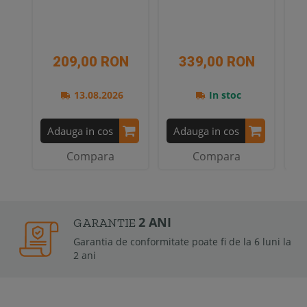
209,00 RON
339,00 RON
13.08.2026
In stoc
Adauga in cos
Adauga in cos
A
Compara
Compara
2 ANI
GARANTIE
Garantia de conformitate poate fi de la 6 luni la
2 ani