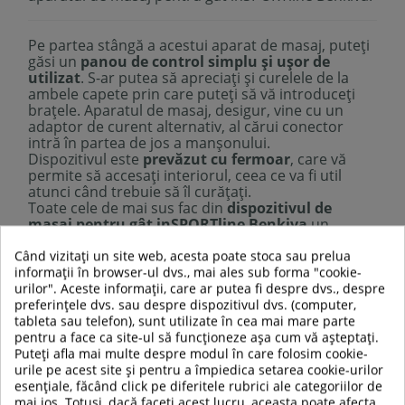
Pe partea stângă a acestui aparat de masaj, puteți
găsi un
panou de control simplu și ușor de
utilizat
. S-ar putea să apreciaţi și curelele de la
ambele capete prin care puteți să vă introduceţi
brațele. Aparatul de masaj, desigur, vine cu un
adaptor de curent alternativ, al cărui conector
intră în partea de jos a manșonului.
Dispozitivul este
prevăzut cu fermoar
, care vă
permite să accesați interiorul, ceea ce va fi util
atunci când trebuie să îl curățați.
Toate cele de mai sus fac din
dispozitivul de
masaj pentru gât inSPORTline Benkiva
un
însoțitor ideal
nu numai pentru relaxare acasă,
Când vizitați un site web, acesta poate stoca sau prelua
ci și la locul de muncă
, unde un masaj confortabil
informații în browser-ul dvs., mai ales sub forma "cookie-
vă oferă ușurare și vă revigorează.
urilor". Aceste informații, care ar putea fi despre dvs., despre
preferințele dvs. sau despre dispozitivul dvs. (computer,
tableta sau telefon), sunt utilizate în cea mai mare parte
Descriere tehnică:
pentru a face ca site-ul să funcționeze așa cum vă așteptați.
Dispozitiv de masaj confortabil pentru gât
Puteți afla mai multe despre modul în care folosim cookie-
Ideal pentru relaxare in fata televizorului sau la
urile pe acest site și pentru a împiedica setarea cookie-urilor
birou
esențiale, făcând click pe diferitele rubrici ale categoriilor de
4 capete de masaj cu incalzire
mai jos. Totuși, dacă faceți acest lucru, aceasta poate afecta
Masaj pentru gât și ceafă