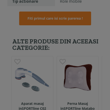
Tip actionare
Role mobile
Fiti primul care isi scrie parerea !
ALTE PRODUSE DIN ACEEASI
CATEGORIE:
Aparat masaj
Perna Masaj
inSPORTline C02
inSPORTline Matabo
inS