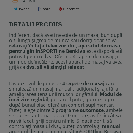
24 luni
Tweet
Share
Pinterest
DETALII PRODUS
Indiferent dacă aveți nevoie de un masaj bun după
o zi lungă și grea de muncă sau doriți doar să vă
relaxați în fața televizorului,
aparatul de masaj
pentru gât inSPORTline Benkiva
este dispozitivul
potrivit pentru dvs.! Oferind 4 capete de masaj și
un mod de încălzire, acest aparat de masaj va avea
grijă ca
dvs. să vă simţiţi relaxat.
Dispozitivul dispune de
4 capete de masaj
care
simulează un masaj manual tradițional și ajută la
ameliorarea tensiunii mușchilor gâtului.
Modul de
încălzire reglabil
, pe care îl puteți porni și opri
după bunul plac, oferă un confort suplimentar.
Puteți alege dintre
2 programe automate
, ambele
se opresc automat după 10 minute, astfel încât să
nu vă faceți griji pentru nimic. Și dacă doriți să
controlați masajul dvs., puteți controla și
manual
aparatul de masaj pentru gât inSPORTline Benkiva.