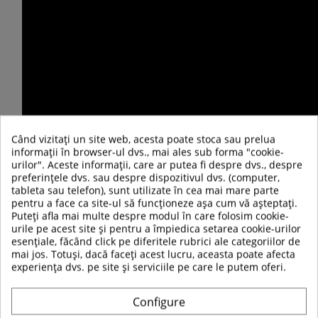
Când vizitați un site web, acesta poate stoca sau prelua
informații în browser-ul dvs., mai ales sub forma "cookie-
urilor". Aceste informații, care ar putea fi despre dvs., despre
preferințele dvs. sau despre dispozitivul dvs. (computer,
tableta sau telefon), sunt utilizate în cea mai mare parte
pentru a face ca site-ul să funcționeze așa cum vă așteptați.
Puteți afla mai multe despre modul în care folosim cookie-
urile pe acest site și pentru a împiedica setarea cookie-urilor
esențiale, făcând click pe diferitele rubrici ale categoriilor de
TABEL DE DATE
mai jos. Totuși, dacă faceți acest lucru, aceasta poate afecta
experiența dvs. pe site și serviciile pe care le putem oferi.
Greutate produs:
4 kg
Configure
Material
Cauciuc