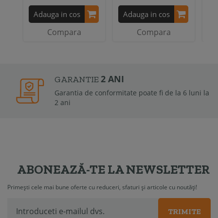
Adauga in cos
Adauga in cos
A
Compara
Compara
2 ANI
GARANTIE
Garantia de conformitate poate fi de la 6 luni la
2 ani
ABONEAZĂ-TE LA NEWSLETTER
Primești cele mai bune oferte cu reduceri, sfaturi și articole cu noutăți!
TRIMITE