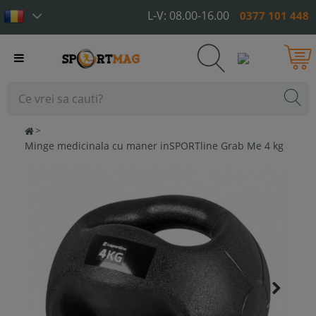
L-V: 08.00-16.00
0377 101 448
Toggle
navigation
>
Minge medicinala cu maner inSPORTline Grab Me 4 kg