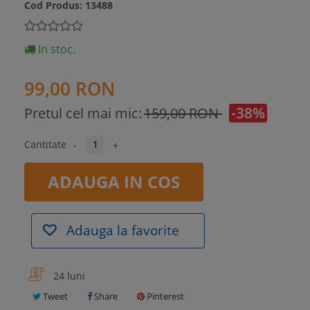
Cod Produs:
13488
In stoc.
99,00 RON
-38%
Pretul cel mai mic:
159,00 RON
Cantitate
-
+
ADAUGA IN COS
Adauga la favorite
24 luni
Tweet
Share
Pinterest