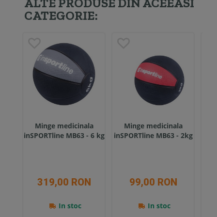
ALTE PRODUSE DIN ACEEASI
CATEGORIE:
Minge medicinala
Minge medicinala
M
inSPORTline MB63 - 6 kg
inSPORTline MB63 - 2kg
inS
319,00 RON
99,00 RON
In stoc
In stoc