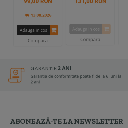
99,00 RON
131,00 RON
13.08.2026
Adauga in cos
A
Adauga in cos
Compara
Compara
2 ANI
GARANTIE
Garantia de conformitate poate fi de la 6 luni la
2 ani
ABONEAZĂ-TE LA NEWSLETTER