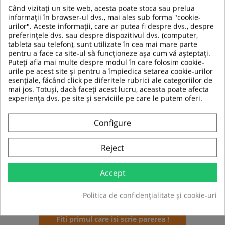
Bureti confortabili la interior
Când vizitați un site web, acesta poate stoca sau prelua
Greutate mica.
informații în browser-ul dvs., mai ales sub forma "cookie-
urilor". Aceste informații, care ar putea fi despre dvs., despre
preferințele dvs. sau despre dispozitivul dvs. (computer,
tableta sau telefon), sunt utilizate în cea mai mare parte
pentru a face ca site-ul să funcționeze așa cum vă așteptați.
TABEL DE DATE
Puteți afla mai multe despre modul în care folosim cookie-
urile pe acest site și pentru a împiedica setarea cookie-urilor
esențiale, făcând click pe diferitele rubrici ale categoriilor de
Model
Intreaga
mai jos. Totuși, dacă faceți acest lucru, aceasta poate afecta
experiența dvs. pe site și serviciile pe care le putem oferi.
Tip produs
Ochelari
Culoare
Portocaliu
Configure
Pentru
Barbati
Reject
Sport
Ski
Accept
Tip
Standard
Politica de confidențialitate și cookie-uri
Fiti primul care isi scrie parerea !