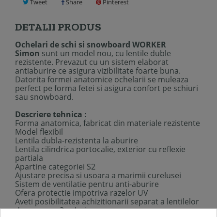
Tweet
Share
Pinterest
DETALII PRODUS
Ochelari de schi si snowboard WORKER
Simon
sunt un model nou, cu lentile duble
rezistente. Prevazut cu un sistem elaborat
antiaburire ce asigura vizibilitate foarte buna.
Datorita formei anatomice ochelarii se muleaza
perfect pe forma fetei si asigura confort pe schiuri
sau snowboard.
Descriere tehnica :
Forma anatomica, fabricat din materiale rezistente
Model flexibil
Lentila dubla-rezistenta la aburire
Lentila cilindrica portocalie, exterior cu reflexie
partiala
Apartine categoriei S2
Ajustare precisa si usoara a marimii curelusei
Sistem de ventilatie pentru anti-aburire
Ofera protectie impotriva razelor UV
Aveti posibilitatea achizitionarii separat a lentilelor
de rezerva - 3 culori