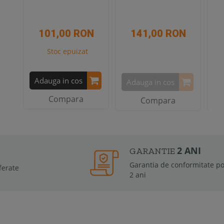
101,00 RON
141,00 RON
Stoc epuizat
Adauga in cos
Adauga in cos
A
Compara
Compara
2 ANI
GARANTIE
Garantia de conformitate poate fi de la 6 luni la
2 ani