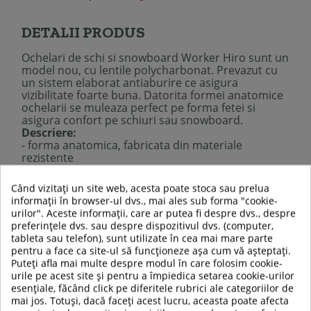
DETALII PRODUS
Ochelari de schi si snowboard
Worker Hiro
sunt un
model nou, cu lentile polycharbonat. Prevazut cu
un sistem elaborat antiaburire ce asigura
vizibilitate foarte buna. Datorita formei anatomice
ochelarii se muleaza perfect pe forma fetei si
asigura confort pe schiuri sau snowboard
.
Descriere:
- forma anatomica, fabricata din materiale
rezistente
- model flexibil
- ochelari cu design grafic
Când vizitați un site web, acesta poate stoca sau prelua
- lentila portocalie, exterior cu reflexie 100%
informații în browser-ul dvs., mai ales sub forma "cookie-
- apartine categoriei S2
urilor". Aceste informații, care ar putea fi despre dvs., despre
- ajustare precisa si usoara a marimii curelusei
preferințele dvs. sau despre dispozitivul dvs. (computer,
- pelicula anti-aburire, lentila polycharbonat
tableta sau telefon), sunt utilizate în cea mai mare parte
- sistem de ventilatie pentru anti-aburire
pentru a face ca site-ul să funcționeze așa cum vă așteptați.
- ofera protectie impotriva razelor UV
Puteți afla mai multe despre modul în care folosim cookie-
- aveti posibilitatea achizitionarii separat a
urile pe acest site și pentru a împiedica setarea cookie-urilor
lentilelor de rezerva - 3 culori
esențiale, făcând click pe diferitele rubrici ale categoriilor de
- bureti confortabili la interior
mai jos. Totuși, dacă faceți acest lucru, aceasta poate afecta
- greutate mica