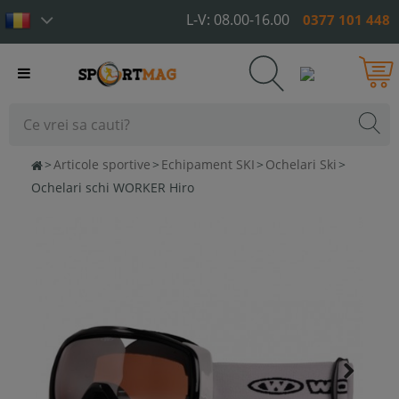
L-V: 08.00-16.00
0377 101 448
Toggle
navigation
>
Articole sportive
>
Echipament SKI
>
Ochelari Ski
>
Ochelari schi WORKER Hiro