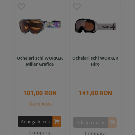
Ochelari schi WORKER
Ochelari schi WORKER
Och
Miller Grafica
Hiro
101,00 RON
141,00 RON
Stoc epuizat
Adauga in cos
Adauga in cos
A
Compara
Compara