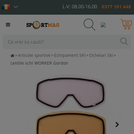
L-V: 08.00-16.00
0377 101 448
Toggle
navigation
>
Articole sportive
>
Echipament SKI
>
Ochelari Ski
>
Lentile schi WORKER Gordon