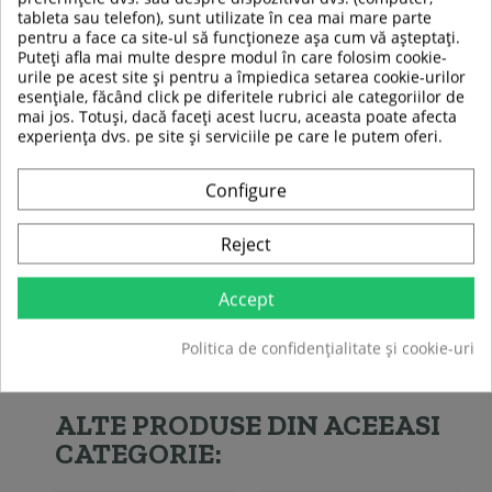
TABEL DE DATE
tableta sau telefon), sunt utilizate în cea mai mare parte
pentru a face ca site-ul să funcționeze așa cum vă așteptați.
Puteți afla mai multe despre modul în care folosim cookie-
Model
Fara cadru
urile pe acest site și pentru a împiedica setarea cookie-urilor
esențiale, făcând click pe diferitele rubrici ale categoriilor de
Tip produs
Lentile
mai jos. Totuși, dacă faceți acest lucru, aceasta poate afecta
experiența dvs. pe site și serviciile pe care le putem oferi.
Pentru
Barbati
Configure
Sport
Ski
Reject
Tip
Standard
Accept
Fiti primul care isi scrie parerea !
Politica de confidențialitate și cookie-uri
ALTE PRODUSE DIN ACEEASI
CATEGORIE: