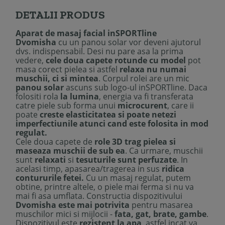
DETALII PRODUS
Aparat de masaj facial inSPORTline
Dvomisha
cu un panou solar vor deveni ajutorul
dvs. indispensabil. Desi nu pare asa la prima
vedere,
cele doua capete rotunde cu model
pot
masa corect pielea si astfel
relaxa nu numai
muschii, ci si mintea
. Corpul rolei are un mic
panou solar
ascuns sub logo-ul inSPORTline. Daca
folositi rola
la lumina
, energia va fi transferata
catre piele sub forma unui
microcurent
, care ii
poate
creste elasticitatea si poate netezi
imperfectiunile atunci cand este folosita in mod
regulat.
Cele doua capete de
role 3D trag pielea si
maseaza muschii de sub ea
. Ca urmare, muschii
sunt
relaxati
si
tesuturile sunt perfuzate
. In
acelasi timp, apasarea/tragerea in sus
ridica
contururile fetei.
Cu un masaj regulat, putem
obtine, printre altele, o piele mai ferma si nu va
mai fi asa umflata. Constructia dispozitivului
Dvomisha este mai potrivita
pentru masarea
muschilor mici si mijlocii -
fata, gat, brate, gambe
.
Dispozitivul este
rezistent la apa
, astfel incat va