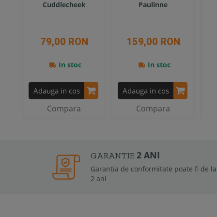
Cuddlecheek
Paulinne
79,00 RON
159,00 RON
In stoc
In stoc
Adauga in cos
Adauga in cos
A
Compara
Compara
2 ANI
GARANTIE
Garantia de conformitate poate fi de la 6 luni la
2 ani