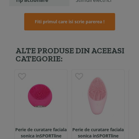
Tip actionare
Stimuli electrici
Fiti primul care isi scrie parerea !
ALTE PRODUSE DIN ACEEASI
CATEGORIE:
Perie de curatare faciala
Perie de curatare faciala
Apar
sonica inSPORTline
sonica inSPORTline
in