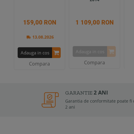
159,00 RON
1 109,00 RON
1
13.08.2026
Adauga in cos
A
Adauga in cos
Compara
Compara
2 ANI
GARANTIE
Garantia de conformitate poate fi de la 6 luni la
2 ani