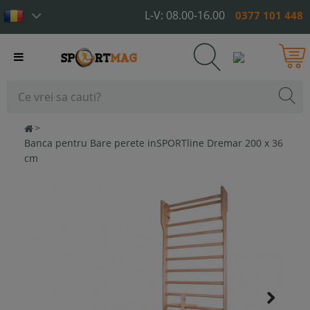
L-V: 08.00-16.00
0377 101 448
Toggle
navigation
>
Banca pentru Bare perete inSPORTline Dremar 200 x 36
cm