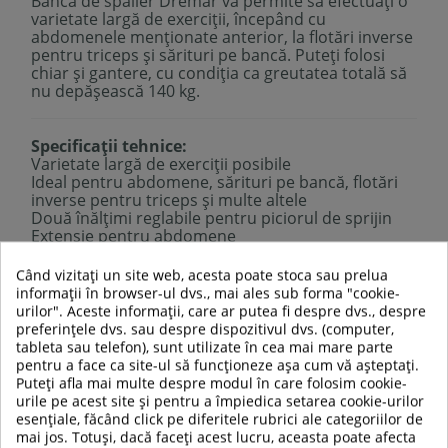
Banca de spalier Dremar vă permite să efectuați o
varietate largă de exerciții, începând cu
abdomenele menționate anterior, la flotări inverse
pentru triceps și sărituri pe bancă. Puteți folosi
chiar și gantere, cu condiția ca greutatea totală să
nu depășească 140 kg.
Specificații tehnice:
Varietate largă de exerciții posibile
Ideal pentru abdomene, sărituri pe bancă, flotări
inverse pentru triceps și multe altele
Două înălțimi reglabile pentru piciorul de sprijin
Extensie pentru abdomene
2 înălțimi reglabile pentru adaptorul de abdomene
Manevrare ușoară
Când vizitați un site web, acesta poate stoca sau prelua
Material:
lemn de fag natural, spumă din PVC
informații în browser-ul dvs., mai ales sub forma "cookie-
(suporturi pentru picioare)
urilor". Aceste informații, care ar putea fi despre dvs., despre
Dimensiuni:
200 (lungimea băncii) x 36 (lățimea
preferințele dvs. sau despre dispozitivul dvs. (computer,
băncii) x 3 cm (distanță de treaptă)
tableta sau telefon), sunt utilizate în cea mai mare parte
Înălțimea maximă a picioarelor de sprijin:
50 cm
pentru a face ca site-ul să funcționeze așa cum vă așteptați.
Înălțimea adaptorului de abdomene:
32 cm
Puteți afla mai multe despre modul în care folosim cookie-
Greutate limită:
140 kg
urile pe acest site și pentru a împiedica setarea cookie-urilor
esențiale, făcând click pe diferitele rubrici ale categoriilor de
mai jos. Totuși, dacă faceți acest lucru, aceasta poate afecta