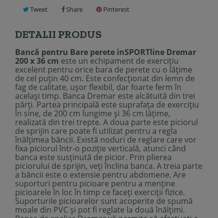
Tweet
Share
Pinterest
DETALII PRODUS
Bancă pentru Bare perete inSPORTline Dremar
200 x 36 cm
este un echipament de exercițiu
excelent pentru orice bara de perete cu o lățime
de cel puțin 40 cm. Este confecționat din lemn de
fag de calitate, ușor flexibil, dar foarte ferm în
același timp. Banca Dremar este alcătuită din trei
părți. Partea principală este suprafața de exercițiu
în sine, de 200 cm lungime și 36 cm lățime,
realizată din trei trepte. A doua parte este piciorul
de sprijin care poate fi utilizat pentru a regla
înălțimea băncii. Există noduri de reglare care vor
fixa piciorul într-o poziție verticală, atunci când
banca este susținută de picior. Prin plierea
piciorului de sprijin, veți înclina banca. A treia parte
a băncii este o extensie pentru abdomene. Are
suporturi pentru picioare pentru a menține
picioarele în loc în timp ce faceți exerciții fizice.
Suporturile picioarelor sunt acoperite de spumă
moale din PVC și pot fi reglate la două înălțimi.