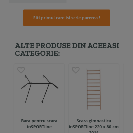
Fiti primul care isi scrie parerea !
ALTE PRODUSE DIN ACEEASI
CATEGORIE:
Bara pentru scara
Scara gimnastica
Bar
inSPORTline
inSPORTline 220 x 80 cm
inSP
2014