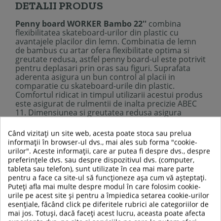
DETALII PRODUS
Penny board WORKER Bambo 22''
combina
flexibilitatea skateboard-urilor din plastic cu
avantajele placilor din lemn. Combinatia de lemn
de bambus cu artar ofera flexibilitate optima si
greutate redusa, astfel penny board-ul este potrivit
pentru deplasari prin oras sau figuri. Suprafata
aderenta asigura un bun control al placii in
comparatie cu skateboard-urile din plastic.
Comfortul ridicat in timpul utilizarii acestui produs
este asigurat de rulmentii de inalta precizie ABEC
11. Dimensiunea si greutatea redusa asigura
transportul usor al acestui penny board. Pe langa
aceste caracteristici,
Penny board
WORKER
Când vizitați un site web, acesta poate stoca sau prelua
Bambo 22''
prezinta detalii atractive pe partea
informații în browser-ul dvs., mai ales sub forma "cookie-
inferioara.
urilor". Aceste informații, care ar putea fi despre dvs., despre
Descriere tehnica:
preferințele dvs. sau despre dispozitivul dvs. (computer,
Placa usoara si flexibila
tableta sau telefon), sunt utilizate în cea mai mare parte
Material placa: lemn de bambus (stratul inferior si
pentru a face ca site-ul să funcționeze așa cum vă așteptați.
superior), artar canadian (5 straturi)
Puteți afla mai multe despre modul în care folosim cookie-
Suprafata anti-alunecare
urile pe acest site și pentru a împiedica setarea cookie-urilor
Dimensiuni placa:
L58 x l 15 cm
esențiale, făcând click pe diferitele rubrici ale categoriilor de
Ax:
3'' aliaj aluminiu
mai jos. Totuși, dacă faceți acest lucru, aceasta poate afecta
Bucse:
85A