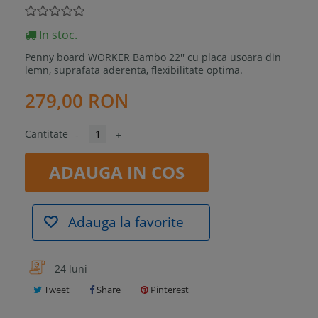
In stoc.
Penny board WORKER Bambo 22'' cu placa usoara din
lemn, suprafata aderenta, flexibilitate optima.
279,00 RON
Cantitate
-
+
ADAUGA IN COS
Adauga la favorite
24 luni
Tweet
Share
Pinterest