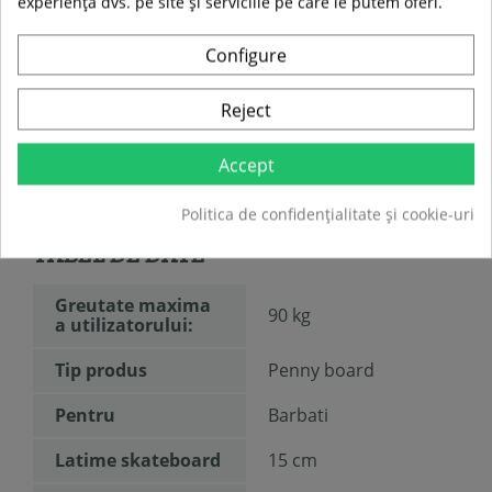
experiența dvs. pe site și serviciile pe care le putem oferi.
Roti:
60 x 45 mm
Material roti: PU
Duritate roti: 82A
Configure
Rulmenti:
ABEC 11
Greutate maxima a utilizatorului:
90 kg
Reject
Greutate produs: 1.75 kg
Accept
Politica de confidențialitate și cookie-uri
TABEL DE DATE
Greutate maxima
90 kg
a utilizatorului:
Tip produs
Penny board
Pentru
Barbati
Latime skateboard
15 cm