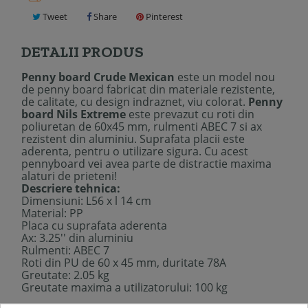
Tweet
Share
Pinterest
DETALII PRODUS
Penny board Crude Mexican
este un model nou
de penny board fabricat din materiale rezistente,
de calitate, cu design indraznet, viu colorat.
Penny
board Nils Extreme
este prevazut cu roti din
poliuretan de 60x45 mm, rulmenti ABEC 7 si ax
rezistent din aluminiu. Suprafata placii este
aderenta, pentru o utilizare sigura. Cu acest
pennyboard vei avea parte de distractie maxima
alaturi de prieteni!
Descriere tehnica:
Dimensiuni: L56 x l 14 cm
Material: PP
Placa cu suprafata aderenta
Ax: 3.25'' din aluminiu
Rulmenti: ABEC 7
Roti din PU de 60 x 45 mm, duritate 78A
Greutate: 2.05 kg
Greutate maxima a utilizatorului: 100 kg