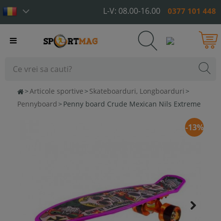
L-V: 08.00-16.00
0377 101 448
Toggle
navigation
>
Articole sportive
>
Skateboarduri, Longboarduri
>
Pennyboard
>
Penny board Crude Mexican Nils Extreme
-13%