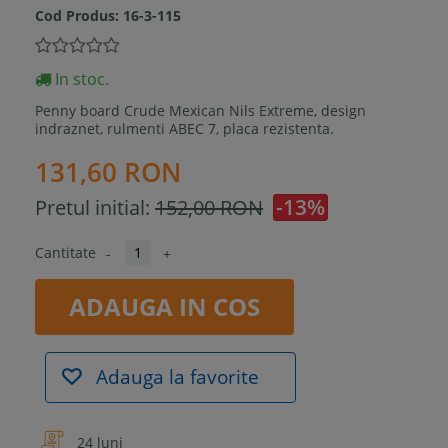
Cod Produs:
16-3-115
In stoc.
Penny board Crude Mexican Nils Extreme, design
indraznet, rulmenti ABEC 7, placa rezistenta.
131,60 RON
-13%
Pretul initial:
152,00 RON
Cantitate
-
+
ADAUGA IN COS
Adauga la favorite
24 luni