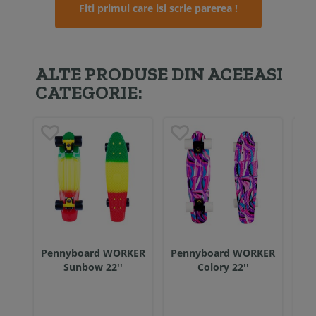
Fiti primul care isi scrie parerea !
ALTE PRODUSE DIN ACEEASI
CATEGORIE:
Pennyboard WORKER
Pennyboard WORKER
Pe
Sunbow 22''
Colory 22''