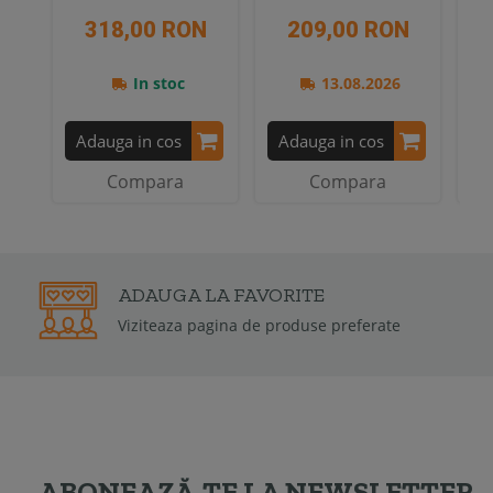
318,00 RON
209,00 RON
In stoc
13.08.2026
Adauga in cos
Adauga in cos
A
Compara
Compara
2 ANI
GARANTIE
Garantia de conformitate poate fi de la 
2 ani
ABONEAZĂ-TE LA NEWSLETTER