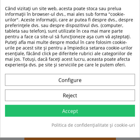
Când vizitați un site web, acesta poate stoca sau prelua
TABEL DE DATE
informații în browser-ul dvs., mai ales sub forma "cookie-
urilor". Aceste informații, care ar putea fi despre dvs., despre
preferințele dvs. sau despre dispozitivul dvs. (computer,
Greutate maxima
100 kg
tableta sau telefon), sunt utilizate în cea mai mare parte
a utilizatorului:
pentru a face ca site-ul să funcționeze așa cum vă așteptați.
Puteți afla mai multe despre modul în care folosim cookie-
Tip produs
Penny board
urile pe acest site și pentru a împiedica setarea cookie-urilor
esențiale, făcând click pe diferitele rubrici ale categoriilor de
Pentru
Femei
mai jos. Totuși, dacă faceți acest lucru, aceasta poate afecta
experiența dvs. pe site și serviciile pe care le putem oferi.
Latime skateboard
15 cm
Configure
Lungime
56 cm
skateboard
Reject
Material roti
Poliuretan
Accept
Material sasiu
Aluminiu
skateboard
Politica de confidențialitate și cookie-uri