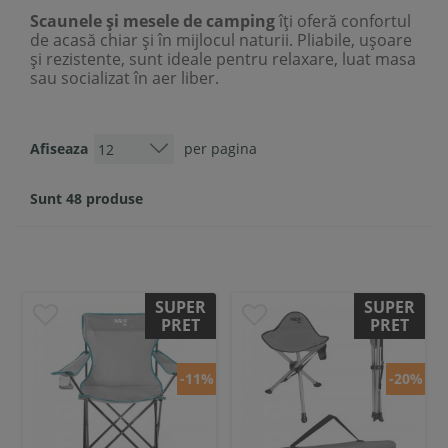
Scaunele și mesele de camping
îți oferă confortul
de acasă chiar și în mijlocul naturii. Pliabile, ușoare
și rezistente, sunt ideale pentru relaxare, luat masa
sau socializat în aer liber.
Afiseaza
per pagina
Sunt 48 produse
SUPER
SUPER
PRET
PRET
-11%
-20%