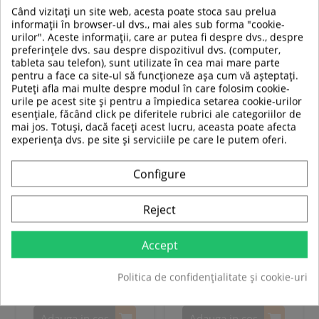
Când vizitați un site web, acesta poate stoca sau prelua
informații în browser-ul dvs., mai ales sub forma "cookie-
SUPER
SUPER
urilor". Aceste informații, care ar putea fi despre dvs., despre
PRET
PRET
preferințele dvs. sau despre dispozitivul dvs. (computer,
tableta sau telefon), sunt utilizate în cea mai mare parte
pentru a face ca site-ul să funcționeze așa cum vă așteptați.
-25%
-20%
Puteți afla mai multe despre modul în care folosim cookie-
urile pe acest site și pentru a împiedica setarea cookie-urilor
esențiale, făcând click pe diferitele rubrici ale categoriilor de
mai jos. Totuși, dacă faceți acest lucru, aceasta poate afecta
experiența dvs. pe site și serviciile pe care le putem oferi.
Configure
Scaun pliabil plaja Nils Camp
Scaun pliabil camping Nils
NC3035
NC3301, Khaki
Reject
119,00 RON
99,00 RON
Accept
89,00 RON
79,00 RON
Politica de confidențialitate și cookie-uri
Adauga in cos
Adauga in cos