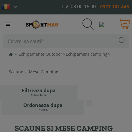
L-V: 08.00-16.00
0377 101 448
Toggle
navigation
>
Echipamente Outdoor
>
Echipament camping
>
Scaune si Mese Camping
Filtreaza dupa
Aplica filtre
Ordoneaza dupa
In stoc.
SCAUNE SI MESE CAMPING