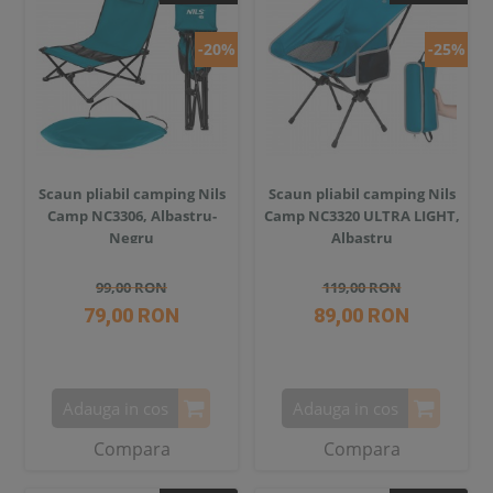
-20%
-25%
Scaun pliabil camping Nils
Scaun pliabil camping Nils
Camp NC3306, Albastru-
Camp NC3320 ULTRA LIGHT,
Negru
Albastru
99,00 RON
119,00 RON
79,00 RON
89,00 RON
Adauga in cos
Adauga in cos
Compara
Compara