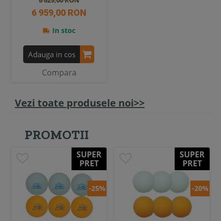
8 829,00 RON
6 959,00 RON
In stoc
Adauga in cos
Compara
Vezi toate produsele noi>>
PROMOTII
SUPER
SUPER
PRET
PRET
-25%
-20%