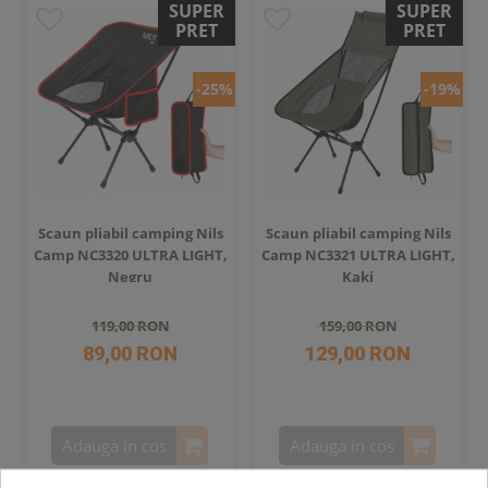
SUPER
SUPER
PRET
PRET
-25%
-19%
Scaun pliabil camping Nils
Scaun pliabil camping Nils
Camp NC3320 ULTRA LIGHT,
Camp NC3321 ULTRA LIGHT,
Negru
Kaki
119,00 RON
159,00 RON
89,00 RON
129,00 RON
Adauga in cos
Adauga in cos
Compara
Compara