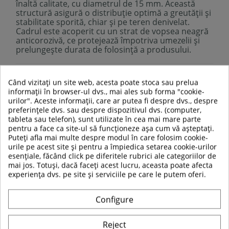
înaltă calitate, cu diametrul de 15 mm. Această
structură asigură o distribuție optimă a greutății și
stabilitate sporită, chiar și pe teren denivelat.
Cadrul este acoperit cu un strat de vopsea neagră
anticorozivă, ce protejează împotriva umezelii și
prelungește durata de folosință a produsului.
Materiale rezistente și design
Când vizitați un site web, acesta poate stoca sau prelua
practic
informații în browser-ul dvs., mai ales sub forma "cookie-
urilor". Aceste informații, care ar putea fi despre dvs., despre
Șezutul este realizat din țesătură durabilă
600D PE
preferințele dvs. sau despre dispozitivul dvs. (computer,
Oxford
, rezistentă la abraziune, umezeală și
tableta sau telefon), sunt utilizate în cea mai mare parte
întindere. Materialul este ușor de curățat, ideal
pentru a face ca site-ul să funcționeze așa cum vă așteptați.
pentru utilizarea intensă în condiții de teren.
Puteți afla mai multe despre modul în care folosim cookie-
urile pe acest site și pentru a împiedica setarea cookie-urilor
Mobilitate și transport facil
esențiale, făcând click pe diferitele rubrici ale categoriilor de
mai jos. Totuși, dacă faceți acest lucru, aceasta poate afecta
În ciuda construcției robuste, scaunul cântărește
experiența dvs. pe site și serviciile pe care le putem oferi.
doar
2,47 kg
, iar dimensiunile compacte de
41 ×
15,5 × 11,5 cm
când este pliat îl fac ușor de
Configure
depozitat și transportat. Este inclusă o
husă
practică de transport
, care protejează scaunul și
facilitează purtarea sa în timpul călătoriilor.
Reject