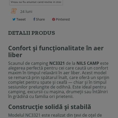
Vreau sa fiu anuntat cand revine in stoc
24 luni
Tweet
Share
Pinterest
DETALII PRODUS
Confort și funcționalitate în aer
liber
Scaunul de camping
NC3321
de la
NILS CAMP
este
alegerea perfectă pentru cei care caută un confort
maxim în timpul relaxării în aer liber. Acest model
se remarcă prin spătarul înalt, care oferă un sprijin
complet pentru spate și ceafă — chiar și în timpul
sesiunilor prelungite de odihnă. Este ideal pentru
camping, excursii cu mașina, drumeții sau întâlniri
în grădină cu familia ori prietenii.
Construcție solidă și stabilă
Modelul NC3321 este realizat din țevi de oțel de