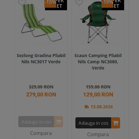
SUPER
SUPER
-15%
-19%
PRET
PRET
Sezlong Gradina Pliabil
Scaun Camping Pliabil
Sca
Nils NC3017 Verde
Nils Camp NC3080,
Nil
Verde
329,00 RON
159,00 RON
279,00 RON
129,00 RON
13.08.2026
Adauga in cos
A
Adauga in cos
Compara
Compara