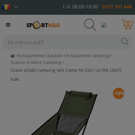
L-V: 08.00-16.00
0377 101 448
Toggle
navigation
>
Echipamente Outdoor
>
Echipament camping
>
Scaune si Mese Camping
>
Scaun pliabil camping Nils Camp NC3321 ULTRA LIGHT,
Kaki
-19%