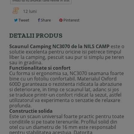
Vreau sa fiu anuntat cand revine in stoc
12 luni
Tweet
Share
Pinterest
DETALII PRODUS
Scaunul Camping NC3070 de la NILS CAMP
este o
solutie excelenta pentru oricine isi petrece timpul
liber la camping, pescuit sau pur si simplu pe teren
sau in gradina.
Functionalitate si confort
Cu forma si ergonomia sa, NC3070 seamana foarte
bine cu un fotoliu confortabil. Materialul Oxford
600D garanteaza o rezistenta ridicata la abraziune
si deteriorare, in timp ce scaunul lat, adanc si jos
se traduce printr-un confort ridicat la sezut, astfel
utilizatorul va experimenta o senzatie de relaxare
profunda.
Constructie solida
Este un scaun universal foarte practic pentru toate
conditiile si pe toate terenurile. Profilul solid din
otel cu un diametru de 16 mm este responsabil
pentru stabilitatea acestuia. Datorita