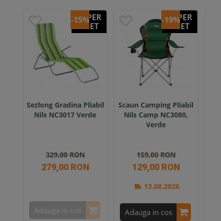
SUPER
SUPER
-15%
-19%
PRET
PRET
Sezlong Gradina Pliabil
Scaun Camping Pliabil
Sca
Nils NC3017 Verde
Nils Camp NC3080,
Nil
Verde
329,00 RON
159,00 RON
279,00 RON
129,00 RON
13.08.2026
Adauga in cos
A
Adauga in cos