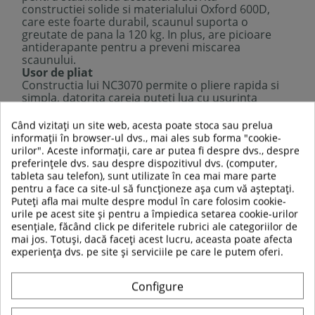
constructiei solide si materialului Oxford 600D,
care este foarte durabil, scaunul suporta o
greutate de pana la 120 kg. In plus, are picioare
antiderapante pentru a preveni miscarea
scaunului.
Usor de pliat
Constructia lui NC3070 permite o pliere rapida si
simpla, datorita careia puteti lua cu usurinta
scaunul cu dvs. in calatorie. Acest lucru va fi
facilitat de husa inclusa in set, care va proteja
Când vizitați un site web, acesta poate stoca sau prelua
suplimentar produsul.
informații în browser-ul dvs., mai ales sub forma "cookie-
Nu mai ramane nimic de facut decat sa va asezati
urilor". Aceste informații, care ar putea fi despre dvs., despre
pe scaun si sa va bucurati de natura!
preferințele dvs. sau despre dispozitivul dvs. (computer,
tableta sau telefon), sunt utilizate în cea mai mare parte
pentru a face ca site-ul să funcționeze așa cum vă așteptați.
Descriere tehnica:
Puteți afla mai multe despre modul în care folosim cookie-
Material: 600D Oxford, PVC
urile pe acest site și pentru a împiedica setarea cookie-urilor
Dimensiuni:
esențiale, făcând click pe diferitele rubrici ale categoriilor de
Latime: 80 cm
mai jos. Totuși, dacă faceți acest lucru, aceasta poate afecta
Inaltime: 83 cm
experiența dvs. pe site și serviciile pe care le putem oferi.
Adancime: 40 cm
Inaltime pana la sezut: 35 cm
Configure
Dimensiuni pliat:
Lungime: 87 cm
Latime: 10 cm