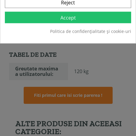
Reject
Inaltime: 28 cm
Cadru din fibra de sticla, diametru 16mm
Husa de transport: da
Accept
Picioare anti-alunecare: da
Greutate maxima utilizator:
120kg
Politica de confidențialitate și cookie-uri
Greutate produs: 4kg
TABEL DE DATE
Greutate maxima
120 kg
a utilizatorului:
Fiti primul care isi scrie parerea !
ALTE PRODUSE DIN ACEEASI
CATEGORIE: