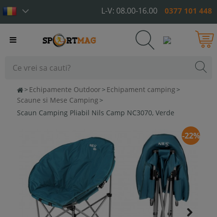
L-V: 08.00-16.00
0377 101 448
Toggle
navigation
>
Echipamente Outdoor
>
Echipament camping
>
Scaune si Mese Camping
>
Scaun Camping Pliabil Nils Camp NC3070, Verde
-22%