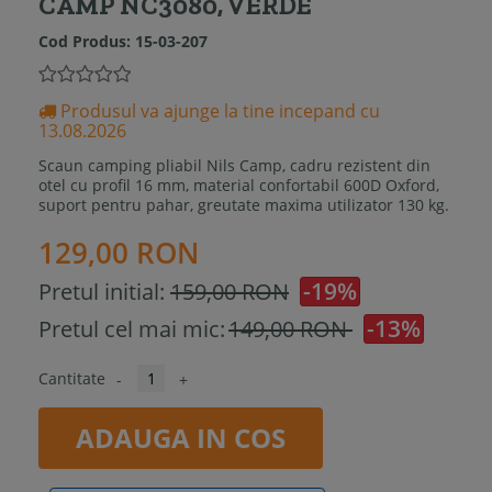
CAMP NC3080, VERDE
Cod Produs:
15-03-207
Produsul va ajunge la tine incepand cu
13.08.2026
Scaun camping pliabil Nils Camp, cadru rezistent din
otel cu profil 16 mm, material confortabil 600D Oxford,
suport pentru pahar, greutate maxima utilizator 130 kg.
129,00 RON
-19%
Pretul initial:
159,00 RON
-13%
Pretul cel mai mic:
149,00 RON
Cantitate
-
+
ADAUGA IN COS