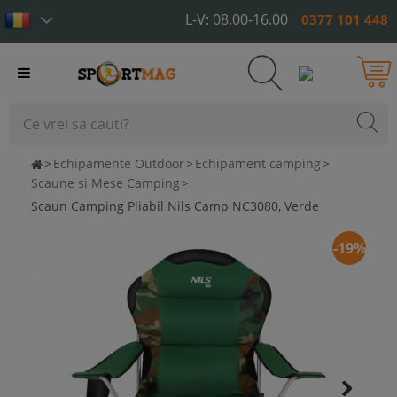
L-V: 08.00-16.00
0377 101 448
Toggle
navigation
>
Echipamente Outdoor
>
Echipament camping
>
Scaune si Mese Camping
>
Scaun Camping Pliabil Nils Camp NC3080, Verde
-19%