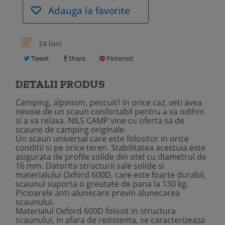
Adauga la favorite
24 luni
Tweet
Share
Pinterest
DETALII PRODUS
Camping, alpinism, pescuit? In orice caz, veti avea
nevoie de un scaun confortabil pentru a va odihni
si a va relaxa. NILS CAMP vine cu oferta sa de
scaune de camping originale.
Un scaun universal care este folositor in orice
conditii si pe orice teren. Stabilitatea acestuia este
asigurata de profile solide din otel cu diametrul de
16 mm. Datorita structurii sale solide si
materialului Oxford 600D, care este foarte durabil,
scaunul suporta o greutate de pana la 130 kg.
Picioarele anti-alunecare previn alunecarea
scaunului.
Materialul Oxford 600D folosit in structura
scaunului, in afara de rezistenta, se caracterizeaza