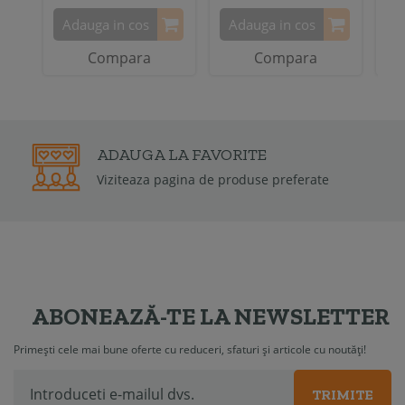
Adauga in cos
Adauga in cos
A
Compara
Compara
2 ANI
GARANTIE
Garantia de conformitate poate fi de la 
2 ani
ABONEAZĂ-TE LA NEWSLETTER
Primești cele mai bune oferte cu reduceri, sfaturi și articole cu noutăți!
TRIMITE