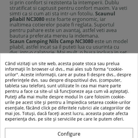
si prin confort si rezistenta la intemperii. Dublu
stratificat si captusit pentru confort maxim. Va veti
simti ca si cum ati sta intr-un fotoliu.
Scaunul
pliabil NC3080
este foarte ergonomic, iar
inaltimea cotierelor poate fi reglata. Suportul
pentru pahare este un avantaj, astfel veti avea
bautura preferata mereu la indemana.
Scaun Camping Nils Camp NC3080
este un model
pliabil, astfel incat sa il puteti lua cu usurinta cu
dvs. intr-o calatorie. Mai mult, o husa inclusa in set
protejeaza suplimentar produsul. Scaunul este
usor de pliat/depliat si ocupa foarte putin spatiu in
Când vizitați un site web, acesta poate stoca sau prelua
husa, in plus poate fi asezat convenabil pe umar.
informații în browser-ul dvs., mai ales sub forma "cookie-
Nu mai ramane nimic de facut decat sa va asezati
urilor". Aceste informații, care ar putea fi despre dvs., despre
pe scaun si sa va bucurati de natura!
preferințele dvs. sau despre dispozitivul dvs. (computer,
tableta sau telefon), sunt utilizate în cea mai mare parte
pentru a face ca site-ul să funcționeze așa cum vă așteptați.
Puteți afla mai multe despre modul în care folosim cookie-
Descriere tehnica:
urile pe acest site și pentru a împiedica setarea cookie-urilor
Material: 600D Oxford, acoperit cu PE
esențiale, făcând click pe diferitele rubrici ale categoriilor de
Dimensiuni:
mai jos. Totuși, dacă faceți acest lucru, aceasta poate afecta
Latime: 95 cm
experiența dvs. pe site și serviciile pe care le putem oferi.
Inaltime: 110 cm
Adancime: 50 cm
Inaltime pana la sezut: 45 cm
Configure
Dimensiuni pliat: