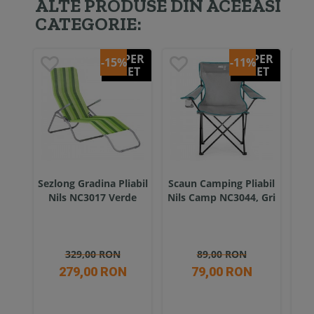
ALTE PRODUSE DIN ACEEASI
CATEGORIE:
SUPER
SUPER
-15%
-11%
PRET
PRET
Sezlong Gradina Pliabil
Scaun Camping Pliabil
Sca
Nils NC3017 Verde
Nils Camp NC3044, Gri
Nil
329,00 RON
89,00 RON
279,00 RON
79,00 RON