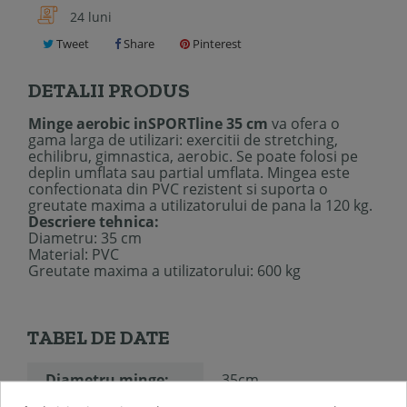
24 luni
Tweet
Share
Pinterest
DETALII PRODUS
Minge aerobic inSPORTline 35 cm
va ofera o
gama larga de utilizari: exercitii de stretching,
echilibru, gimnastica, aerobic. Se poate folosi pe
deplin umflata sau partial umflata. Mingea este
confectionata din PVC rezistent si suporta o
greutate maxima a utilizatorului de pana la 120 kg.
Descriere tehnica:
Diametru: 35 cm
Material: PVC
Greutate maxima a utilizatorului: 600 kg
TABEL DE DATE
Diametru minge:
35cm