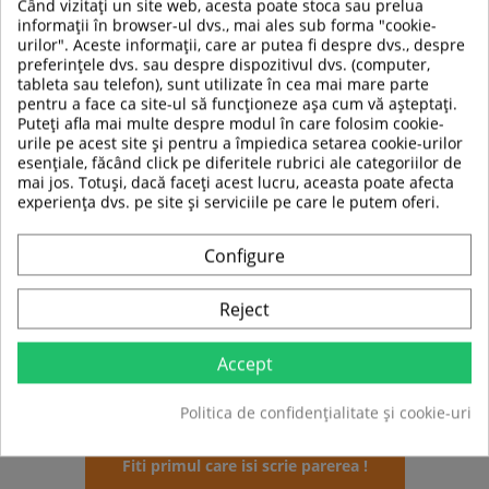
Când vizitați un site web, acesta poate stoca sau prelua
Greutate produs:
0.5 kg
informații în browser-ul dvs., mai ales sub forma "cookie-
urilor". Aceste informații, care ar putea fi despre dvs., despre
Material
PVC
preferințele dvs. sau despre dispozitivul dvs. (computer,
tableta sau telefon), sunt utilizate în cea mai mare parte
Material de
pentru a face ca site-ul să funcționeze așa cum vă așteptați.
Aer
umplutura
Puteți afla mai multe despre modul în care folosim cookie-
urile pe acest site și pentru a împiedica setarea cookie-urilor
esențiale, făcând click pe diferitele rubrici ale categoriilor de
Tip produs
Minge
mai jos. Totuși, dacă faceți acest lucru, aceasta poate afecta
experiența dvs. pe site și serviciile pe care le putem oferi.
Culoare
Albastru
Sport
Aerobic
Configure
Utilizare
Interior
Reject
Utilizat pentru
Antrenament
Accept
Forma
Rotund
Politica de confidențialitate și cookie-uri
Fiti primul care isi scrie parerea !