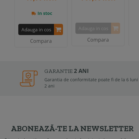
In stoc
Adauga in cos
A
Adauga in cos
Compara
Compara
2 ANI
GARANTIE
Garantia de conformitate poate fi de la 6 luni la
2 ani
ABONEAZĂ-TE LA NEWSLETTER