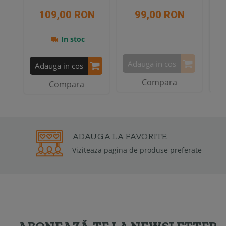
109,00 RON
99,00 RON
In stoc
Adauga in cos
A
Adauga in cos
Compara
Compara
ADAUGA LA FAVORITE
Viziteaza pagina de produse preferate