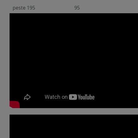
peste 195
95