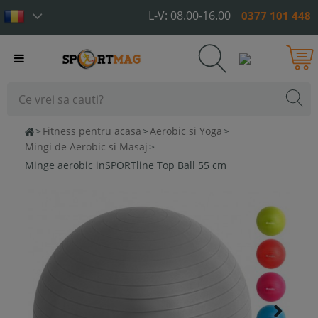
L-V: 08.00-16.00
0377 101 448
Toggle
navigation
>
Fitness pentru acasa
>
Aerobic si Yoga
>
Mingi de Aerobic si Masaj
>
Minge aerobic inSPORTline Top Ball 55 cm