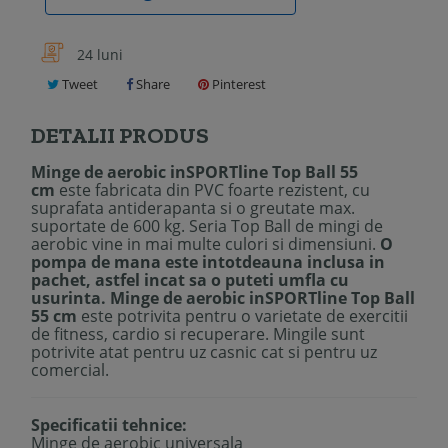
24 luni
Tweet
Share
Pinterest
DETALII PRODUS
Minge de aerobic inSPORTline Top Ball 55
cm
este fabricata din PVC foarte rezistent, cu
suprafata antiderapanta si o greutate max.
suportate de 600 kg. Seria Top Ball de mingi de
aerobic vine in mai multe culori si dimensiuni.
O
pompa de mana este intotdeauna inclusa in
pachet, astfel incat sa o puteti umfla cu
usurinta.
Minge de aerobic inSPORTline Top Ball
55 cm
este potrivita pentru o varietate de exercitii
de fitness, cardio si recuperare. Mingile sunt
potrivite atat pentru uz casnic cat si pentru uz
comercial.
Specificatii tehnice:
Minge de aerobic universala