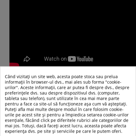
Când vizitați un site web, acesta poate stoca sau prelua
informații în browser-ul dvs., mai ales sub forma "cookie-
urilor". Aceste informații, care ar putea fi despre dvs., despre
preferințele dvs. sau despre dispozitivul dvs. (computer,
tableta sau telefon), sunt utilizate în cea mai mare parte
pentru a face ca site-ul să funcționeze așa cum vă așteptați.
Puteți afla mai multe despre modul în care folosim cookie-
urile pe acest site și pentru a împiedica setarea cookie-urilor
esențiale, făcând click pe diferitele rubrici ale categoriilor de
mai jos. Totuși, dacă faceți acest lucru, aceasta poate afecta
experiența dvs. pe site și serviciile pe care le putem oferi.