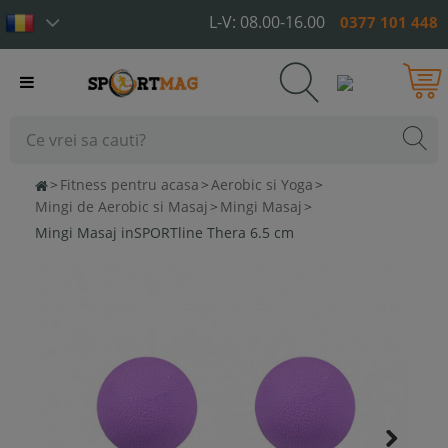
L-V: 08.00-16.00
0377 101 448
Toggle
navigation
>
Fitness pentru acasa
>
Aerobic si Yoga
>
Mingi de Aerobic si Masaj
>
Mingi Masaj
>
Mingi Masaj inSPORTline Thera 6.5 cm