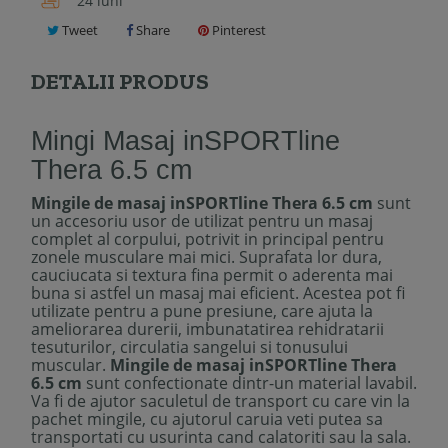
24 luni
Tweet
Share
Pinterest
DETALII PRODUS
Mingi Masaj inSPORTline
Thera 6.5 cm
Mingile de masaj inSPORTline Thera 6.5 cm
sunt
un accesoriu usor de utilizat pentru un masaj
complet al corpului, potrivit in principal pentru
zonele musculare mai mici. Suprafata lor dura,
cauciucata si textura fina permit o aderenta mai
buna si astfel un masaj mai eficient. Acestea pot fi
utilizate pentru a pune presiune, care ajuta la
ameliorarea durerii, imbunatatirea rehidratarii
tesuturilor, circulatia sangelui si tonusului
muscular.
Mingile de masaj inSPORTline Thera
6.5 cm
sunt confectionate dintr-un material lavabil.
Va fi de ajutor saculetul de transport cu care vin la
pachet mingile, cu ajutorul caruia veti putea sa
transportati cu usurinta cand calatoriti sau la sala.