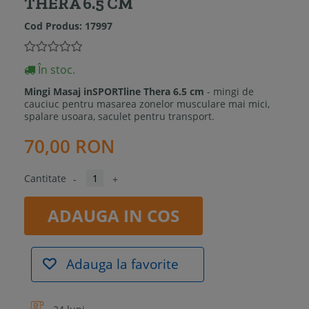
THERA 6.5 CM
Cod Produs:
17997
În stoc.
Mingi Masaj inSPORTline Thera 6.5 cm
- mingi de
cauciuc pentru masarea zonelor musculare mai mici,
spalare usoara, saculet pentru transport.
70,00 RON
Cantitate
-
+
ADAUGA IN COS
Adauga la favorite