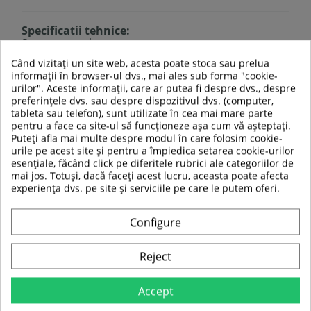
Specificatii tehnice:
Se poate spala
Usor de folosit
Când vizitați un site web, acesta poate stoca sau prelua
Potrivit pentru masarea zonelor musculare mai
informații în browser-ul dvs., mai ales sub forma "cookie-
mici
urilor". Aceste informații, care ar putea fi despre dvs., despre
Ajuta la ameliorarea durerii, crampelor si la
preferințele dvs. sau despre dispozitivul dvs. (computer,
revitalizarea partilor uzate ale corpului
tableta sau telefon), sunt utilizate în cea mai mare parte
Ajuta la intarirea muschilor soldului, spatelui,
pentru a face ca site-ul să funcționeze așa cum vă așteptați.
piciorului, bratului, mainii si umarului
Puteți afla mai multe despre modul în care folosim cookie-
Imbunatateste coordonarea, stabilitatea si
urile pe acest site și pentru a împiedica setarea cookie-urilor
mobilitatea corpului
esențiale, făcând click pe diferitele rubrici ale categoriilor de
Stimuleaza circulatia sangelui
mai jos. Totuși, dacă faceți acest lucru, aceasta poate afecta
Perfect pentru calatorii
experiența dvs. pe site și serviciile pe care le putem oferi.
Diametru:
6.5 cm
Greutate:
150 g (bucata)
2 mingi in pachet
Configure
Vine cu saculet de transport cu
snur pentru strangere
Reject
Accept
TABEL DE DATE