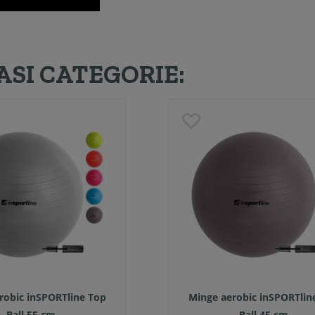
ASI CATEGORIE:
robic inSPORTline Top
Minge aerobic inSPORTlin
Ball 55 cm
Ball 45 cm