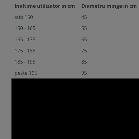
Inaltime utilizator in cm
Diametru minge in cm
sub 150
45
150 - 165
55
165 - 175
65
175 - 185
75
185 - 195
85
peste 195
95