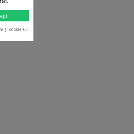
feri.
ept
te și cookie-uri