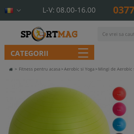
0377
L-V: 08.00-16.00
CATEGORII
>
Fitness pentru acasa
>
Aerobic si Yoga
>
Mingi de Aerobic 