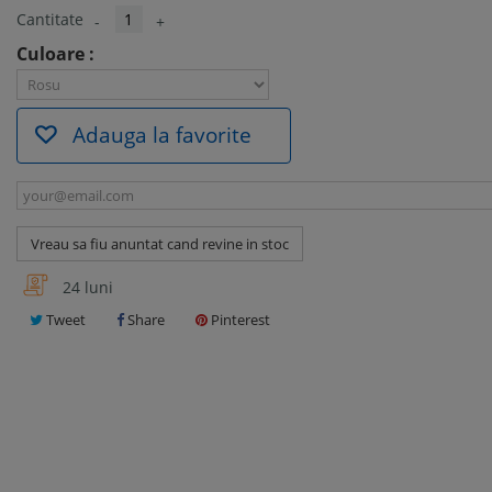
Cantitate
-
+
Culoare :
Adauga la favorite
Vreau sa fiu anuntat cand revine in stoc
24 luni
Tweet
Share
Pinterest