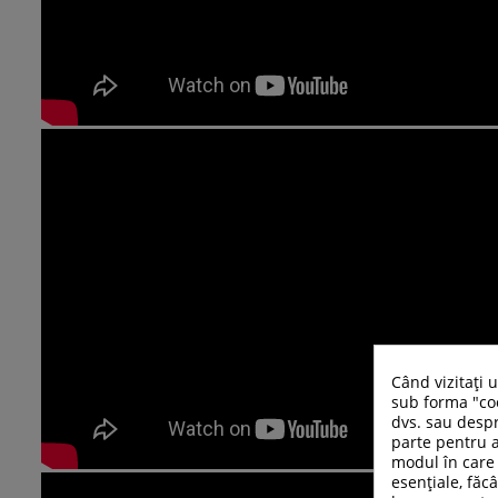
Când vizitați 
sub forma "coo
dvs. sau despr
parte pentru a
modul în care 
esențiale, făcâ