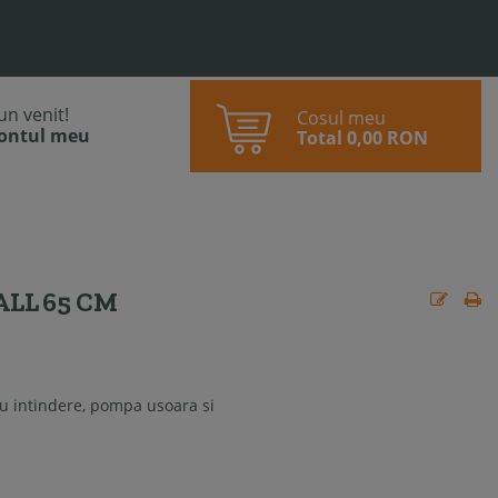
bun venit!
Cosul meu
contul meu
Total
0,00 RON
LL 65 CM
au intindere, pompa usoara si