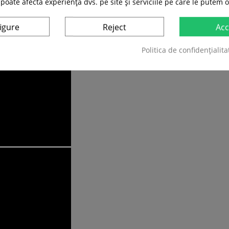
 poate afecta experiența dvs. pe site și serviciile pe care le putem o
igure
Reject
Acc
Politica de confidențialita