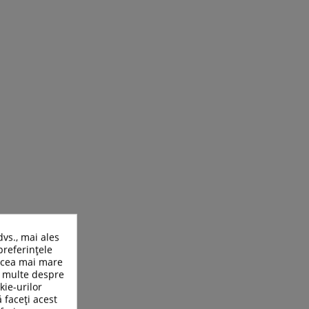
dvs., mai ales
preferințele
n cea mai mare
ai multe despre
kie-urilor
ă faceți acest