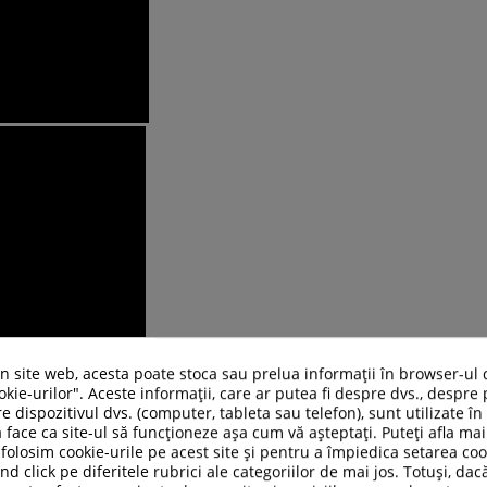
un site web, acesta poate stoca sau prelua informații în browser-ul 
kie-urilor". Aceste informații, care ar putea fi despre dvs., despre 
e dispozitivul dvs. (computer, tableta sau telefon), sunt utilizate î
 face ca site-ul să funcționeze așa cum vă așteptați. Puteți afla m
folosim cookie-urile pe acest site și pentru a împiedica setarea coo
nd click pe diferitele rubrici ale categoriilor de mai jos. Totuși, dac