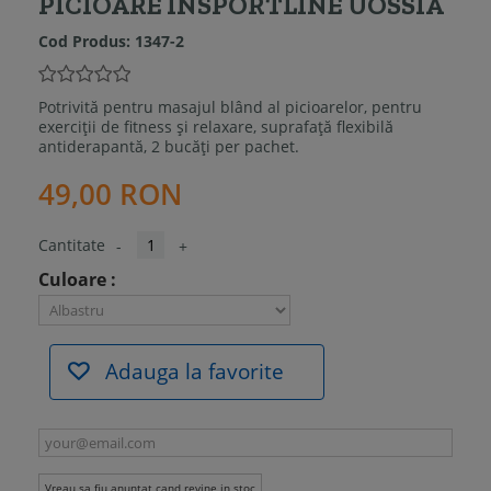
PICIOARE INSPORTLINE UOSSIA
Cod Produs:
1347-2
Potrivită pentru masajul blând al picioarelor, pentru
exerciții de fitness și relaxare, suprafață flexibilă
antiderapantă, 2 bucăți per pachet.
49,00 RON
Cantitate
-
+
Culoare :
Adauga la favorite
Vreau sa fiu anuntat cand revine in stoc