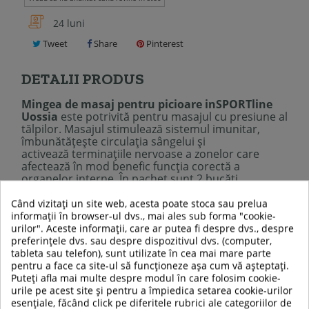
24 luni
Tweet
Share
Pinterest
DETALII PRODUS
Mingea de masaj pentru picioare inSPORTline
Uossia
este potrivită pentru masajul cu presiune al
tălpilor. Masajul stimulează sistemul imunitar,
îmbunătățește circulația sângelui și
activează terminațiile nervoase a zonelor care
afectează în mod benefic funcția corectă a
organelor interne. În pachet sunt 2 bucăți.
Specificații tehnice:
Când vizitați un site web, acesta poate stoca sau prelua
Potrivit pentru antrenament de fitness și relaxare
informații în browser-ul dvs., mai ales sub forma "cookie-
Masaj ușor și stimulare
urilor". Aceste informații, care ar putea fi despre dvs., despre
Suprafață antiderapantă flexibilă
preferințele dvs. sau despre dispozitivul dvs. (computer,
Ajută la stimularea circulației sângelui și
tableta sau telefon), sunt utilizate în cea mai mare parte
ameliorează stresul
pentru a face ca site-ul să funcționeze așa cum vă așteptați.
Potrivit mai ales pentru masajul picioarelor
Puteți afla mai multe despre modul în care folosim cookie-
Diametru:
16 cm
urile pe acest site și pentru a împiedica setarea cookie-urilor
Greutate:
350 g
esențiale, făcând click pe diferitele rubrici ale categoriilor de