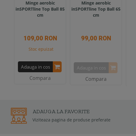
Minge aerobic
Minge aerobic
inSPORTline Top Ball 85
inSPORTline Top Ball 65
inSP
cm
cm
109,00 RON
99,00 RON
Stoc epuizat
Adauga in cos
Adauga in cos
A
Compara
Compara
2 ANI
GARANTIE
Garantia de conformitate poate fi de la 
2 ani