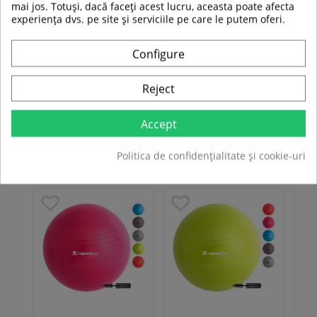
Înălțime:
10 cm
mai jos. Totuși, dacă faceți acest lucru, aceasta poate afecta
Greutate limită:
100 kg
experiența dvs. pe site și serviciile pe care le putem oferi.
2 bucăți în pachet
Configure
Fiti primul care isi scrie parerea !
Reject
Accept
ALTE PRODUSE DIN ACEEASI
Politica de confidențialitate și cookie-uri
CATEGORIE: