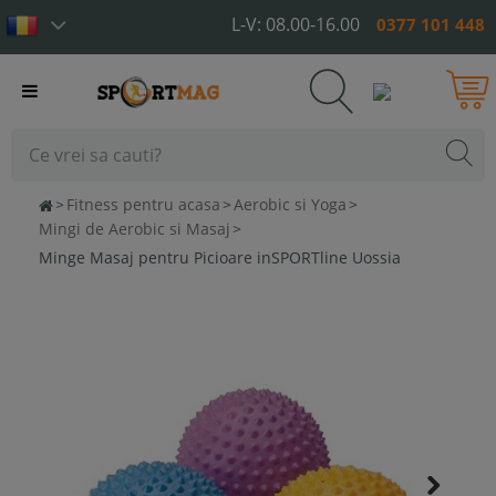
L-V: 08.00-16.00
0377 101 448
Toggle
navigation
>
Fitness pentru acasa
>
Aerobic si Yoga
>
Mingi de Aerobic si Masaj
>
Minge Masaj pentru Picioare inSPORTline Uossia