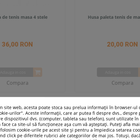
a de tenis masa 4 stele
Husa paleta tenis de m
36,00 RON
20,00 RON
Adauga in cos
Adauga in cos
Compara
Compara
un site web, acesta poate stoca sau prelua informații în browser-ul 
kie-urilor". Aceste informații, care ar putea fi despre dvs., despre 
e dispozitivul dvs. (computer, tableta sau telefon), sunt utilizate î
 face ca site-ul să funcționeze așa cum vă așteptați. Puteți afla m
folosim cookie-urile pe acest site și pentru a împiedica setarea coo
nd click pe diferitele rubrici ale categoriilor de mai jos. Totuși, dac