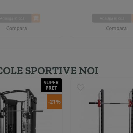
Adauga in cos
Adauga in cos
Compara
Compara
COLE SPORTIVE NOI
SUPER
PRET
-21%