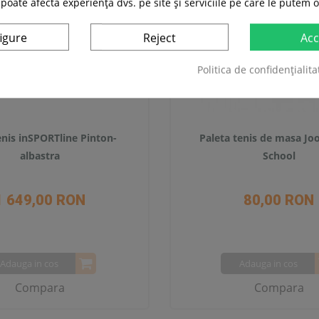
 poate afecta experiența dvs. pe site și serviciile pe care le putem o
igure
Reject
Acc
Politica de confidențialita
nis inSPORTline Pinton-
Paleta tenis de masa Jo
albastra
School
1 649,00 RON
80,00 RON
Adauga in cos
Adauga in cos
Compara
Compara