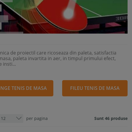
ica de proiectil care ricoseaza din paleta, satisfactia
asa, paleta invartita in aer, in timpul primului efect,
insti...
NGE TENIS DE MASA
FILEU TENIS DE MASA
per pagina
Sunt 46 produse