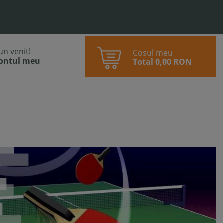
bun venit!
Cosul meu
contul meu
Total
0,00 RON