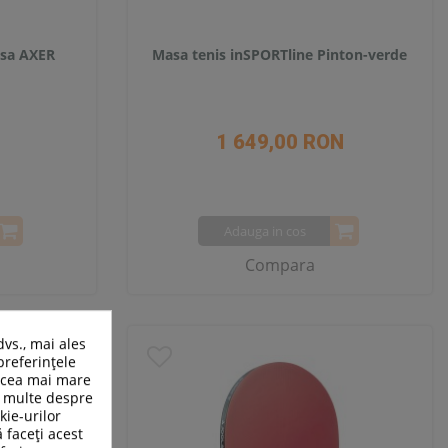
asa AXER
Masa tenis inSPORTline Pinton-verde
1 649,00 RON
Adauga in cos
Compara
dvs., mai ales
preferințele
n cea mai mare
ai multe despre
kie-urilor
ă faceți acest