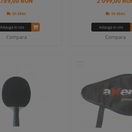
759,00 RON
2 099,00 RO
In stoc
In stoc
Adauga in cos
Adauga in cos
Compara
Compara