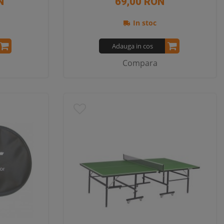
N
69,00 RON
In stoc
Adauga in cos
Compara