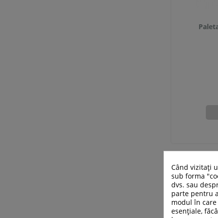
Palet
Când vizitați 
sub forma "coo
dvs. sau despr
parte pentru a
modul în care 
esențiale, făcâ