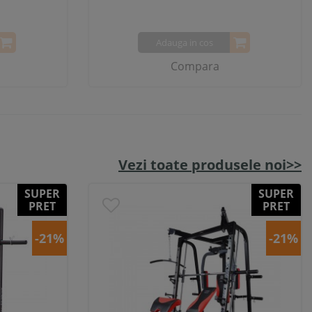
Adauga in cos
Compara
Vezi toate produsele noi>>
SUPER
SUPER
PRET
PRET
-21%
-21%