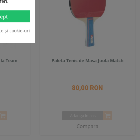
feri.
ept
te și cookie-uri
ola Team
Paleta Tenis de Masa Joola Match
80,00 RON
Adauga in cos
Compara