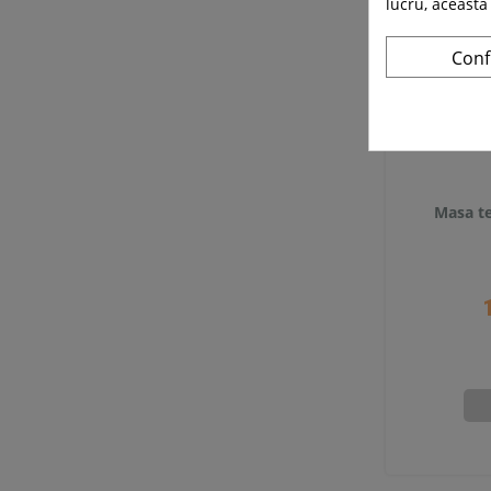
lucru, aceasta
Conf
Masa te