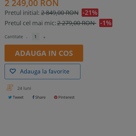
2 249,00 RON
-21%
Pretul initial:
2 849,00 RON
-1%
Pretul cel mai mic:
2 279,00 RON
Cantitate
-
+
ADAUGA IN COS
Adauga la favorite
24 luni
Tweet
Share
Pinterest