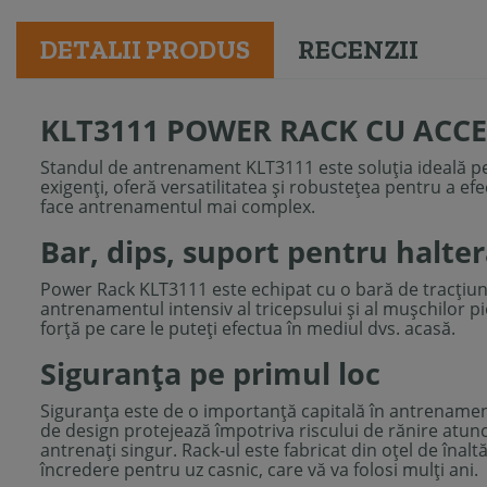
DETALII PRODUS
RECENZII
KLT3111 POWER RACK CU ACCE
Standul de antrenament KLT3111 este soluția ideală pent
exigenți, oferă versatilitatea și robustețea pentru a ef
face antrenamentul mai complex.
Bar, dips, suport pentru halte
Power Rack KLT3111 este echipat cu o bară de tracţiuni c
antrenamentul intensiv al tricepsului și al mușchilor pi
forță pe care le puteți efectua în mediul dvs. acasă.
Siguranța pe primul loc
Siguranța este de o importanță capitală în antrenamen
de design protejează împotriva riscului de rănire atunc
antrenaţi singur. Rack-ul este fabricat din oțel de înalt
încredere pentru uz casnic, care vă va folosi mulți ani.