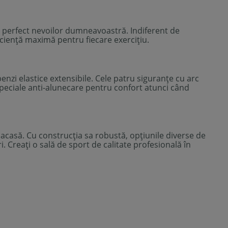
 perfect nevoilor dumneavoastră. Indiferent de
iciență maximă pentru fiecare exercițiu.
nzi elastice extensibile. Cele patru siguranţe cu arc
 speciale anti-alunecare pentru confort atunci când
acasă. Cu construcția sa robustă, opțiunile diverse de
. Creați o sală de sport de calitate profesională în