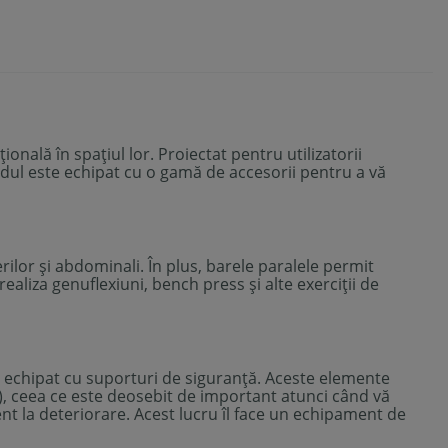
ală în spațiul lor. Proiectat pentru utilizatorii
tandul este echipat cu o gamă de accesorii pentru a vă
ilor și abdominali. În plus, barele paralele permit
ealiza genuflexiuni, bench press și alte exerciții de
 echipat cu suporturi de siguranță. Aceste elemente
i), ceea ce este deosebit de important atunci când vă
tent la deteriorare. Acest lucru îl face un echipament de