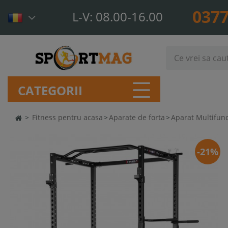
0377
L-V: 08.00-16.00
CATEGORII
>
Fitness pentru acasa
>
Aparate de forta
>
Aparat Multifunc
-21%