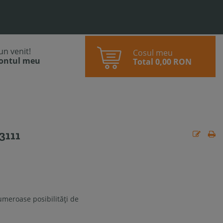
bun venit!
Cosul meu
contul meu
Total
0,00 RON
3111
umeroase posibilităţi de