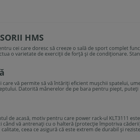
SORII HMS
ru cei care doresc să creeze o sală de sport complet funcțion
ectua o varietate de exerciții de forță și de condiționare. S
ră
are vă permite să vă întăriți eficient mușchii spatelui, umer
eptului. Datorită mânerelor de pe bara pentru piept, puteţi r
tul de acasă, motiv pentru care power rack-ul KLT3111 este
i când vă antrenaţi cu o halteră (protecție împotriva căderi
ă calitate, ceea ce asigură că este extrem de durabil și rezis