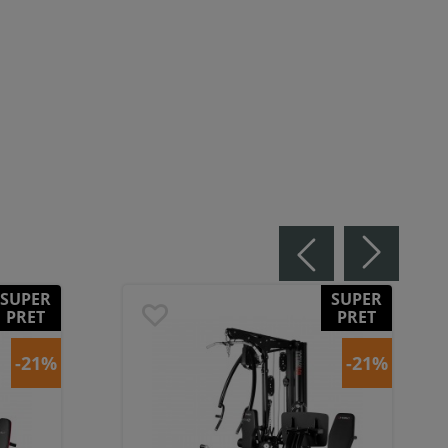
SUPER
SUPER
PRET
PRET
-21%
-21%