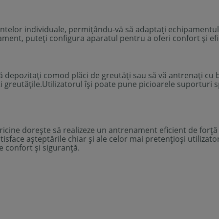
telor individuale, permițându-vă să adaptați echipamentul
ament, puteți configura aparatul pentru a oferi confort și ef
 depozitați comod plăci de greutăți sau să vă antrenați cu be
i greutățile.Utilizatorul își poate pune picioarele suporturi
cine dorește să realizeze un antrenament eficient de forță 
ace așteptările chiar și ale celor mai pretențioși utilizatori
de confort și siguranță.