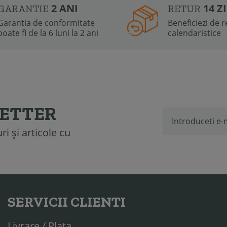
2 ANI
14 Z
GARANTIE
RETUR
Garantia de conformitate
Beneficiezi de re
poate fi de la 6 luni la 2 ani
calendaristice
LETTER
i și articole cu
SERVICII CLIENTI
Livrare / Plata