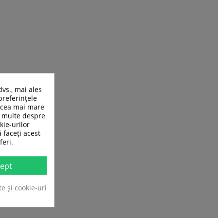
dvs., mai ales
preferințele
n cea mai mare
ai multe despre
kie-urilor
ă faceți acest
feri.
ept
te și cookie-uri