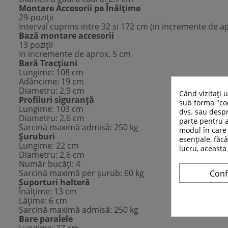
Montare Accesorii pe Înălţime
29-poziţii
Interval cuprins intre 32 si 172 cm (in incremente de a
Bază montare accesorii
13 poziţii
In incremente de aprox. 5 cm
Bară Tracţiuni
Lungime: 108 cm
Adâncime: 19 cm
Diametru: 2,9 cm
Când vizitați 
Profiluri siguranţă
sub forma "coo
Lungime: 103 cm
dvs. sau despr
Diametru: 2,6 cm
parte pentru a
Sarcină maximă admisă: 250 kg
modul în care 
Şuruburi
esențiale, făcâ
Lungime: 22 cm
lucru, aceasta
Diametru: 2,6 cm
Număr bucăţi: 4
Sarcină maximă per şurub: 60 kg
Conf
Suporturi halteră
Înălţime: 13 cm
Lăţime: 6 cm
Sarcină maximă admisă: 250 kg
Bare paralele