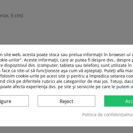
prox. 5 cm)
un site web, acesta poate stoca sau prelua informații în browser-ul 
kie-urilor". Aceste informații, care ar putea fi despre dvs., despre 
e dispozitivul dvs. (computer, tableta sau telefon), sunt utilizate î
 face ca site-ul să funcționeze așa cum vă așteptați. Puteți afla m
folosim cookie-urile pe acest site și pentru a împiedica setarea coo
nd click pe diferitele rubrici ale categoriilor de mai jos. Totuși, dac
 poate afecta experiența dvs. pe site și serviciile pe care le putem o
igure
Reject
Acc
Politica de confidențialita