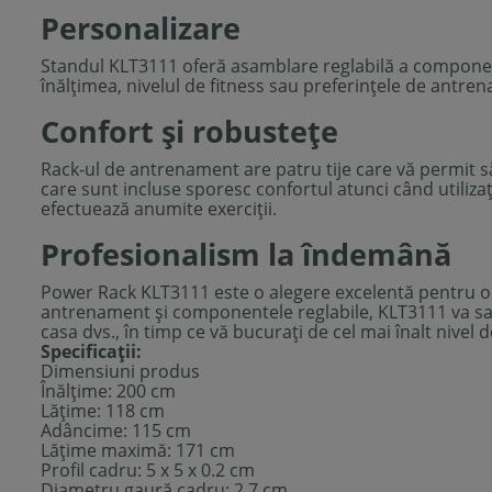
Personalizare
Standul KLT3111 oferă asamblare reglabilă a componen
înălțimea, nivelul de fitness sau preferințele de antren
Confort și robustețe
Rack-ul de antrenament are patru tije care vă permit să
care sunt incluse sporesc confortul atunci când utilizaț
efectuează anumite exerciții.
Profesionalism la îndemână
Power Rack KLT3111 este o alegere excelentă pentru ori
antrenament și componentele reglabile, KLT3111 va satisf
casa dvs., în timp ce vă bucurați de cel mai înalt nivel 
Specificaţii:
Dimensiuni produs
Înălţime: 200 cm
Lăţime: 118 cm
Adâncime: 115 cm
Lăţime maximă: 171 cm
Profil cadru: 5 x 5 x 0.2 cm
Diametru gaură cadru: 2.7 cm