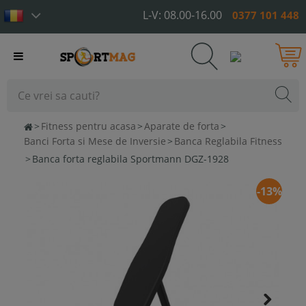
L-V: 08.00-16.00
0377 101 448
Toggle
navigation
>
Fitness pentru acasa
>
Aparate de forta
>
Banci Forta si Mese de Inversie
>
Banca Reglabila Fitness
>
Banca forta reglabila Sportmann DGZ-1928
-13%