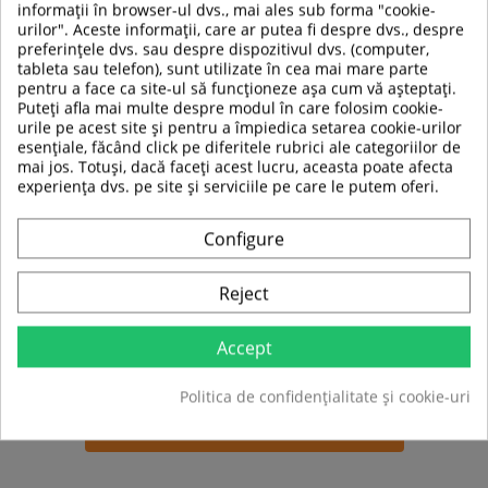
informații în browser-ul dvs., mai ales sub forma "cookie-
model versatil ce nu trebuie sa lipseasca dintr-o
urilor". Aceste informații, care ar putea fi despre dvs., despre
sala de fitness profesionala.
preferințele dvs. sau despre dispozitivul dvs. (computer,
tableta sau telefon), sunt utilizate în cea mai mare parte
pentru a face ca site-ul să funcționeze așa cum vă așteptați.
Descriere tehnica:
Puteți afla mai multe despre modul în care folosim cookie-
Cadru robust din otel cu profil 100 x 50 mm
urile pe acest site și pentru a împiedica setarea cookie-urilor
Dimensiuni produs:
1350 x 650 x 1200
esențiale, făcând click pe diferitele rubrici ale categoriilor de
Captuseala moale din spuma acoperita cu piele
mai jos. Totuși, dacă faceți acest lucru, aceasta poate afecta
sintetica
experiența dvs. pe site și serviciile pe care le putem oferi.
Unghiuri variate de
ajustare a inclinarii
spatarului
:
11
pozitii
3 pozitii de reglare a inclinarii scaunului
Configure
Picioare anti-alunecare
Maner aderent pentru ajustarea
scaunului/spatarului
Reject
Greutate produs: 60 kg
Greutate maxima admisa:
240 kg
Accept
Pentru uz casnic si comercial.
Politica de confidențialitate și cookie-uri
Fiti primul care isi scrie parerea !