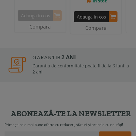
In stoc
Adauga in cos
A
Adauga in cos
Compara
Compara
2 ANI
GARANTIE
Garantia de conformitate poate fi de la 6 luni la
2 ani
ABONEAZĂ-TE LA NEWSLETTER
Primești cele mai bune oferte cu reduceri, sfaturi și articole cu noutăți!