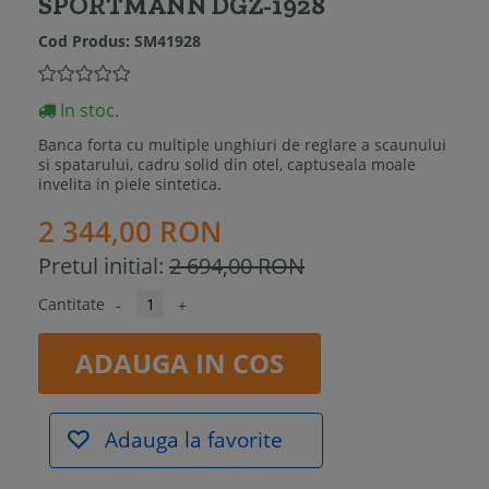
SPORTMANN DGZ-1928
Cod Produs:
SM41928
In stoc.
Banca forta cu multiple unghiuri de reglare a scaunului
si spatarului, cadru solid din otel, captuseala moale
invelita in piele sintetica.
2 344,00 RON
Pretul initial:
2 694,00 RON
Cantitate
-
+
ADAUGA IN COS
Adauga la favorite