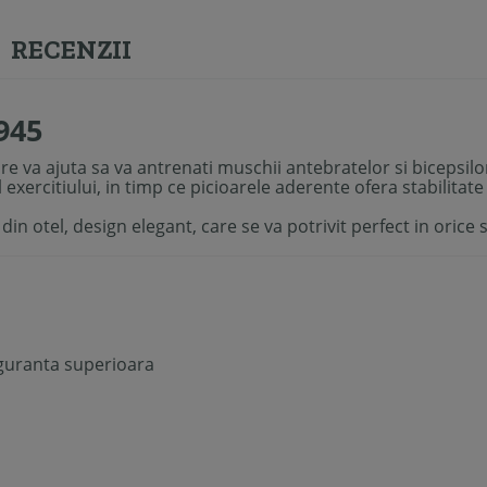
RECENZII
945
re va
ajuta sa va antrenati muschii antebratelor si bicepsilo
l exercitiului, in timp ce picioarele aderente ofera stabilitat
in otel, design elegant, care se va potrivit perfect in orice 
siguranta superioara