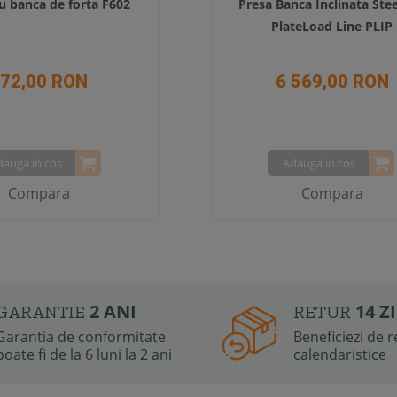
u banca de forta F602
Presa Banca Inclinata Stee
PlateLoad Line PLIP
72,00 RON
6 569,00 RON
dauga in cos
Adauga in cos
Compara
Compara
2 ANI
14 Z
GARANTIE
RETUR
Garantia de conformitate
Beneficiezi de re
poate fi de la 6 luni la 2 ani
calendaristice