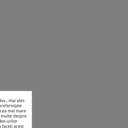
dvs., mai ales
preferințele
n cea mai mare
ai multe despre
kie-urilor
ă faceți acest