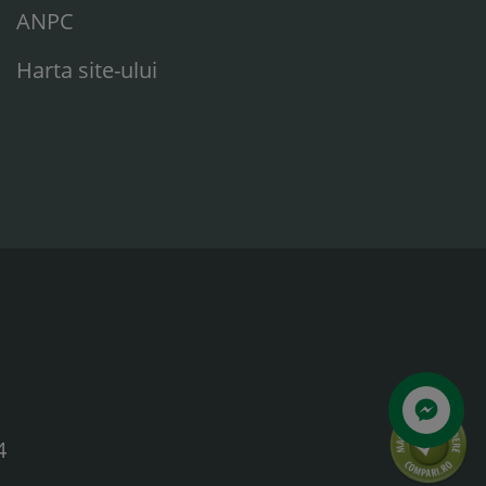
ANPC
Harta site-ului
Scrie-ne
4