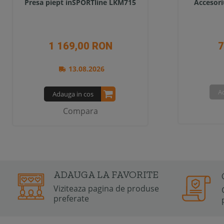
Presa piept inSPORTline LKM715
Accesori
1 169,00 RON
7
13.08.2026
A
Adauga in cos
Compara
ADAUGA LA FAVORITE
Viziteaza pagina de produse
preferate