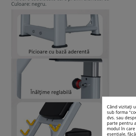
Culoare: negru.
Când vizitați 
sub forma "coo
dvs. sau despr
parte pentru a
modul în care 
esențiale, făcâ