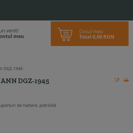
bun venit!
Cosul meu
contul meu
Total
0,00 RON
nn DGZ-1945
MANN DGZ-1945
porturi de haltere, potrivită