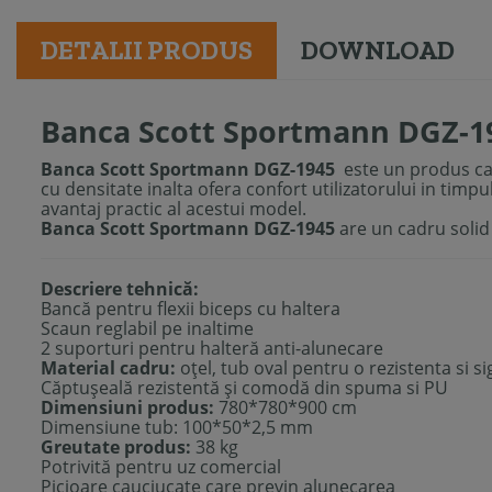
DETALII PRODUS
DOWNLOAD
Banca Scott Sportmann DGZ-1
Banca Scott Sportmann DGZ-1945
este un produs ca
cu densitate inalta ofera confort utilizatorului in timpu
avantaj practic al acestui model.
Banca Scott Sportmann DGZ-1945
are un cadru solid d
Descriere tehnică:
Bancă pentru flexii biceps cu haltera
Scaun reglabil pe inaltime
2 suporturi pentru halteră anti-alunecare
Material cadru:
oţel, tub oval pentru o rezistenta si 
Căptuşeală rezistentă şi comodă din spuma si PU
Dimensiuni produs:
780*780*900 cm
Dimensiune tub: 100*50*2,5 mm
Greutate produs:
38 kg
Potrivită pentru uz comercial
Picioare cauciucate care previn alunecarea