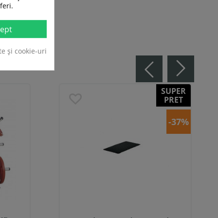
feri.
ept
te și cookie-uri
SUPER
PRET
-37%