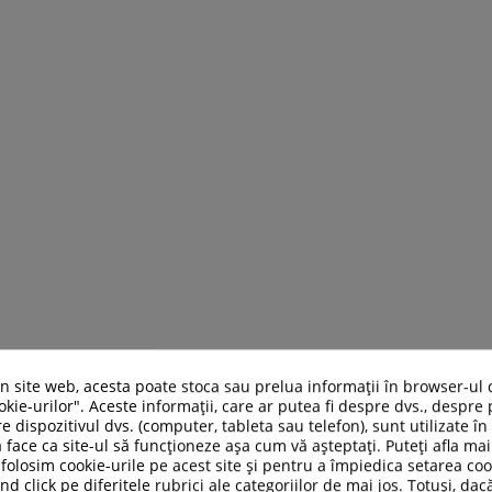
un site web, acesta poate stoca sau prelua informații în browser-ul 
kie-urilor". Aceste informații, care ar putea fi despre dvs., despre 
e dispozitivul dvs. (computer, tableta sau telefon), sunt utilizate î
 face ca site-ul să funcționeze așa cum vă așteptați. Puteți afla m
folosim cookie-urile pe acest site și pentru a împiedica setarea coo
nd click pe diferitele rubrici ale categoriilor de mai jos. Totuși, dac