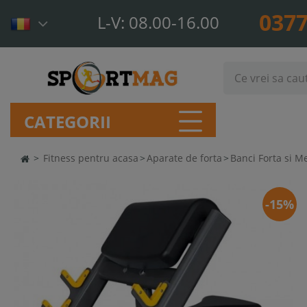
0377
L-V: 08.00-16.00
CATEGORII
>
Fitness pentru acasa
>
Aparate de forta
>
Banci Forta si M
-15%