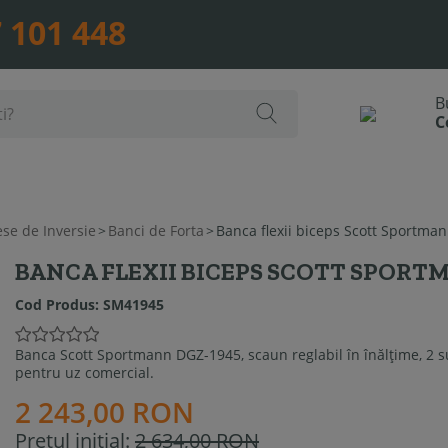
 101 448
ese de Inversie
>
Banci de Forta
>
Banca flexii biceps Scott Sportma
BANCA FLEXII BICEPS SCOTT SPORT
Cod Produs:
SM41945
Banca Scott Sportmann DGZ-1945, scaun reglabil în înălţime, 2 su
pentru uz comercial.
2 243,00 RON
Pretul initial:
2 634,00 RON