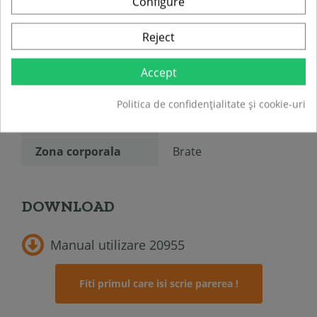
Configure
TABEL DE DATE
Reject
Greutate maxima
272 kg
a utilizatorului:
Accept
Sport
Fitness
Politica de confidențialitate și cookie-uri
Nivel pregatire
Intermediari
Zona corporala
Brate
DOWNLOAD
Manual utilizare 20955
Fiti primul care isi scrie parerea !