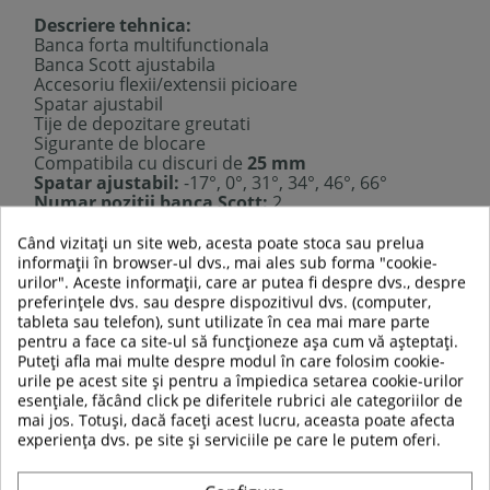
Descriere tehnica:
Banca forta multifunctionala
Banca Scott ajustabila
Accesoriu flexii/extensii picioare
Spatar ajustabil
Tije de depozitare greutati
Sigurante de blocare
Compatibila cu discuri de
25 mm
Spatar ajustabil:
-17°, 0°, 31°, 34°, 46°, 66°
Numar pozitii banca Scott:
2
Numar pozitii scaun:
3
Distanta dintre bare:
70 cm
Când vizitați un site web, acesta poate stoca sau prelua
Dimensiuni spatar:
74 x 30 cm
informații în browser-ul dvs., mai ales sub forma "cookie-
Dimensiuni scaun:
37 x 30/37 cm
urilor". Aceste informații, care ar putea fi despre dvs., despre
Dimensiuni banca Scott:
30 x 33/52 cm
preferințele dvs. sau despre dispozitivul dvs. (computer,
Dimensiuni:
214 x 82 x 131 cm
tableta sau telefon), sunt utilizate în cea mai mare parte
Limita de greutate totala:
272 kg
pentru a face ca site-ul să funcționeze așa cum vă așteptați.
Limita de greutate pentru suport haltera:
136
Puteți afla mai multe despre modul în care folosim cookie-
kg
urile pe acest site și pentru a împiedica setarea cookie-urilor
Limita de greutate pentru atasament
esențiale, făcând click pe diferitele rubrici ale categoriilor de
extensii/flexii picioare:
38 kg
mai jos. Totuși, dacă faceți acest lucru, aceasta poate afecta
Categorie:
H (EN 957) –potrivita pentru uz casnic
experiența dvs. pe site și serviciile pe care le putem oferi.