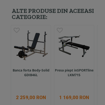
ALTE PRODUSE DIN ACEEASI
CATEGORIE:
Banca forta Body-Solid
Presa piept inSPORTline
Pre
GDIB46L
LKM715
Stee
2 259,00 RON
1 169,00 RON
6