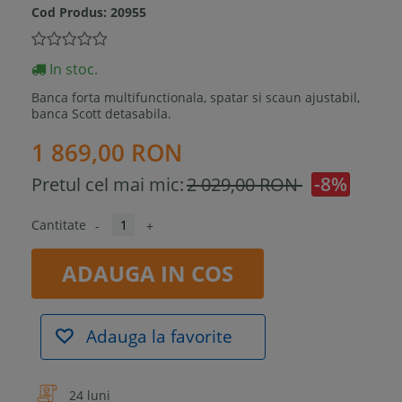
Cod Produs:
20955
In stoc.
Banca forta multifunctionala, spatar si scaun ajustabil,
banca Scott detasabila.
1 869,00 RON
-8%
Pretul cel mai mic:
2 029,00 RON
Cantitate
-
+
ADAUGA IN COS
Adauga la favorite
24 luni