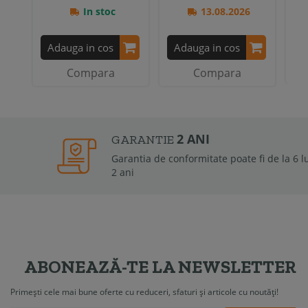
In stoc
13.08.2026
A
Adauga in cos
Adauga in cos
Compara
Compara
2 ANI
GARANTIE
Garantia de conformitate poate fi de la 6 luni la
2 ani
ABONEAZĂ-TE LA NEWSLETTER
Primești cele mai bune oferte cu reduceri, sfaturi și articole cu noutăți!