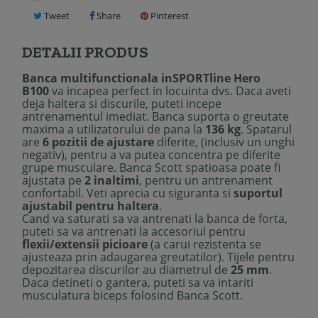
Tweet
Share
Pinterest
DETALII PRODUS
Banca multifunctionala inSPORTline Hero
B100
va incapea perfect in locuinta dvs. Daca aveti
deja haltera si discurile, puteti incepe
antrenamentul imediat. Banca suporta o greutate
maxima a utilizatorului de pana la
136 kg
. Spatarul
are
6 pozitii de ajustare
diferite, (inclusiv un unghi
negativ), pentru a va putea concentra pe diferite
grupe musculare. Banca Scott spatioasa poate fi
ajustata pe
2 inaltimi
, pentru un antrenament
confortabil. Veti aprecia cu siguranta si
suportul
ajustabil pentru haltera
.
Cand va saturati sa va antrenati la banca de forta,
puteti sa va antrenati la accesoriul pentru
flexii/extensii picioare
(a carui rezistenta se
ajusteaza prin adaugarea greutatilor). Tijele pentru
depozitarea discurilor au diametrul de
25 mm
.
Daca detineti o gantera, puteti sa va intariti
musculatura biceps folosind Banca Scott.