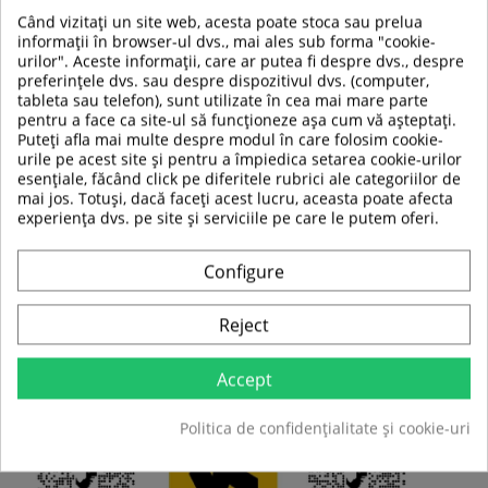
Când vizitați un site web, acesta poate stoca sau prelua
informații în browser-ul dvs., mai ales sub forma "cookie-
urilor". Aceste informații, care ar putea fi despre dvs., despre
preferințele dvs. sau despre dispozitivul dvs. (computer,
tableta sau telefon), sunt utilizate în cea mai mare parte
pentru a face ca site-ul să funcționeze așa cum vă așteptați.
Puteți afla mai multe despre modul în care folosim cookie-
Aplicatia Kinomap
urile pe acest site și pentru a împiedica setarea cookie-urilor
Permite conectarea prin Bluetooth pentru control
esențiale, făcând click pe diferitele rubrici ale categoriilor de
direct al benzii de alergare
mai jos. Totuși, dacă faceți acest lucru, aceasta poate afecta
Oferă trasee video reale filmate în toată lumea,
experiența dvs. pe site și serviciile pe care le putem oferi.
pentru o experiență de alergare mai realistă și
interactivă
Configure
Ajustează automat viteza și înclinația în funcție de
terenul din video
Include antrenamente ghidate și provocări live
Reject
împotriva altor utilizatori
Oferă statistici detaliate despre performanță:
viteză, distanță, timp, calorii, ritm cardiac
Accept
Politica de confidențialitate și cookie-uri