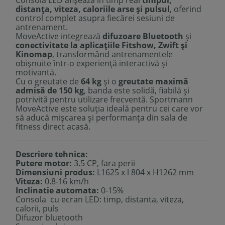
Consola LED afișează în timp real
timpul,
distanța, viteza, caloriile arse și pulsul
, oferind
control complet asupra fiecărei sesiuni de
antrenament.
MoveActive integrează
difuzoare Bluetooth
și
conectivitate la aplicațiile Fitshow, Zwift și
Kinomap
, transformând antrenamentele
obișnuite într-o experiență interactivă și
motivantă.
Cu o greutate de
64 kg
și o
greutate maximă
admisă de 150 kg
, banda este solidă, fiabilă și
potrivită pentru utilizare frecventă. Sportmann
MoveActive este soluția ideală pentru cei care vor
să aducă mișcarea și performanța din sala de
fitness direct acasă.
Descriere tehnica:
Putere motor:
3.5 CP, fara perii
Dimensiuni produs:
L1625 x l 804 x H1262 mm
Viteza:
0.8-16 km/h
Inclinatie automata:
0-15%
Consola cu ecran LED: timp, distanta, viteza,
calorii, puls
Difuzor bluetooth