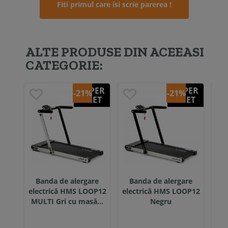
Fiti primul care isi scrie parerea !
ALTE PRODUSE DIN ACEEASI
CATEGORIE:
SUPER
SUPER
-21%
-21%
PRET
PRET
Banda de alergare
Banda de alergare
B
electrică HMS LOOP12
electrică HMS LOOP12
ele
MULTI Gri cu masă...
Negru