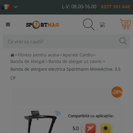
L-V: 08.00-16.00
0377 101 448
Toggle
navigation
>
Fitness pentru acasa
>
Aparate Cardio
>
Banda de Alergat
>
Banda de alergat uz casnic
>
Banda de alergare electrica Sportmann MoveActive, 3.5
CP
-28%