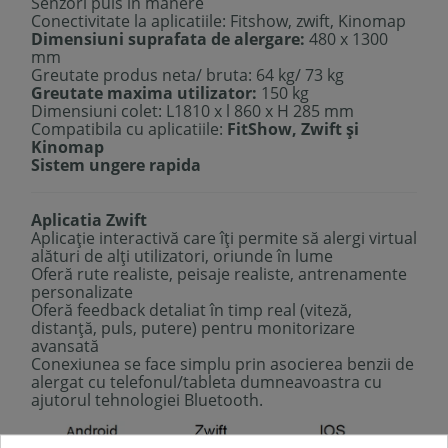
Senzori puls in manere
Conectivitate la aplicatiile: Fitshow, zwift, Kinomap
Dimensiuni suprafata de alergare:
480 x 1300
mm
Greutate produs neta/ bruta: 64 kg/ 73 kg
Greutate maxima utilizator:
150 kg
Dimensiuni colet: L1810 x l 860 x H 285 mm
Compatibila cu aplicatiile:
FitShow, Zwift și
Kinomap
Sistem ungere rapida
Aplicatia Zwift
Aplicație interactivă care îți permite să alergi virtual
alături de alți utilizatori, oriunde în lume
Oferă rute realiste, peisaje realiste, antrenamente
personalizate
Oferă feedback detaliat în timp real (viteză,
distanță, puls, putere) pentru monitorizare
avansată
Conexiunea se face simplu prin asocierea benzii de
alergat cu telefonul/tableta dumneavoastra cu
ajutorul tehnologiei Bluetooth.