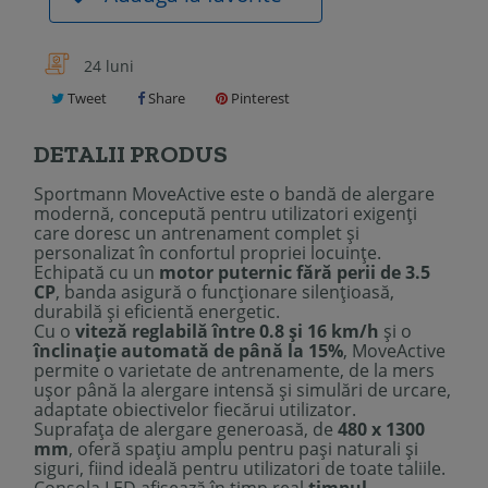
24 luni
Tweet
Share
Pinterest
DETALII PRODUS
Sportmann MoveActive este o bandă de alergare
modernă, concepută pentru utilizatori exigenți
care doresc un antrenament complet și
personalizat în confortul propriei locuințe.
Echipată cu un
motor puternic fără perii de 3.5
CP
, banda asigură o funcționare silențioasă,
durabilă și eficientă energetic.
Cu o
viteză reglabilă între 0.8 și 16 km/h
și o
înclinație automată de până la 15%
, MoveActive
permite o varietate de antrenamente, de la mers
ușor până la alergare intensă și simulări de urcare,
adaptate obiectivelor fiecărui utilizator.
Suprafața de alergare generoasă, de
480 x 1300
mm
, oferă spațiu amplu pentru pași naturali și
siguri, fiind ideală pentru utilizatori de toate taliile.