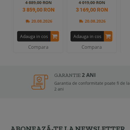
4 889,00 RON
4 019,00 RON
3 859,00 RON
3 169,00 RON
20.08.2026
20.08.2026
Adauga in cos
Adauga in cos
A
Compara
Compara
2 ANI
GARANTIE
Garantia de conformitate poate fi de la 6 luni la
2 ani
ABONEAZĂ-TE LA NEWSLETTER