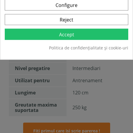
Configure
Greutate produs:
6.68 kg
Material
Otel
Reject
Tip produs
Bara greutati
Accept
Culoare
Argintiu
Politica de confidențialitate și cookie-uri
Sport
Fitness
Nivel pregatire
Intermediari
Utilizat pentru
Antrenament
Lungime
120 cm
Greutate maxima
250 kg
suportata
Fiti primul care isi scrie parerea !