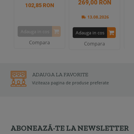
269,00 RON
102,85 RON
13.08.2026
Adauga in cos
A
Adauga in cos
Compara
Compara
2 ANI
GARANTIE
Garantia de conformitate poat
ferate
2 ani
ABONEAZĂ-TE LA NEWSLETTER