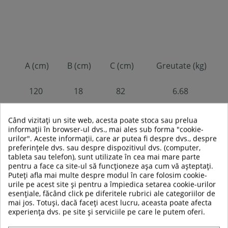
A (cm)
B (cm)
C (cm)
Greutate (kg)
120
18
82
6.68
Când vizitați un site web, acesta poate stoca sau prelua
informații în browser-ul dvs., mai ales sub forma "cookie-
urilor". Aceste informații, care ar putea fi despre dvs., despre
preferințele dvs. sau despre dispozitivul dvs. (computer,
tableta sau telefon), sunt utilizate în cea mai mare parte
pentru a face ca site-ul să funcționeze așa cum vă așteptați.
Puteți afla mai multe despre modul în care folosim cookie-
urile pe acest site și pentru a împiedica setarea cookie-urilor
esențiale, făcând click pe diferitele rubrici ale categoriilor de
TABEL DE DATE
mai jos. Totuși, dacă faceți acest lucru, aceasta poate afecta
experiența dvs. pe site și serviciile pe care le putem oferi.
Diametru gaura:
30/31mm