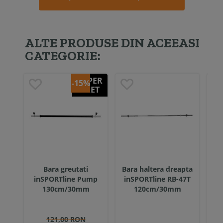
ALTE PRODUSE DIN ACEEASI
CATEGORIE:
SUPER
-15%
PRET
Bara greutati
Bara haltera dreapta
inSPORTline Pump
inSPORTline RB-47T
i
130cm/30mm
120cm/30mm
220
121,00 RON