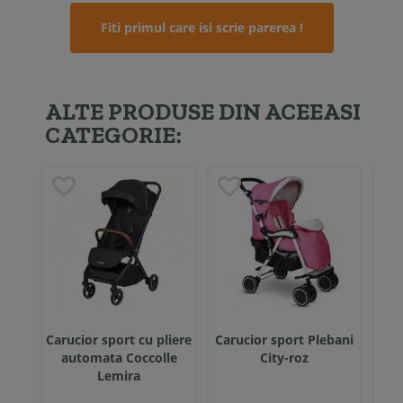
Fiti primul care isi scrie parerea !
ALTE PRODUSE DIN ACEEASI
CATEGORIE:
Carucior sport cu pliere
Carucior sport Plebani
Car
automata Coccolle
City-roz
Ci
Lemira