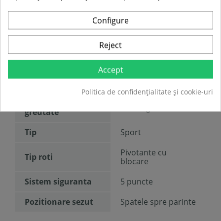
a utilizatorului:
Configure
Greutate produs:
8.5 kg
Culoare
Rosu
Reject
Pentru
Fete
Accept
Numar roti
4
Politica de confidențialitate și cookie-uri
Interval de
6 - 18 kg
greutate
Tip
Sport
Pivotante cu
Tip roti
blocare
Sistem siguranta
5 puncte
Pozitionare sezut
Spatele spre parinte