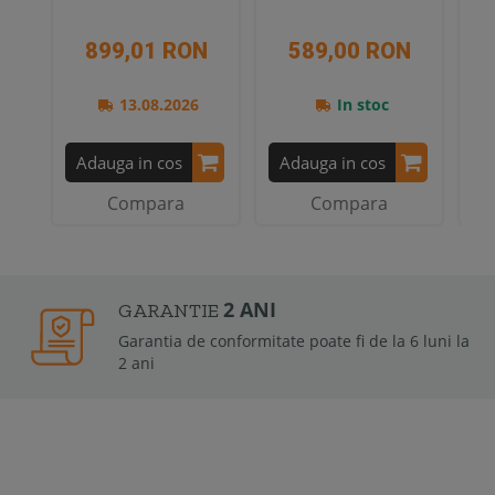
899,01 RON
589,00 RON
13.08.2026
In stoc
Adauga in cos
Adauga in cos
A
Compara
Compara
2 ANI
GARANTIE
Garantia de conformitate poate fi de la 6 luni la
2 ani