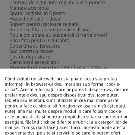
Centura de siguranta reglabila in 5 puncte
Manere aderente
Spatar reglabil in 5 pozitii
Husa de ploaie inclusa
Suport pentru picioare reglabil
Rotile din fata au suspensie si frana
Rotile din spate au suspensii si frana on-off
Bara fata pentru siguranta
Copertina cu fereastra
Sac pentru picioare
Cos de depozitare
Caruciorul este pliabil
Dimensiuni carucior:
L89 x l 54 x h 108 cm
Dimensiuni carucior dupa pliere:
L105 x l 36 cm
Greutate carucior:
8.50 kg
Când vizitați un site web, acesta poate stoca sau prelua
Recomandat pentru varsta:
6-36 luni
informații în browser-ul dvs., mai ales sub forma "cookie-
Greutate maxima admisa:
6-18 kg
urilor". Aceste informații, care ar putea fi despre dvs., despre
Indeplineste normele de siguranta EN 1888
preferințele dvs. sau despre dispozitivul dvs. (computer,
tableta sau telefon), sunt utilizate în cea mai mare parte
pentru a face ca site-ul să funcționeze așa cum vă așteptați.
Puteți afla mai multe despre modul în care folosim cookie-
TABEL DE DATE
urile pe acest site și pentru a împiedica setarea cookie-urilor
esențiale, făcând click pe diferitele rubrici ale categoriilor de
mai jos. Totuși, dacă faceți acest lucru, aceasta poate afecta
Greutate maxima
experiența dvs. pe site și serviciile pe care le putem oferi.
18 kg