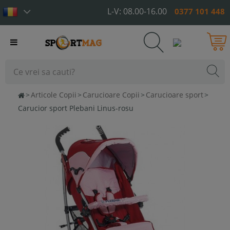
L-V: 08.00-16.00
0377 101 448
Toggle
navigation
>
Articole Copii
>
Carucioare Copii
>
Carucioare sport
>
Carucior sport Plebani Linus-rosu