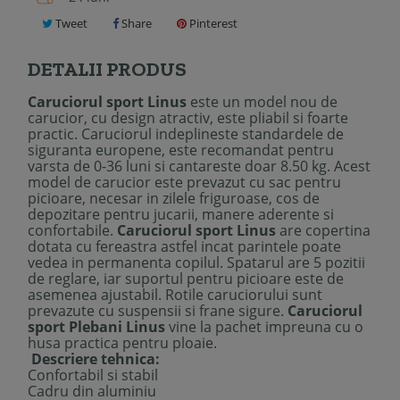
Tweet
Share
Pinterest
DETALII PRODUS
Caruciorul sport Linus
este un model nou de
carucior, cu design atractiv, este pliabil si foarte
practic. Caruciorul indeplineste standardele de
siguranta europene, este recomandat pentru
varsta de 0-36 luni si cantareste doar 8.50 kg. Acest
model de carucior este prevazut cu sac pentru
picioare, necesar in zilele friguroase, cos de
depozitare pentru jucarii, manere aderente si
confortabile.
Caruciorul sport Linus
are copertina
dotata cu fereastra astfel incat parintele poate
vedea in permanenta copilul. Spatarul are 5 pozitii
de reglare, iar suportul pentru picioare este de
asemenea ajustabil. Rotile caruciorului sunt
prevazute cu suspensii si frane sigure.
Caruciorul
sport Plebani Linus
vine la pachet impreuna cu o
husa practica pentru ploaie.
Descriere tehnica:
Confortabil si stabil
Cadru din aluminiu