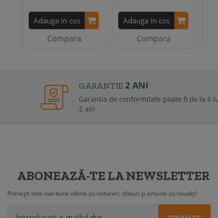
A
Adauga in cos
Adauga in cos
Compara
Compara
2 ANI
GARANTIE
Garantia de conformitate poate fi de la 6 luni la
2 ani
ABONEAZĂ-TE LA NEWSLETTER
Primești cele mai bune oferte cu reduceri, sfaturi și articole cu noutăți!
TRIMITE