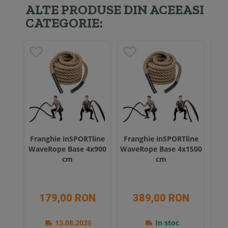
ALTE PRODUSE DIN ACEEASI
CATEGORIE:
Franghie inSPORTline
Franghie inSPORTline
Fr
WaveRope Base 4x900
WaveRope Base 4x1500
Wav
cm
cm
179,00 RON
389,00 RON
13.08.2026
In stoc