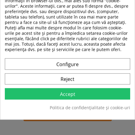
informații în browser-ul dvs., mai ales sub forma "cookie-
Grosime maner:
10 mm
urilor". Aceste informații, care ar putea fi despre dvs., despre
Include:
preferințele dvs. sau despre dispozitivul dvs. (computer,
4 suruburi de prindere
tableta sau telefon), sunt utilizate în cea mai mare parte
Greutatea maxima suportata:
220 kg
pentru a face ca site-ul să funcționeze așa cum vă așteptați.
Puteți afla mai multe despre modul în care folosim cookie-
urile pe acest site și pentru a împiedica setarea cookie-urilor
esențiale, făcând click pe diferitele rubrici ale categoriilor de
TABEL DE DATE
mai jos. Totuși, dacă faceți acest lucru, aceasta poate afecta
experiența dvs. pe site și serviciile pe care le putem oferi.
Material
Otel
Configure
Tip produs
Suport accesorii
Reject
Culoare
Gri
Sport
Fitness
Accept
Politica de confidențialitate și cookie-uri
Fiti primul care isi scrie parerea !