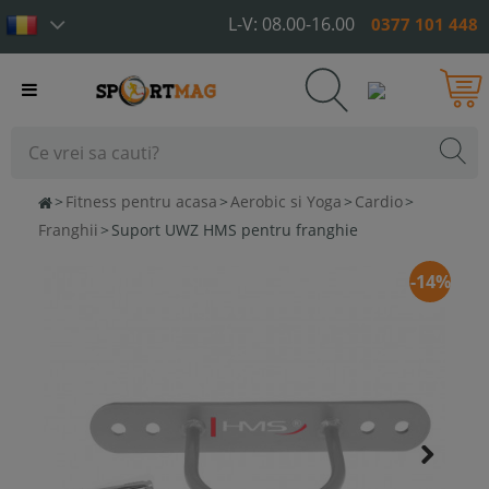
L-V: 08.00-16.00
0377 101 448
Toggle
navigation
>
Fitness pentru acasa
>
Aerobic si Yoga
>
Cardio
>
Franghii
>
Suport UWZ HMS pentru franghie
-14%