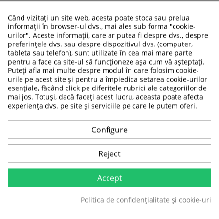
1.25 kg
Material: fier
Când vizitați un site web, acesta poate stoca sau prelua
Diametru gaura: 31 mm
informații în browser-ul dvs., mai ales sub forma "cookie-
Diametru disc: 127 mm
urilor". Aceste informații, care ar putea fi despre dvs., despre
Grosime disc: 20 mm
preferințele dvs. sau despre dispozitivul dvs. (computer,
2.5 kg
tableta sau telefon), sunt utilizate în cea mai mare parte
Material: fier
pentru a face ca site-ul să funcționeze așa cum vă așteptați.
Diametru gaura: 31 mm
Puteți afla mai multe despre modul în care folosim cookie-
Diametru disc: 160 mm
urile pe acest site și pentru a împiedica setarea cookie-urilor
Grosime disc: 24 mm
esențiale, făcând click pe diferitele rubrici ale categoriilor de
mai jos. Totuși, dacă faceți acest lucru, aceasta poate afecta
Setul contine:
experiența dvs. pe site și serviciile pe care le putem oferi.
Greutati: 2 x 1.25 kg
Configure
Greutati: 4 x 2.5 kg
Reject
1 bara cu filet
2 sigurante
Accept
Dimensiuni cutie: 36 x 20.5 x 8.2 cm
Greutate bruta: 16 kg
Politica de confidențialitate și cookie-uri
1 colet.