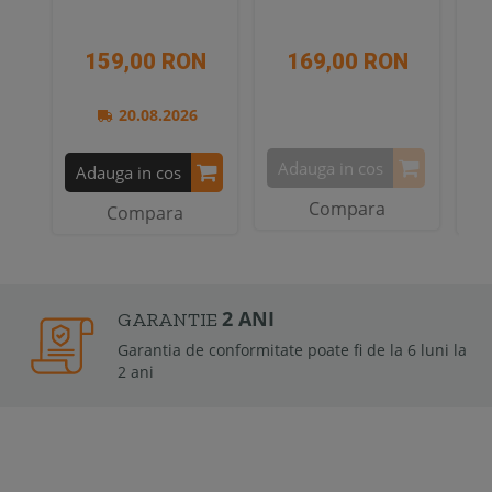
159,00 RON
169,00 RON
20.08.2026
Adauga in cos
Adauga in cos
A
Compara
Compara
2 ANI
GARANTIE
Garantia de conformitate poate fi de la 6 luni la
2 ani