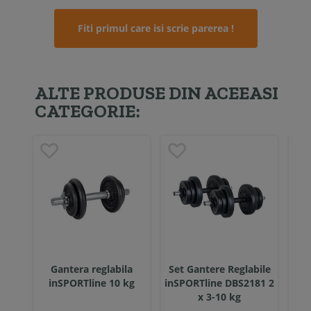
Fiti primul care isi scrie parerea !
ALTE PRODUSE DIN ACEEASI
CATEGORIE:
Gantera reglabila
Set Gantere Reglabile
G
inSPORTline 10 kg
inSPORTline DBS2181 2
i
x 3-10 kg