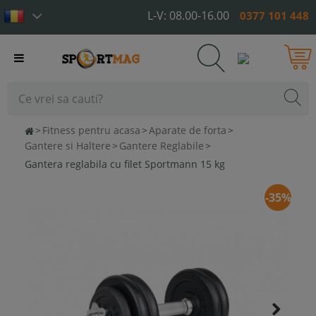
L-V: 08.00-16.00
0377 101 448
Toggle
navigation
>
Fitness pentru acasa
>
Aparate de forta
>
Gantere si Haltere
>
Gantere Reglabile
>
Gantera reglabila cu filet Sportmann 15 kg
-35%