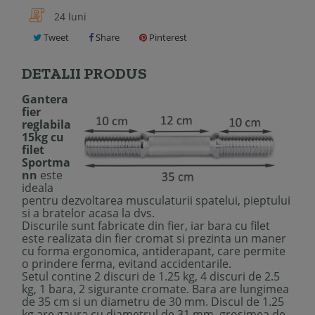
24 luni
Tweet
Share
Pinterest
DETALII PRODUS
Gantera
fier
reglabila
15kg cu
filet
Sportma
nn
este
ideala
pentru dezvoltarea musculaturii spatelui, pieptului
si a bratelor acasa la dvs.
Discurile sunt fabricate din fier, iar bara cu filet
este realizata din fier cromat si prezinta un maner
cu forma ergonomica, antiderapant, care permite
o prindere ferma, evitand accidentarile.
Setul contine 2 discuri de 1.25 kg, 4 discuri de 2.5
kg, 1 bara, 2 sigurante cromate. Bara are lungimea
de 35 cm si un diametru de 30 mm. Discul de 1.25
kg are gaura cu diametrul de 31 mm, grosimea de