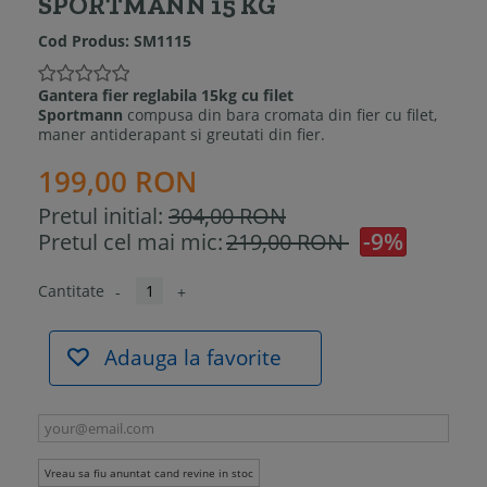
SPORTMANN 15 KG
Cod Produs:
SM1115
Gantera fier reglabila 15kg cu filet
Sportmann
compusa din
bara cromata din fier cu filet,
maner antiderapant si greutati din fier.
199,00 RON
Pretul initial:
304,00 RON
-9%
Pretul cel mai mic:
219,00 RON
Cantitate
-
+
Adauga la favorite
Vreau sa fiu anuntat cand revine in stoc