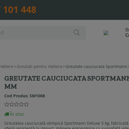
 101 448
Haltere
>
Greutati pentru Haltera
>
Greutate cauciucata Sportmann 
GREUTATE CAUCIUCATA SPORTMANN D
MM
Cod Produs:
SM1008
În stoc
Greutatea cauciucată olimpică Sportmann Deluxe 5 kg, fabricată d
oferă rezistență la impact, mânere ergonomice cu suprafață ader