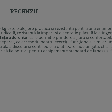
RECENZII
5 kg
este o alegere practică și rezistentă pentru antrenament
 ridicată, rezistență la impact și o senzație plăcută la atinger
față aderentă
, care permit o prindere sigură și confortabil
 separat, ca accesoriu pentru exerciții funcționale, similar u
ală a discului și contribuie la o utilizare îndelungată, chia
ic să fie potrivit pentru echipamente standard de fitness și f