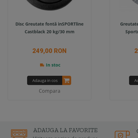
Disc Greutate fontă inSPORTline
Greutat
Castblack 20 kg/30 mm
Spor
249,00 RON
2
In stoc
Adauga in cos
A
Compara
ADAUGA LA FAVORITE