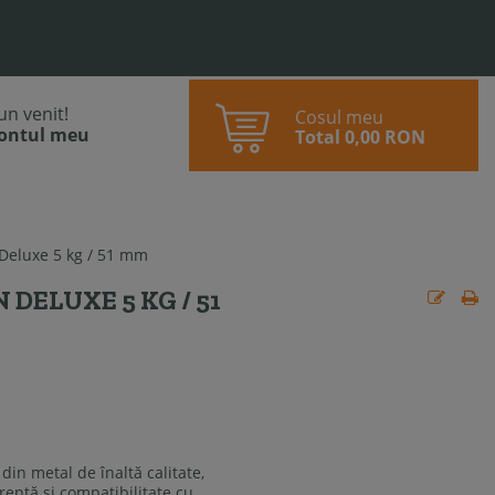
bun venit!
Cosul meu
contul meu
Total
0,00 RON
Deluxe 5 kg / 51 mm
ELUXE 5 KG / 51
in metal de înaltă calitate,
entă și compatibilitate cu