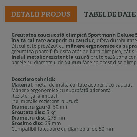
DETALII PRODUS
TABEL DE DATE
Greutatea cauciucată olimpică Sportmann Deluxe 
înaltă calitate acoperit cu cauciuc
, oferă durabilitate
Discul este prevăzut cu
mânere ergonomice cu supra
greutatea poate fi folosită atât pe bara olimpică, cât și
Inelul metalic rezistent la uzură
protejează zona centr
barele cu diametrul de
50 mm
face ca acest disc olimp
Descriere tehnică:
Material
: metal de înaltă calitate acoperit cu cauciuc
Mânere ergonomice cu suprafață aderentă
Rezistență la impact
Inel metalic rezistent la uzură
Diametru gaură
: 50 mm
Greutate disc
: 5 kg
Diametru disc
: 275 mm
Grosime disc
: 39 mm
Compatibilitate: bare cu diametrul de 50 mm