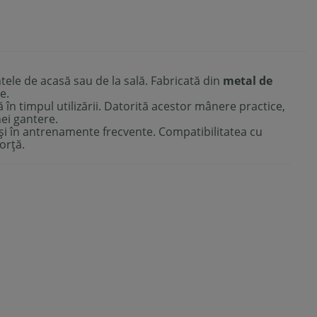
ele de acasă sau de la sală. Fabricată din
metal de
e.
ă în timpul utilizării. Datorită acestor mânere practice,
nei gantere.
r și în antrenamente frecvente. Compatibilitatea cu
orță.