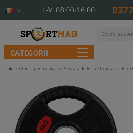
0377
L-V: 08.00-16.00
CATEGORII
>
Fitness pentru acasa
>
Aparate de forta
>
Greutati si Bare 