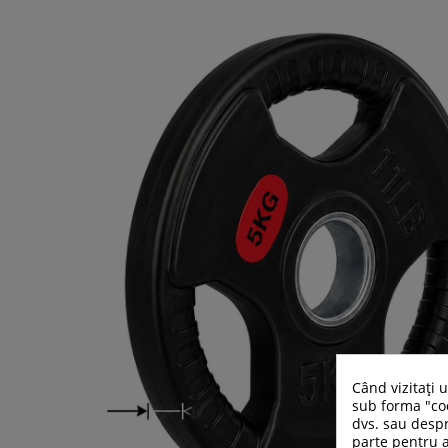
Când vizitați 
sub forma "coo
dvs. sau despr
parte pentru a