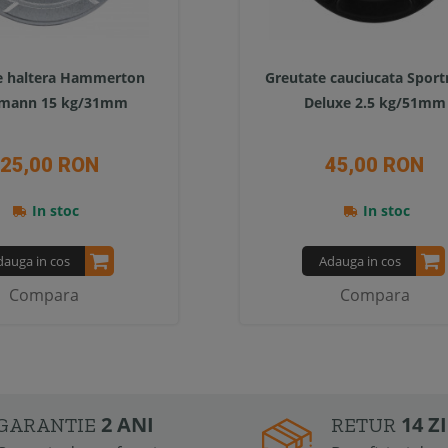
e haltera Hammerton
Greutate cauciucata Spor
tmann 15 kg/31mm
Deluxe 2.5 kg/51mm
25,00 RON
45,00 RON
In stoc
In stoc
dauga in cos
Adauga in cos
Compara
Compara
2 ANI
14 Z
GARANTIE
RETUR