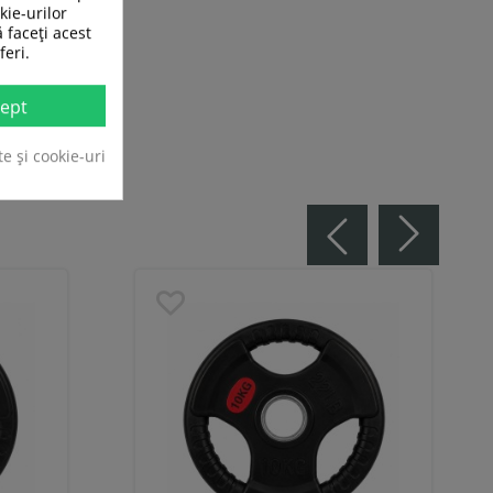
kie-urilor
ă faceți acest
feri.
ept
te și cookie-uri