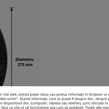
un site web, acesta poate stoca sau prelua informații în browser-ul 
kie-urilor". Aceste informații, care ar putea fi despre dvs., despre 
e dispozitivul dvs. (computer, tableta sau telefon), sunt utilizate î
 face ca site-ul să funcționeze așa cum vă așteptați. Puteți afla m