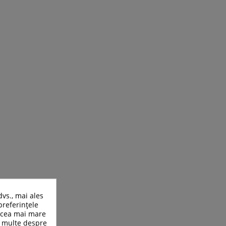
dvs., mai ales
preferințele
n cea mai mare
ai multe despre