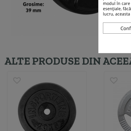
modul în care 
esențiale, făcâ
lucru, aceasta
Conf
ALTE PRODUSE DIN ACEE