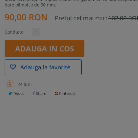
bare olimpice de 50 mm.
90,00 RON
Pretul cel mai mic:
102,00 R
Cantitate
-
+
ADAUGA IN COS
Adauga la favorite
24 luni
Tweet
Share
Pinterest