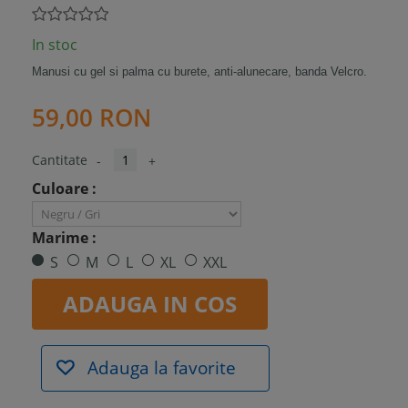
In stoc
Manusi cu gel si palma cu burete, anti-alunecare, banda Velcro.
59,00 RON
Cantitate
-
+
Culoare :
Marime :
S
M
L
XL
XXL
ADAUGA IN COS
Adauga la favorite