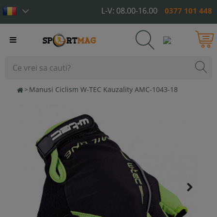
L-V: 08.00-16.00
0377 101 448
Toggle
navigation
>
Manusi Ciclism W-TEC Kauzality AMC-1043-18