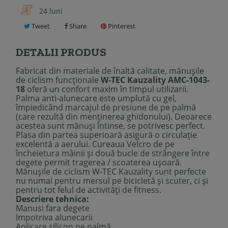
24 luni
Tweet
Share
Pinterest
DETALII PRODUS
Fabricat din materiale de înaltă calitate, mănușile
de ciclism funcționale
W-TEC Kauzality AMC-1043-
18
oferă un confort maxim în timpul utilizarii.
Palma anti-alunecare este umplută cu gel,
împiedicând marcajul de presiune de pe palmă
(care rezultă din menținerea ghidonului). Deoarece
acestea sunt mănuși întinse, se potrivesc perfect.
Plasa din partea superioară asigură o circulație
excelentă a aerului. Cureaua Velcro de pe
încheietura mâinii și două bucle de strângere între
degete permit tragerea / scoaterea ușoară.
Mănușile de ciclism W-TEC Kauzality sunt perfecte
nu numai pentru mersul pe bicicletă și scuter, ci și
pentru tot felul de activități de fitness.
Descriere tehnica:
Manusi fara degete
Impotriva alunecarii
Aplicare silicon pe palmă