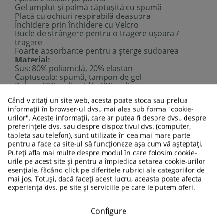
Gel umplut și palmă căptușită cu spumă
Placă cu ochiuri respirabilă deasupra
Închidere prin închidere cu Velcro
Bucle de strângere pentru o tragere ușoară /
tragere
Foarte absorbante pentru a șterge sudoarea
Material:
Sus: 80% poliamidă, 20% elastan
Captuseala: spumă, tampon de gel
Palma: 60% poliamidă, 40% poliuretan
Potrivit pentru ciclism, scooter, mersul nordic și
Când vizitați un site web, acesta poate stoca sau prelua
activități de fitness
informații în browser-ul dvs., mai ales sub forma "cookie-
Marimi:
urilor". Aceste informații, care ar putea fi despre dvs., despre
preferințele dvs. sau despre dispozitivul dvs. (computer,
circumferitna
lungime
lungime
tableta sau telefon), sunt utilizate în cea mai mare parte
palma
(cm)
incheietura (cm)
(cm)
pentru a face ca site-ul să funcționeze așa cum vă așteptați.
Puteți afla mai multe despre modul în care folosim cookie-
XS
18
12
14
urile pe acest site și pentru a împiedica setarea cookie-urilor
esențiale, făcând click pe diferitele rubrici ale categoriilor de
S
19
12.6
14.75
mai jos. Totuși, dacă faceți acest lucru, aceasta poate afecta
experiența dvs. pe site și serviciile pe care le putem oferi.
M
20
13.2
15.5
L
21
13.8
16.25
Configure