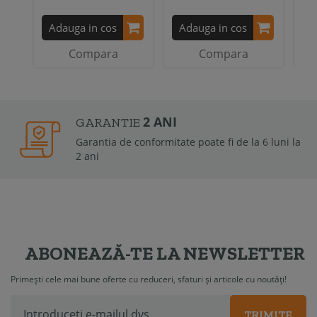
Adauga in cos
Adauga in cos
A
Compara
Compara
2 ANI
GARANTIE
Garantia de conformitate poate fi de la 6 luni la
2 ani
ABONEAZĂ-TE LA NEWSLETTER
Primești cele mai bune oferte cu reduceri, sfaturi și articole cu noutăți!
TRIMITE