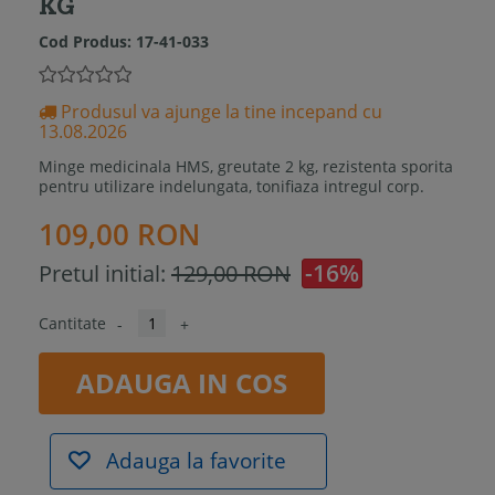
KG
Cod Produs:
17-41-033
Produsul va ajunge la tine incepand cu
13.08.2026
Minge medicinala HMS, greutate 2 kg, rezistenta sporita
pentru utilizare indelungata, tonifiaza intregul corp.
109,00 RON
-16%
Pretul initial:
129,00 RON
Cantitate
-
+
ADAUGA IN COS
Adauga la favorite