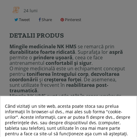
24 luni
Tweet
Share
Pinterest
DETALII PRODUS
Mingile medicinale NK HMS
se remarcă prin
durabilitate foarte ridicată
. Suprafața lor
aspră
permite o
prindere ușoară
, ceea ce face
antrenamentul
confortabil și sigur
.
O minge medicinală este un echipament conceput
pentru
tonifierea întregului corp
,
dezvoltarea
coordonării
și
creșterea forței
. De asemenea,
sunt utilizate frecvent în
reabilitarea post-
traumatică
.
Mingile NK HMS sunt utile atât în cross workouts,
cât și în antrenamente de coordonare sau exerciții
Când vizitați un site web, acesta poate stoca sau prelua
menite să îmbunătățească mobilitatea
informații în browser-ul dvs., mai ales sub forma "cookie-
articulațiilor. Ele pot fi folosite de începători, dar și
urilor". Aceste informații, care ar putea fi despre dvs., despre
de sportivi avansați.
preferințele dvs. sau despre dispozitivul dvs. (computer,
Mingile sunt realizate din
cauciuc foarte durabil
,
tableta sau telefon), sunt utilizate în cea mai mare parte
rezistent la lovituri și frecare, garantând astfel
pentru a face ca site-ul să funcționeze așa cum vă așteptați.
utilizare pe termen lung.