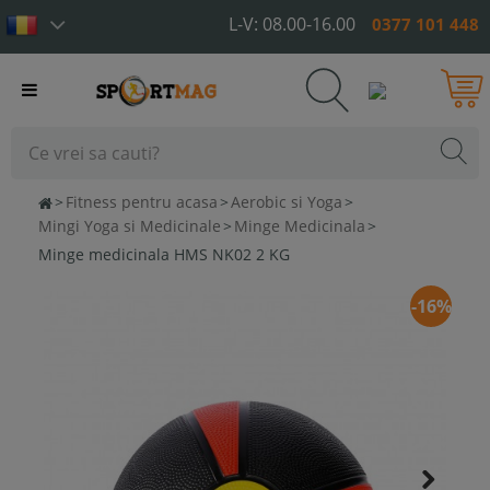
L-V: 08.00-16.00
0377 101 448
Toggle
navigation
>
Fitness pentru acasa
>
Aerobic si Yoga
>
Mingi Yoga si Medicinale
>
Minge Medicinala
>
Minge medicinala HMS NK02 2 KG
-16%