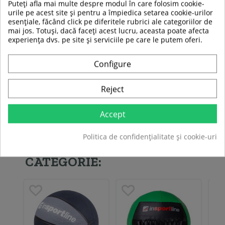
Puteți afla mai multe despre modul în care folosim cookie-
urile pe acest site și pentru a împiedica setarea cookie-urilor
esențiale, făcând click pe diferitele rubrici ale categoriilor de
Specificatii tehnice:
mai jos. Totuși, dacă faceți acest lucru, aceasta poate afecta
Culoare: negru-rosu
experiența dvs. pe site și serviciile pe care le putem oferi.
Diametru: 190 mm
Material interior (de umplere): nisip
Material exterior (acoperire): cauciuc
Configure
Greutate produs: 2 kg.
Reject
Fiti primul care isi scrie parerea !
Accept
Politica de confidențialitate și cookie-uri
ALTE PRODUSE DIN ACEEASI
CATEGORIE: