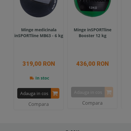
Minge medicinala
Minge inSPORTline
M
inSPORTline MB63 - 6 kg
Booster 12 kg
319,00 RON
436,00 RON
In stoc
Adauga in cos
A
Adauga in cos
Compara
Compara