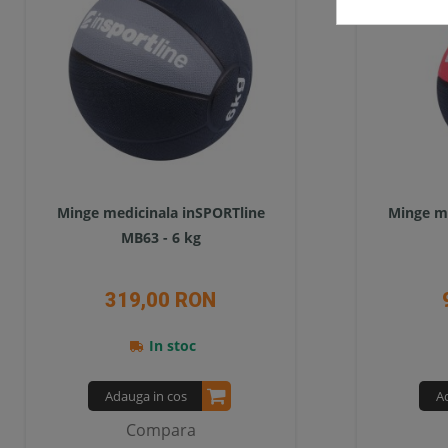
Minge medicinala inSPORTline
Minge me
MB63 - 6 kg
319,00 RON
In stoc
Adauga in cos
A
Compara