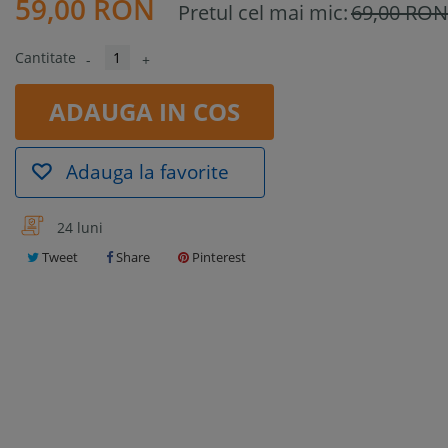
59,00 RON
Pretul cel mai mic:
69,00 RO
Cantitate
-
+
ADAUGA IN COS
Adauga la favorite
24 luni
Tweet
Share
Pinterest