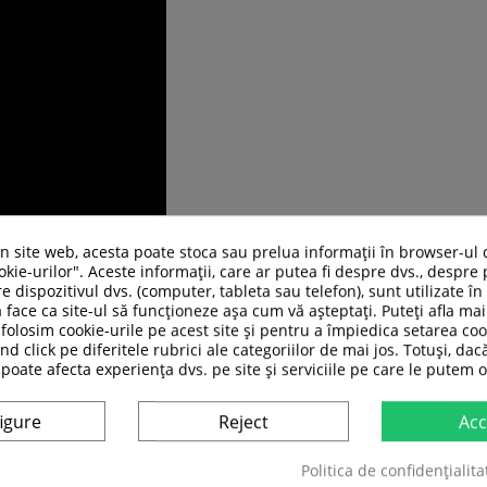
un site web, acesta poate stoca sau prelua informații în browser-ul 
kie-urilor". Aceste informații, care ar putea fi despre dvs., despre 
e dispozitivul dvs. (computer, tableta sau telefon), sunt utilizate î
 face ca site-ul să funcționeze așa cum vă așteptați. Puteți afla m
folosim cookie-urile pe acest site și pentru a împiedica setarea coo
nd click pe diferitele rubrici ale categoriilor de mai jos. Totuși, dac
ASI CATEGORIE:
 poate afecta experiența dvs. pe site și serviciile pe care le putem o
igure
Reject
Acc
Politica de confidențialita