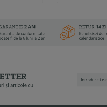
2 ANI
14 Z
GARANTIE
RETUR
Garantia de conformitate
Beneficiezi de re
poate fi de la 6 luni la 2 ani
calendaristice
LETTER
i și articole cu