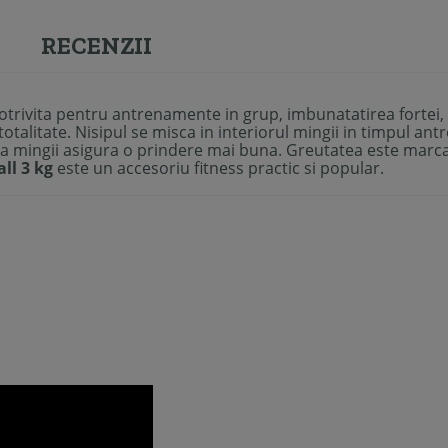
RECENZII
otrivita pentru antrenamente in grup, imbunatatirea fortei, vi
totalitate. Nisipul se misca in interiorul mingii in timpul an
ata mingii asigura o prindere mai buna. Greutatea este marc
ll 3 kg
este un accesoriu fitness practic si popular.