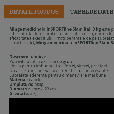
DETALII PRODUS
TABEL DE DATE
Minge medicinala inSPORTline Slam Ball 3 kg
este p
aderenta, iar interiorul este umplut cu nisip, dar nu in 
eficacitatea exercitiului. Protuberantele de pe supraf
caracteristici,
Minge medicinala inSPORTline Slam Ba
Descriere tehnica:
Potrivita pentru exercitii de grup
Ideala pentru imbunatatirea fortei, vitezei, preciziei
Un accesoriu care va face exercitile mai interesante
Suprafata aderenta pentru o manevrare mai buna
Material:
cauciuc
Umplutura:
nisip
Diametru:
aprox. 23 cm
Greutate:
3 kg.