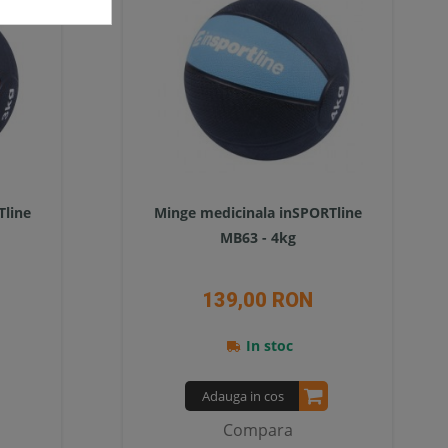
Tline
Minge medicinala inSPORTline
MB63 - 4kg
139,00 RON
In stoc
Adauga in cos
Compara