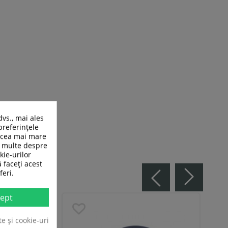
dvs., mai ales
preferințele
n cea mai mare
ai multe despre
kie-urilor
ă faceți acest
feri.
ept
te și cookie-uri