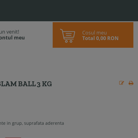
bun venit!
Cosul meu
contul meu
Total
0,00 RON
LAM BALL 3 KG
te in grup, suprafata aderenta