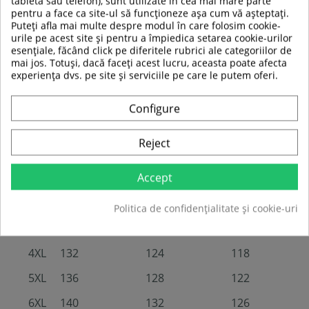
tableta sau telefon), sunt utilizate în cea mai mare parte
Petece cu design atractiv
pentru a face ca site-ul să funcționeze așa cum vă așteptați.
Material:
piele taur (geaca), poliester (căptușeala)
Puteți afla mai multe despre modul în care folosim cookie-
Tabel mărimi:
urile pe acest site și pentru a împiedica setarea cookie-urilor
esențiale, făcând click pe diferitele rubrici ale categoriilor de
Circumferință
Circumferință
Circumferință
mai jos. Totuși, dacă faceți acest lucru, aceasta poate afecta
piept (cm)
talie (cm)
șold (cm)
experiența dvs. pe site și serviciile pe care le putem oferi.
S
108
100
94
Configure
M
112
104
98
Reject
L
116
108
102
Accept
XL
120
112
106
XXL
124
116
110
Politica de confidențialitate și cookie-uri
3XL
128
120
114
4XL
132
124
118
5XL
136
128
122
6XL
140
132
126