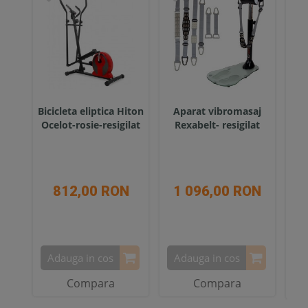
Bicicleta eliptica Hiton
Aparat vibromasaj
Sca
Ocelot-rosie-resigilat
Rexabelt- resigilat
Spo
812,00 RON
1 096,00 RON
Adauga in cos
Adauga in cos
A
Compara
Compara