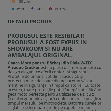
30 zile
Tweet
Share
Pinterest
DETALII PRODUS
PRODUSUL ESTE RESIGILAT!
PRODUSUL A FOST EXPUS IN
SHOWROOM SI NU ARE
AMBALAJUL ORIGINAL.
Geaca Moto pentru Bărbați din Piele W-TEC
Antique Cracker
este o piesă de îmbrăcăminte cu
design elegant ce oferă confort și siguranță.
Protețile de umăr și cot din cauciuc CE și
protecția mare de spate din poliuretan vă vor
menține în siguranță în timpul călătoriei. Cu toate
acestea, toate protecțile pot fi îndepărtate, făcând
geca moto perfectă pentru utilizarea de zi cu zi.
Croiul ergonomic asigură confort în orice poziție în
timpul mersului pe motocicletă. Datorită curelelor
reglabile și fermoarelor de pe capetele mânecii,