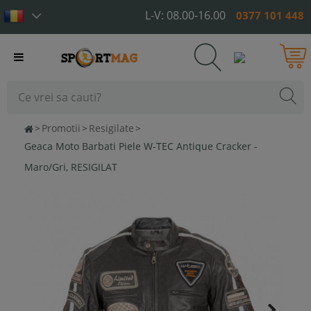
L-V: 08.00-16.00
0377 101 448
Toggle
navigation
>
Promotii
>
Resigilate
>
Geaca Moto Barbati Piele W-TEC Antique Cracker -
Maro/Gri, RESIGILAT