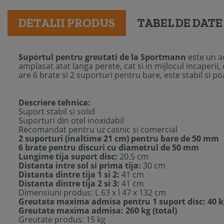
DETALII PRODUS
TABEL DE DATE
Suportul pentru greutati de la Sportmann
este un ac
amplasat atat langa perete, cat si in mijlocul incaperi
are 6 brate si 2 suporturi pentru bare, este stabil si p
Descriere tehnica:
Suport stabil si solid
Suporturi din otel inoxidabil
Recomandat pentru uz casnic si comercial
2 suporturi (inaltime 21 cm) pentru bare de 50 mm
6 brate pentru discuri cu diametrul de 50 mm
Lungime tija suport disc:
20.5 cm
Distanta intre sol si prima tija:
30 cm
Distanta dintre tija 1 si 2:
41 cm
Distanta dintre tija 2 si 3:
41 cm
Dimensiuni produs: L 63 x l 47 x 132 cm
Greutate maxima admisa pentru 1 suport disc: 40 k
Greutate maxima admisa: 260 kg (total)
Greutate produs: 15 kg