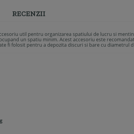
RECENZII
cesoriu util pentru organizarea spatiului de lucru si mentine
i, ocupand un spatiu minim. Acest accesoriu este recomandat 
oate fi folosit pentru a depozita discuri si bare cu diametrul
g