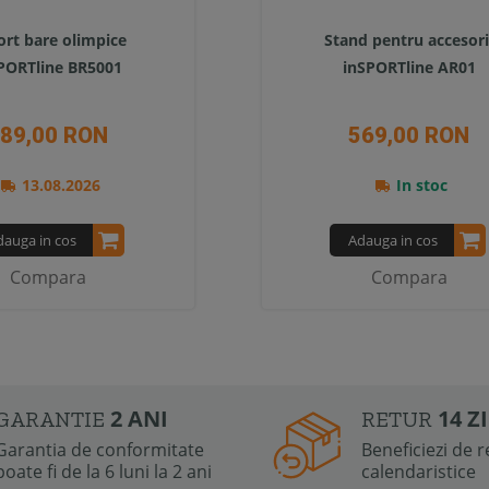
rt bare olimpice
Stand pentru accesori
PORTline BR5001
inSPORTline AR01
89,00 RON
569,00 RON
13.08.2026
In stoc
dauga in cos
Adauga in cos
Compara
Compara
2 ANI
14 Z
GARANTIE
RETUR
Garantia de conformitate
Beneficiezi de re
poate fi de la 6 luni la 2 ani
calendaristice