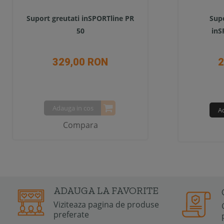
Suport greutati inSPORTline PR
Supo
50
inS
329,00 RON
2
Adauga in cos
A
Compara
ADAUGA LA FAVORITE
Viziteaza pagina de produse
preferate