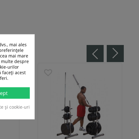
dvs., mai ales
preferințele
n cea mai mare
ai multe despre
kie-urilor
ă faceți acest
feri.
ept
te și cookie-uri