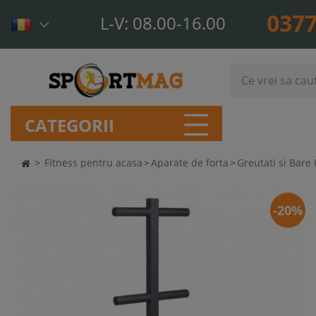
0377
L-V: 08.00-16.00
CATEGORII
>
Fitness pentru acasa
>
Aparate de forta
>
Greutati si Bare 
-20%