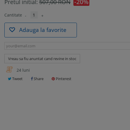
-20%
Pretul initial:
507,00 RON
Cantitate
-
+
Adauga la favorite
Vreau sa fiu anuntat cand revine in stoc
24 luni
Tweet
Share
Pinterest