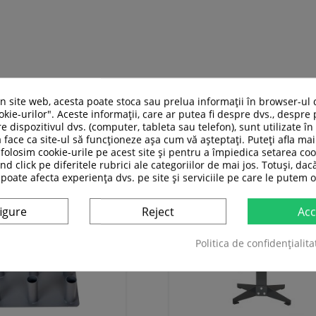
un site web, acesta poate stoca sau prelua informații în browser-ul 
ASI CATEGORIE:
kie-urilor". Aceste informații, care ar putea fi despre dvs., despre 
e dispozitivul dvs. (computer, tableta sau telefon), sunt utilizate î
 face ca site-ul să funcționeze așa cum vă așteptați. Puteți afla m
folosim cookie-urile pe acest site și pentru a împiedica setarea coo
nd click pe diferitele rubrici ale categoriilor de mai jos. Totuși, dac
 poate afecta experiența dvs. pe site și serviciile pe care le putem o
igure
Reject
Acc
Politica de confidențialita