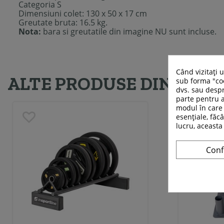
Categoria S
Dimensiuni colet: 130 x 50 x 17 cm
Greutate bruta: 16.5 kg.
Nota:
bara si greutatile din imagine NU sunt incluse.
Când vizitați 
ALTE PRODUSE DIN ACEE
sub forma "coo
dvs. sau despr
parte pentru a
modul în care 
esențiale, făcâ
lucru, aceasta
Conf