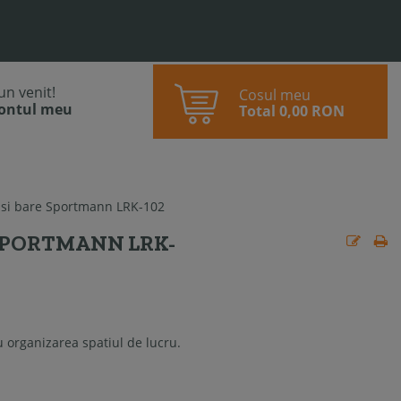
bun venit!
Cosul meu
contul meu
Total
0,00 RON
i si bare Sportmann LRK-102
 SPORTMANN LRK-
u organizarea spatiul de lucru.