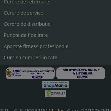
Cerere de returnare
Cerere de service
Cerere de distributie
Puncte de fidelitate
Aparate fitness profesionale
Cum sa cumperi in rate
.R.L, CUI: RO33918111, Reg. Com. J20/1005/201