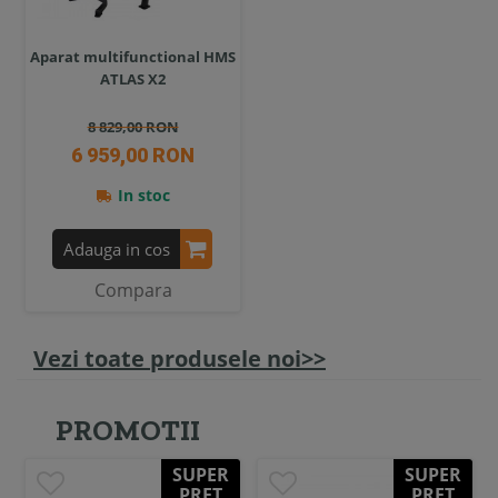
Aparat multifunctional HMS
ATLAS X2
8 829,00 RON
6 959,00 RON
In stoc
Adauga in cos
Compara
Vezi toate produsele noi>>
PROMOTII
SUPER
SUPER
PRET
PRET