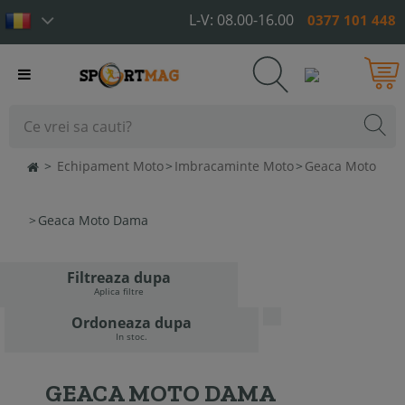
L-V: 08.00-16.00
0377 101 448
Toggle
navigation
>
Echipament Moto
>
Imbracaminte Moto
>
Geaca Moto
>
Geaca Moto Dama
Filtreaza dupa
Aplica filtre
Ordoneaza dupa
In stoc.
GEACA MOTO DAMA