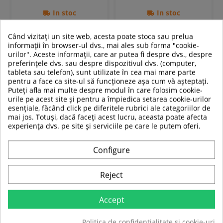
In stoc
In stoc
Când vizitați un site web, acesta poate stoca sau prelua
Adauga in cos
Adauga in cos
informații în browser-ul dvs., mai ales sub forma "cookie-
urilor". Aceste informații, care ar putea fi despre dvs., despre
Compara
Compara
preferințele dvs. sau despre dispozitivul dvs. (computer,
tableta sau telefon), sunt utilizate în cea mai mare parte
pentru a face ca site-ul să funcționeze așa cum vă așteptați.
Puteți afla mai multe despre modul în care folosim cookie-
urile pe acest site și pentru a împiedica setarea cookie-urilor
esențiale, făcând click pe diferitele rubrici ale categoriilor de
mai jos. Totuși, dacă faceți acest lucru, aceasta poate afecta
experiența dvs. pe site și serviciile pe care le putem oferi.
Configure
Reject
Geaca Moto Piele pentru
Geaca Moto Femei Piele W-
Femei W-TEC Strass
TEC Stripe Lady Negru
Accept
Politica de confidențialitate și cookie-uri