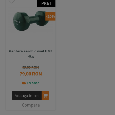
PRET
-20%
Gantera aerobic vinil HMS
4kg
99,00 RON
79,00 RON
In stoc
Adauga in cos
Compara