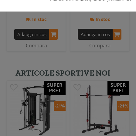
1 149,00 RON
1 249,00 RON
In stoc
In stoc
Adauga in cos
Adauga in cos
Compara
Compara
ARTICOLE SPORTIVE NOI
SUPER
SUPER
PRET
PRET
-21%
-21%