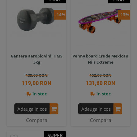
-14%
-13%
Gantera aerobic vinil HMS
Penny board Crude Mexican
5kg
Nils Extreme
139,00 RON
152,00 RON
119,00 RON
131,60 RON
In stoc
In stoc
Adauga in cos
Adauga in cos
Compara
Compara
SUPER