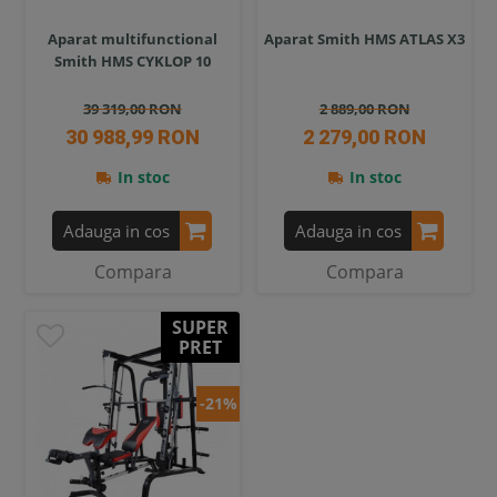
Aparat multifunctional
Aparat Smith HMS ATLAS X3
Smith HMS CYKLOP 10
39 319,00 RON
2 889,00 RON
30 988,99 RON
2 279,00 RON
In stoc
In stoc
Adauga in cos
Adauga in cos
Compara
Compara
SUPER
PRET
-21%