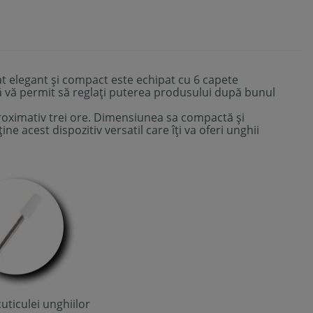
at elegant și compact este echipat cu 6 capete
eză vă permit să reglați puterea produsului după bunul
proximativ trei ore. Dimensiunea sa compactă și
ne acest dispozitiv versatil care îți va oferi unghii
cuticulei unghiilor