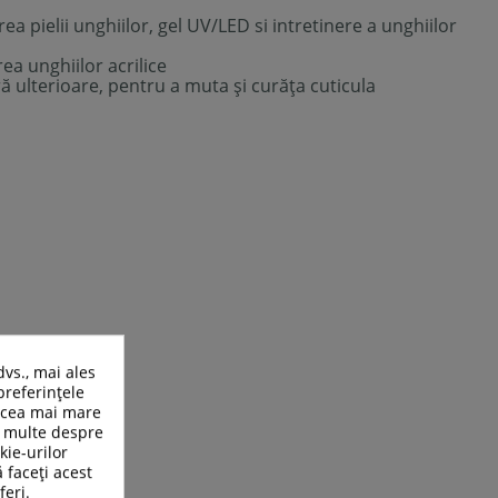
ea pielii unghiilor, gel UV/LED si intretinere a unghiilor
rea unghiilor acrilice
ră ulterioare, pentru a muta și curăța cuticula
dvs., mai ales
preferințele
n cea mai mare
ai multe despre
kie-urilor
ă faceți acest
feri.