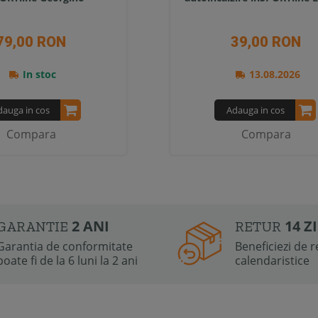
79,00 RON
39,00 RON
In stoc
13.08.2026
dauga in cos
Adauga in cos
Compara
Compara
2 ANI
14 Z
GARANTIE
RETUR
Garantia de conformitate
Beneficiezi de re
poate fi de la 6 luni la 2 ani
calendaristice