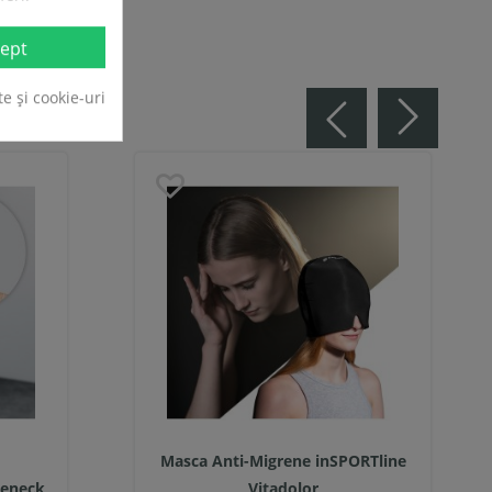
ept
te și cookie-uri
Masca Anti-Migrene inSPORTline
Leneck
Vitadolor