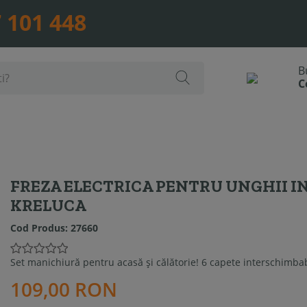
 101 448
FREZA ELECTRICA PENTRU UNGHII I
KRELUCA
Cod Produs:
27660
Set manichiură pentru acasă și călătorie! 6 capete interschimbabi
109,00 RON