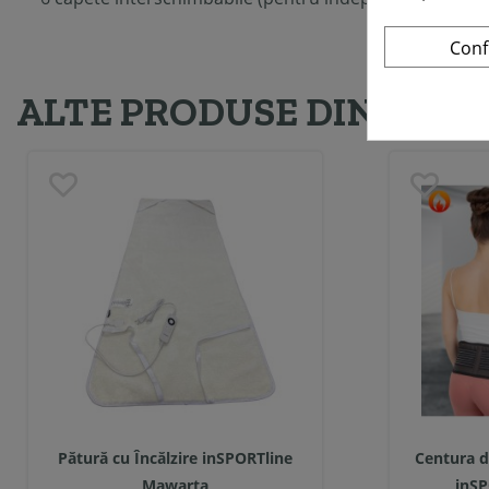
Conf
ALTE PRODUSE DIN ACEE
Pătură cu Încălzire inSPORTline
Centura de
Mawarta
inSP