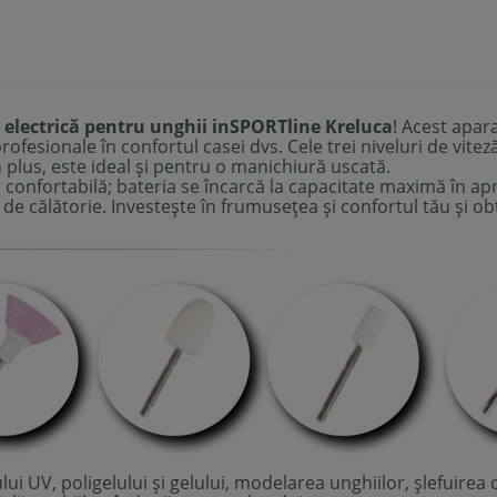
a electrică pentru unghii inSPORTline Kreluca
! Acest apar
rofesionale în confortul casei dvs. Cele trei niveluri de vit
n plus, este ideal și pentru o manichiură uscată.
 confortabilă; bateria se încarcă la capacitate maximă în a
de călătorie. Investește în frumusețea și confortul tău și obți
ui UV, poligelului și gelului, modelarea unghiilor, șlefuirea 