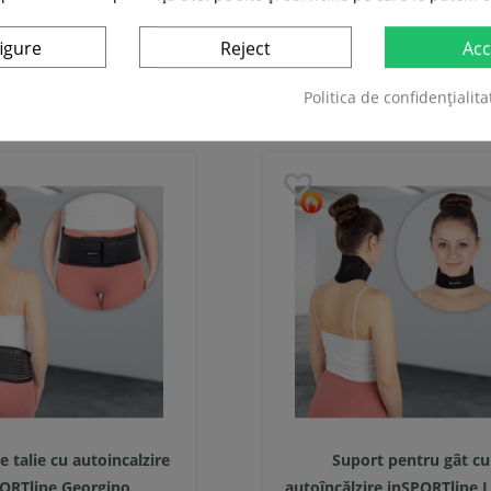
igure
Reject
Acc
Politica de confidențialita
ASI CATEGORIE:
 talie cu autoincalzire
Suport pentru gât cu
ORTline Georgino
autoîncălzire inSPORTline 