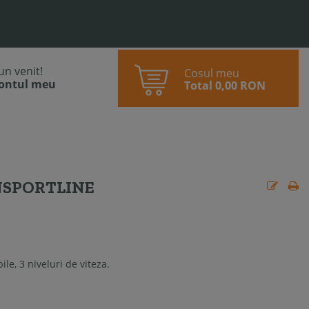
bun venit!
Cosul meu
contul meu
Total
0,00 RON
NSPORTLINE
le, 3 niveluri de viteza.