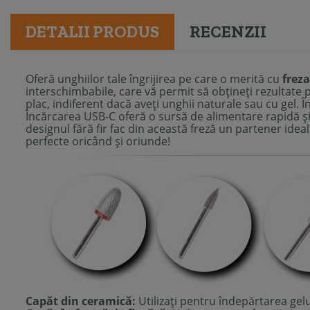
DETALII PRODUS
RECENZII
Oferă unghiilor tale îngrijirea pe care o merită cu
frez
interschimbabile, care vă permit să obțineți rezultate p
plac, indiferent dacă aveți unghii naturale sau cu gel. Î
Încărcarea USB-C oferă o sursă de alimentare rapidă și
designul fără fir fac din această freză un partener ideal 
perfecte oricând și oriunde!
Capăt din ceramică:
Utilizați pentru îndepărtarea gelul