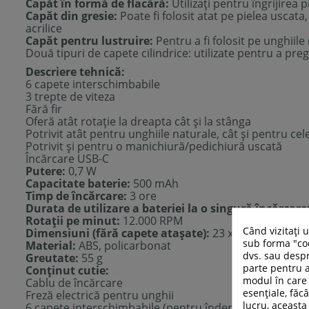
Capăt în formă de flacără:
Utilizați pentru îngrijirea p
Capăt din gresie:
Poate fi folosit atat pe pielea uscata,
acrilice
Capăt pentru lustruire:
Pentru a fi folosit pe unghiile 
Două tipuri de capete cilindrice: utilizate pentru a pre
Descriere tehnică:
6 capete interschimbabile
3 trepte de viteza
Fără fir
Oferă atât rotație la dreapta cât și la stânga
Potrivit atât pentru unghiile naturale, cât și pentru cel
Potrivit și pentru o manichiură/pedichiură uscată
Încărcare USB-C
Putere:
0,7 W
Capacitate baterie:
500 mAh
Timp de încărcare:
3 ore
Durata de utilizare a bateriei la o singură încărcare
Rotații pe minut:
12.000 RPM
Când vizitați 
Dimensiuni (fără capete ataşate):
23 x 135 mm
sub forma "coo
Material:
ABS, policarbonat
dvs. sau despr
Greutate:
55 g
parte pentru a
Conţinut cutie:
modul în care 
Cablu de încărcare
esențiale, făcâ
Freză electrică pentru unghii
lucru, aceasta
6 capete interschimbabile (pentru îndepărtarea lacului