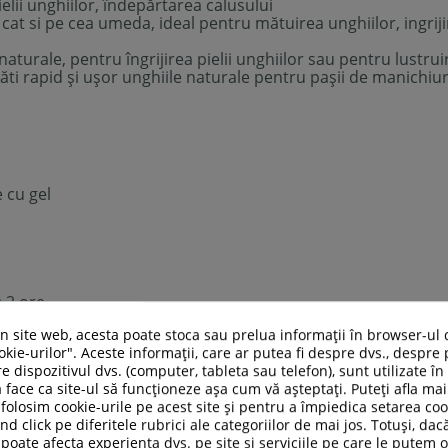
ielii unghiilor, îndepărtarea calusului
 cat si pe cea umeda, ideal pentru mătuirea unghiilor, ingrijir
naturale, pentru îngrijirea pielii unghiilor sau pentru lustrui
găti rapid și ușor unghiile naturale pentru pașii de manichiu
e cu gel
:
2 ore
un site web, acesta poate stoca sau prelua informații în browser-ul 
kie-urilor". Aceste informații, care ar putea fi despre dvs., despre 
e dispozitivul dvs. (computer, tableta sau telefon), sunt utilizate î
 face ca site-ul să funcționeze așa cum vă așteptați. Puteți afla m
folosim cookie-urile pe acest site și pentru a împiedica setarea coo
nd click pe diferitele rubrici ale categoriilor de mai jos. Totuși, dac
 poate afecta experiența dvs. pe site și serviciile pe care le putem o
, pilire și modelare ușoară).