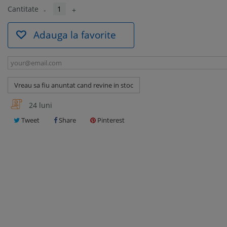
Cantitate
-
+
Adauga la favorite
Vreau sa fiu anuntat cand revine in stoc
24 luni
Tweet
Share
Pinterest