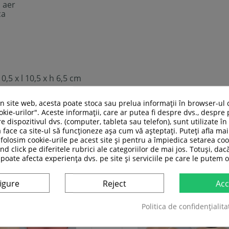
 aer
ca
10,5 x l 10,5 x h 6,5 cm
n
cablu USB
(inclus)
un site web, acesta poate stoca sau prelua informații în browser-ul 
kie-urilor". Aceste informații, care ar putea fi despre dvs., despre 
e dispozitivul dvs. (computer, tableta sau telefon), sunt utilizate î
 face ca site-ul să funcționeze așa cum vă așteptați. Puteți afla m
ASI CATEGORIE:
folosim cookie-urile pe acest site și pentru a împiedica setarea coo
nd click pe diferitele rubrici ale categoriilor de mai jos. Totuși, dac
 poate afecta experiența dvs. pe site și serviciile pe care le putem o
igure
Reject
Acc
Politica de confidențialita