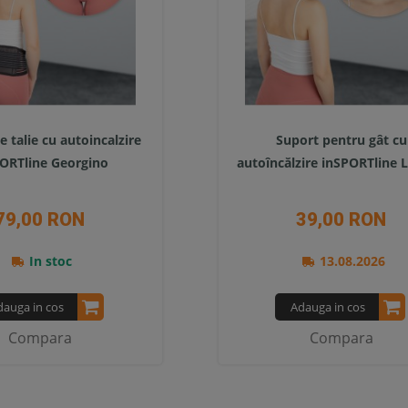
 talie cu autoincalzire
Suport pentru gât cu
ORTline Georgino
autoîncălzire inSPORTline 
79,00 RON
39,00 RON
In stoc
13.08.2026
dauga in cos
Adauga in cos
Compara
Compara