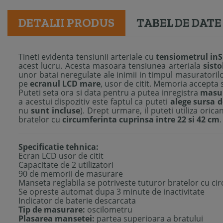
DETALII PRODUS
TABEL DE DATE
Tineti evidenta tensiunii arteriale cu
tensiometrul in
acest lucru. Acesta masoara tensiunea arteriala
sisto
unor batai neregulate ale inimii in timpul masuratoril
pe
ecranul LCD mare
, usor de citit. Memoria accepta 
Puteti seta ora si data pentru a putea inregistra
masur
a acestui dispozitiv este faptul ca puteti
alege sursa 
nu
sunt incluse
). Drept urmare, il puteti utiliza oric
bratelor cu
circumferinta cuprinsa intre 22 si 42 cm
.
Specificatie tehnica:
Ecran LCD usor de citit
Capacitate de 2 utilizatori
90 de memorii de masurare
Manseta reglabila se potriveste tuturor bratelor cu cir
Se opreste automat dupa 3 minute de inactivitate
Indicator de baterie descarcata
Tip de masurare:
oscilometru
Plasarea mansetei:
partea superioara a bratului