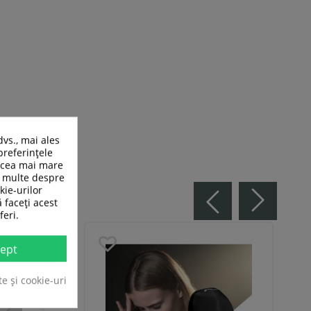
dvs., mai ales
preferințele
n cea mai mare
ai multe despre
kie-urilor
ă faceți acest
feri.
ept
te și cookie-uri