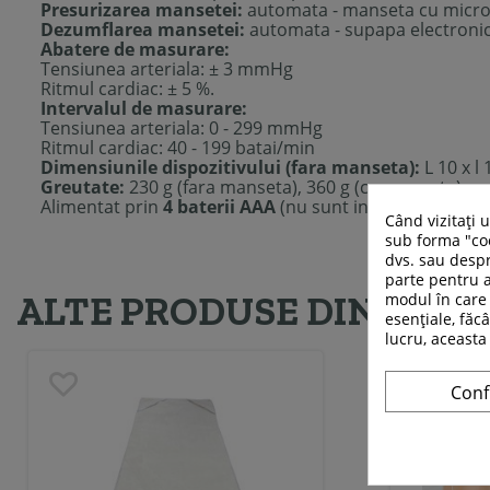
Presurizarea mansetei:
automata - manseta cu micro
Dezumflarea mansetei:
automata - supapa electroni
Abatere de masurare:
Tensiunea arteriala: ± 3 mmHg
Ritmul cardiac: ± 5 %.
Intervalul de masurare:
Tensiunea arteriala: 0 - 299 mmHg
Ritmul cardiac: 40 - 199 batai/min
Dimensiunile dispozitivului (fara manseta):
L 10 x l 
Greutate:
230 g (fara manseta), 360 g (cu manseta)
Alimentat prin
4 baterii AAA
(nu sunt incluse) sau pri
Când vizitați 
sub forma "coo
dvs. sau despr
parte pentru a
ALTE PRODUSE DIN ACEE
modul în care 
esențiale, făcâ
lucru, aceasta
Conf