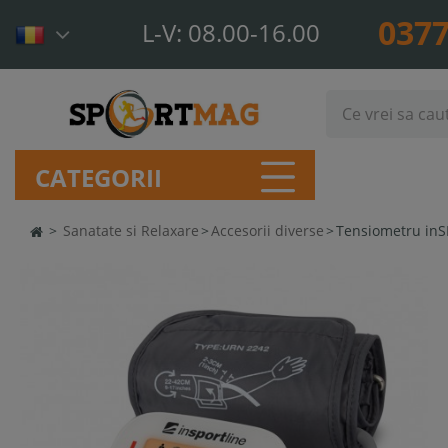
0377
L-V: 08.00-16.00
CATEGORII
>
Sanatate si Relaxare
>
Accesorii diverse
>
Tensiometru inS