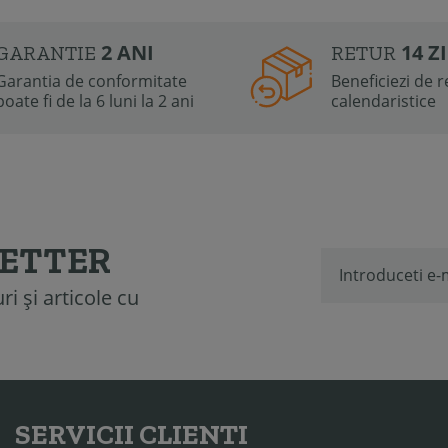
2 ANI
14 Z
GARANTIE
RETUR
Garantia de conformitate
Beneficiezi de re
poate fi de la 6 luni la 2 ani
calendaristice
LETTER
i și articole cu
SERVICII CLIENTI