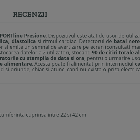
RECENZII
SPORTline Presione
. Dispozitivul este atat de usor de utili
lica, diastolica
si ritmul cardiac. Detectorul de
batai nere
or si emite un semnal de avertizare pe ecran (consultati man
stocarea datelor a 2 utilizatori, stocand
90 de citiri totale a
atorile cu stampila de data si ora
, pentru o urmarire usoa
de alimentare
. Acesta poate fi alimentat prin intermediul
c
and si oriunde, chiar si atunci cand nu exista o priza electr
cumferinta cuprinsa intre 22 si 42 cm