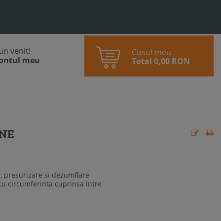
bun venit!
Cosul meu
contul meu
Total
0,00 RON
ONE
mii, presurizare si dezumflare
cu circumferinta cuprinsa intre