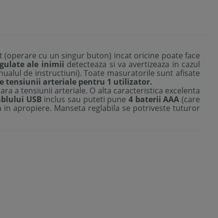
zat (operare cu un singur buton) incat oricine poate face
gulate ale inimii
detecteaza si va avertizeaza in cazul
ualul de instructiuni). Toate masuratorile sunt afisate
le tensiunii arteriale pentru 1 utilizator.
ra a tensiunii arteriale. O alta caracteristica excelenta
ablului USB
inclus sau puteti pune
4 baterii AAA
(care
ica in apropiere. Manseta reglabila se potriveste tuturor