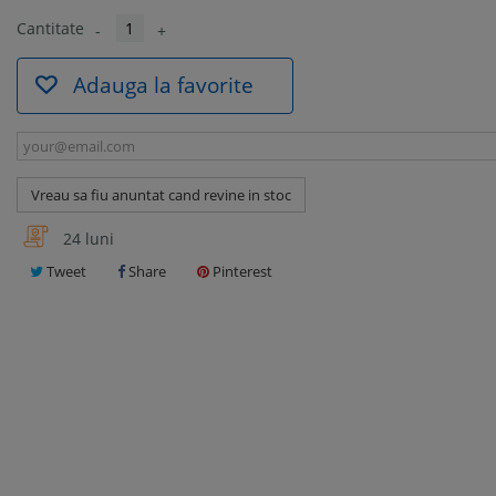
Cantitate
-
+
Adauga la favorite
Vreau sa fiu anuntat cand revine in stoc
24 luni
Tweet
Share
Pinterest