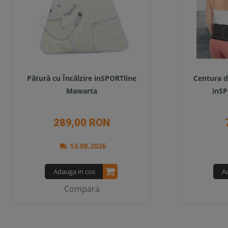
Pătură cu Încălzire inSPORTline
Centura de
Mawarta
inSP
289,00 RON
13.08.2026
Adauga in cos
A
Compara