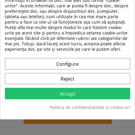
informații în browser-ul dvs., mai ales sub forma "cookie-
Caneluri pentru masaj
urilor". Aceste informații, care ar putea fi despre dvs., despre
Suprafata anti-alunecare
preferințele dvs. sau despre dispozitivul dvs. (computer,
Diametru:
39.5 cm
tableta sau telefon), sunt utilizate în cea mai mare parte
Inaltime:
10 cm
pentru a face ca site-ul să funcționeze așa cum vă așteptați.
Limita de greutate:
150 kg
Puteți afla mai multe despre modul în care folosim cookie-
Greutate produs:
1 kg
urile pe acest site și pentru a împiedica setarea cookie-urilor
Material:
PP (poliropilena), TPE.
esențiale, făcând click pe diferitele rubrici ale categoriilor de
mai jos. Totuși, dacă faceți acest lucru, aceasta poate afecta
experiența dvs. pe site și serviciile pe care le putem oferi.
TABEL DE DATE
Configure
Tip produs
Disc balans
Reject
Culoare
Rosu
Accept
Sport
Fitness
Politica de confidențialitate și cookie-uri
Fiti primul care isi scrie parerea !