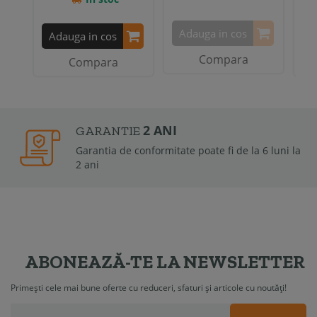
Adauga in cos
Adauga in cos
A
Compara
Compara
2 ANI
GARANTIE
Garantia de conformitate poate fi de la 6 luni la
2 ani
ABONEAZĂ-TE LA NEWSLETTER
Primești cele mai bune oferte cu reduceri, sfaturi și articole cu noutăți!