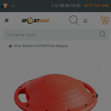
L-V: 08.00-16.00
0377 101 448
Toggle
navigation
>
Disc Balans inSPORTline Majavo