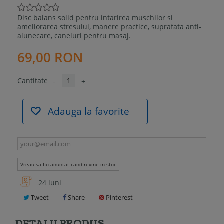
Disc balans solid pentru intarirea muschilor si
ameliorarea stresului, manere practice, suprafata anti-
alunecare, caneluri pentru masaj.
69,00 RON
Cantitate
-
+
Adauga la favorite
Vreau sa fiu anuntat cand revine in stoc
24 luni
Tweet
Share
Pinterest
DETALII PRODUS