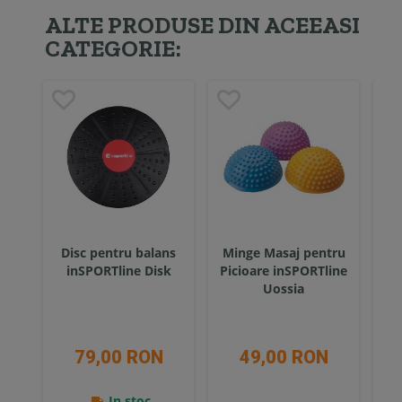
ALTE PRODUSE DIN ACEEASI
CATEGORIE:
Disc pentru balans
Minge Masaj pentru
inSPORTline Disk
Picioare inSPORTline
i
Uossia
79,00 RON
49,00 RON
In stoc