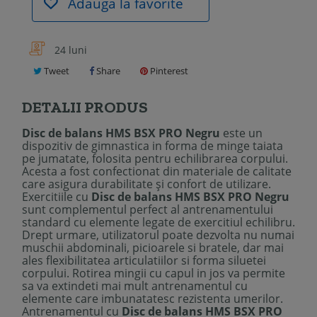
Adauga la favorite
24 luni
Tweet
Share
Pinterest
DETALII PRODUS
Disc de balans HMS BSX PRO Negru
este un
dispozitiv de gimnastica in forma de minge taiata
pe jumatate, folosita pentru echilibrarea corpului.
Acesta a fost confectionat din materiale de calitate
care asigura durabilitate și confort de utilizare.
Exercitiile cu
Disc de balans HMS BSX PRO Negru
sunt complementul perfect al antrenamentului
standard cu elemente legate de exercitiul echilibru.
Drept urmare, utilizatorul poate dezvolta nu numai
muschii abdominali, picioarele si bratele, dar mai
ales flexibilitatea articulatiilor si forma siluetei
corpului. Rotirea mingii cu capul in jos va permite
sa va extindeti mai mult antrenamentul cu
elemente care imbunatatesc rezistenta umerilor.
Antrenamentul cu
Disc de balans HMS BSX PRO