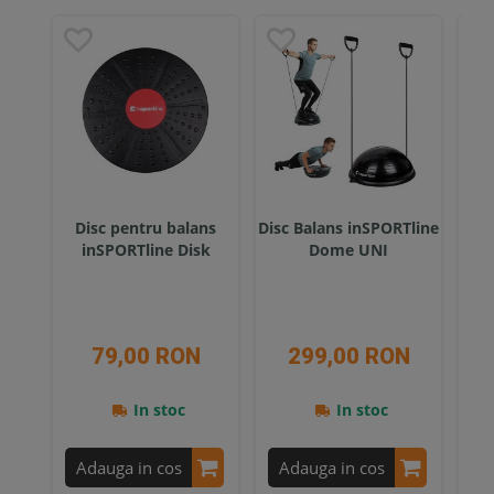
Disc pentru balans
Disc Balans inSPORTline
Di
inSPORTline Disk
Dome UNI
79,00 RON
299,00 RON
In stoc
In stoc
Adauga in cos
Adauga in cos
A