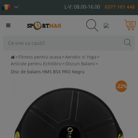
L-V: 08.00-16.00
0377 101 448
Toggle
navigation
>
Fitness pentru acasa
>
Aerobic si Yoga
>
Articole pentru Echilibru
>
Discuri Balans
>
Disc de balans HMS BSX PRO Negru
-22%