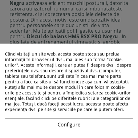
Negru
activeaza eficient muschii posturali, datorita
carora utilizatorul nu numai ca isi imbunatateste
rezistenta, ci si corecteaza posibilele defecte de
postura. Din acest motiv, este un dispozitiv ideal
pentru persoanele care duc un stil de viata
sedentar. Multe aplicatii pot fi gasite cu usurinta
pentru
Discul de balans HMS BSX PRO Negru
. In
plus fata de antrenamentul gimnastic si aerobic
tipic, functioneaza foarte bine si in tratamentul si
terapia persoanelor cu diverse dizabilitati. Acest
Când vizitați un site web, acesta poate stoca sau prelua
lucru este ajutat de structura speciala a invelisului
informații în browser-ul dvs., mai ales sub forma "cookie-
exterior al mingii, datorita careia nu aluneca pe
urilor". Aceste informații, care ar putea fi despre dvs., despre
suprafate. Il recomandam tuturor celor care
preferințele dvs. sau despre dispozitivul dvs. (computer,
doresc sa aiba grija de sanatatea lor intr-un mod
tableta sau telefon), sunt utilizate în cea mai mare parte
placut, fara a pleca de acasa.
pentru a face ca site-ul să funcționeze așa cum vă așteptați.
Puteți afla mai multe despre modul în care folosim cookie-
urile pe acest site și pentru a împiedica setarea cookie-urilor
Specificatii tehnice:
esențiale, făcând click pe diferitele rubrici ale categoriilor de
Material minge:
PVC
mai jos. Totuși, dacă faceți acest lucru, aceasta poate afecta
Material baza:
ABS
experiența dvs. pe site și serviciile pe care le putem oferi.
Diametru:
62 cm
Inaltime:
25 cm
Configure
Greutatea maxima suportata:
250 kg
Uz:
casnic si comercial