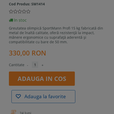
Cod Produs:
SM1414
In stoc
Greutatea olimpică SportMann Profi 15 kg
fabricată din
metal de înaltă calitate, oferă rezistență la impact,
mânere ergonomice cu suprafață aderentă și
compatibilitate cu bare de 50 mm.
330,00 RON
Cantitate
-
+
ADAUGA IN COS
Adauga la favorite
24 luni