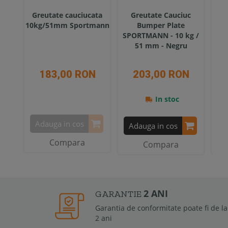
Greutate cauciucata
Greutate Cauciuc
Gr
10kg/51mm Sportmann
Bumper Plate
Sp
SPORTMANN - 10 kg /
51 mm - Negru
183,00 RON
203,00 RON
In stoc
Adauga in cos
Adauga in cos
A
Compara
Compara
2 ANI
GARANTIE
Garantia de conformitate poate fi de la 6 luni la
2 ani