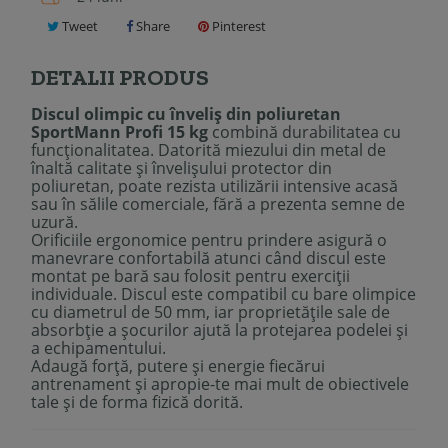
Tweet
Share
Pinterest
DETALII PRODUS
Discul olimpic cu înveliș din poliuretan
SportMann Profi 15 kg
combină durabilitatea cu
funcționalitatea. Datorită miezului din metal de
înaltă calitate și învelișului protector din
poliuretan, poate rezista utilizării intensive acasă
sau în sălile comerciale, fără a prezenta semne de
uzură.
Orificiile ergonomice pentru prindere asigură o
manevrare confortabilă atunci când discul este
montat pe bară sau folosit pentru exerciții
individuale. Discul este compatibil cu bare olimpice
cu diametrul de 50 mm, iar proprietățile sale de
absorbție a șocurilor ajută la protejarea podelei și
a echipamentului.
Adaugă forță, putere și energie fiecărui
antrenament și apropie-te mai mult de obiectivele
tale și de forma fizică dorită.