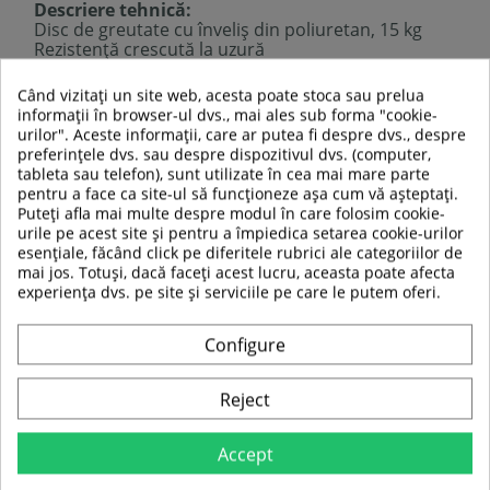
Descriere tehnică:
Disc de greutate cu înveliș din poliuretan, 15 kg
Rezistență crescută la uzură
Design ergonomic pentru prindere
Durabilitate ridicată
: rezistent la îmbătrânire,
Când vizitați un site web, acesta poate stoca sau prelua
flexibil și absoarbe șocurile
informații în browser-ul dvs., mai ales sub forma "cookie-
Diametru disc
: 380 mm
urilor". Aceste informații, care ar putea fi despre dvs., despre
Grosime
: 45 mm
preferințele dvs. sau despre dispozitivul dvs. (computer,
Diametru orificiu central
: 50 mm
tableta sau telefon), sunt utilizate în cea mai mare parte
Finisaj
: înveliș din poliuretan
pentru a face ca site-ul să funcționeze așa cum vă așteptați.
Material disc
: metal de înaltă calitate
Puteți afla mai multe despre modul în care folosim cookie-
Compatibilitate
: bare cu diametrul de 50 mm
urile pe acest site și pentru a împiedica setarea cookie-urilor
Prețul este pentru 1 bucată
esențiale, făcând click pe diferitele rubrici ale categoriilor de
mai jos. Totuși, dacă faceți acest lucru, aceasta poate afecta
experiența dvs. pe site și serviciile pe care le putem oferi.
TABEL DE DATE
Configure
Diametru gaura:
50/51mm
Reject
Tipul de material
Poliuretan
Accept
Tip produs
Disc greutate