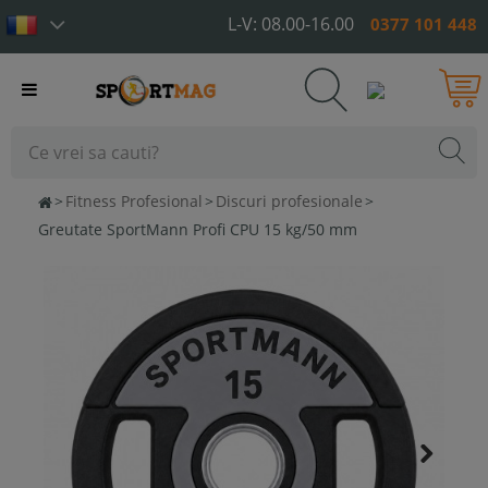
L-V: 08.00-16.00
0377 101 448
Toggle
navigation
>
Fitness Profesional
>
Discuri profesionale
>
Greutate SportMann Profi CPU 15 kg/50 mm