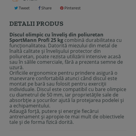
Tweet
Share
Pinterest
DETALII PRODUS
Discul olimpic cu înveliș din poliuretan
SportMann Profi 25 kg
combină durabilitatea cu
funcționalitatea. Datorită miezului din metal de
înaltă calitate și învelișului protector din
poliuretan, poate rezista utilizării intensive acasă
sau în sălile comerciale, fără a prezenta semne de
uzură.
Orificiile ergonomice pentru prindere asigură o
manevrare confortabilă atunci când discul este
montat pe bară sau folosit pentru exerciții
individuale. Discul este compatibil cu bare olimpice
cu diametrul de 50 mm, iar proprietățile sale de
absorbție a șocurilor ajută la protejarea podelei și
a echipamentului.
Adaugă forță, putere și energie fiecărui
antrenament și apropie-te mai mult de obiectivele
tale și de forma fizică dorită.