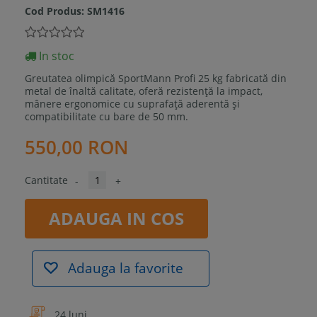
Cod Produs:
SM1416
In stoc
Greutatea olimpică SportMann Profi 25 kg
fabricată din
metal de înaltă calitate, oferă rezistență la impact,
mânere ergonomice cu suprafață aderentă și
compatibilitate cu bare de 50 mm.
550,00 RON
Cantitate
-
+
ADAUGA IN COS
Adauga la favorite
24 luni