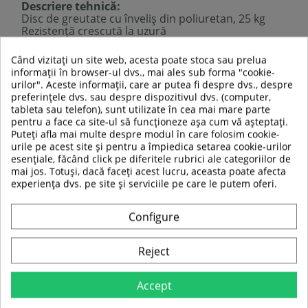
Descriere tehnică:
Disc de greutate cu înveliș din poliuretan, 25 kg
Rezistență crescută la uzură
Design ergonomic pentru prindere
Durabilitate ridicată
: rezistent la îmbătrânire,
Când vizitați un site web, acesta poate stoca sau prelua
flexibil și absoarbe șocurile
informații în browser-ul dvs., mai ales sub forma "cookie-
Diametru disc
: 435 mm
urilor". Aceste informații, care ar putea fi despre dvs., despre
Grosime
: 50 mm
preferințele dvs. sau despre dispozitivul dvs. (computer,
Diametru orificiu central
: 50 mm
tableta sau telefon), sunt utilizate în cea mai mare parte
Finisaj
: înveliș din poliuretan
pentru a face ca site-ul să funcționeze așa cum vă așteptați.
Material disc
: metal de înaltă calitate
Puteți afla mai multe despre modul în care folosim cookie-
Compatibilitate
: bare cu diametrul de 50 mm
urile pe acest site și pentru a împiedica setarea cookie-urilor
Prețul este pentru 1 bucată
esențiale, făcând click pe diferitele rubrici ale categoriilor de
mai jos. Totuși, dacă faceți acest lucru, aceasta poate afecta
experiența dvs. pe site și serviciile pe care le putem oferi.
TABEL DE DATE
Configure
Diametru gaura:
50/51mm
Reject
Tipul de material
Poliuretan
Accept
Tip produs
Disc greutate