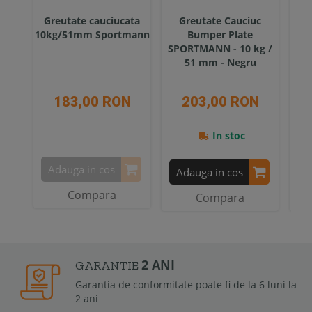
Greutate cauciucata
Greutate Cauciuc
Gr
10kg/51mm Sportmann
Bumper Plate
Sp
SPORTMANN - 10 kg /
51 mm - Negru
183,00 RON
203,00 RON
In stoc
Adauga in cos
Adauga in cos
A
Compara
Compara
2 ANI
GARANTIE
Garantia de conformitate poate fi de la 6 luni la
2 ani