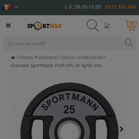
L-V: 08.00-16.00
0377 101 448
Toggle
navigation
>
Fitness Profesional
>
Discuri profesionale
>
Greutate SportMann Profi CPU 25 kg/50 mm