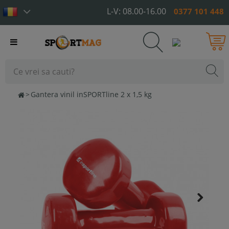
L-V: 08.00-16.00
0377 101 448
Toggle
navigation
>
Gantera vinil inSPORTline 2 x 1,5 kg