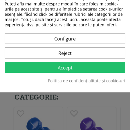
Puteți afla mai multe despre modul în care folosim cookie-
TABEL DE DATE
urile pe acest site și pentru a împiedica setarea cookie-urilor
esențiale, făcând click pe diferitele rubrici ale categoriilor de
Tipul de material
Vinil
mai jos. Totuși, dacă faceți acest lucru, aceasta poate afecta
experiența dvs. pe site și serviciile pe care le putem oferi.
Material
Vinil
Configure
Forma
Hexagonala
Reject
Fiti primul care isi scrie parerea !
Accept
Politica de confidențialitate și cookie-uri
ALTE PRODUSE DIN ACEEASI
CATEGORIE: