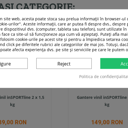
ASI CATEGORIE:
un site web, acesta poate stoca sau prelua informații în browser-ul 
kie-urilor". Aceste informații, care ar putea fi despre dvs., despre 
e dispozitivul dvs. (computer, tableta sau telefon), sunt utilizate î
 face ca site-ul să funcționeze așa cum vă așteptați. Puteți afla m
folosim cookie-urile pe acest site și pentru a împiedica setarea coo
nd click pe diferitele rubrici ale categoriilor de mai jos. Totuși, dac
 poate afecta experiența dvs. pe site și serviciile pe care le putem o
igure
Reject
Acc
Politica de confidențialita
nil inSPORTline 2 x 1,5
Gantere vinil inSPORTline 
kg
kg
89,00 RON
149,00 RON