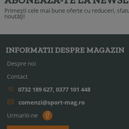
Primești cele mai bune oferte cu reduceri, sfatur
noutăți!
INFORMATII DESPRE MAGAZIN
Despre noi
Contact
0732 189 627, 0377 101 448
comenzi@sport-mag.ro
Urmariti-ne