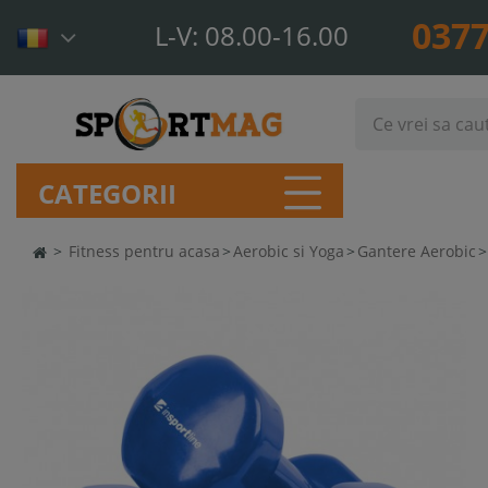
0377
L-V: 08.00-16.00
CATEGORII
>
Fitness pentru acasa
>
Aerobic si Yoga
>
Gantere Aerobic
>