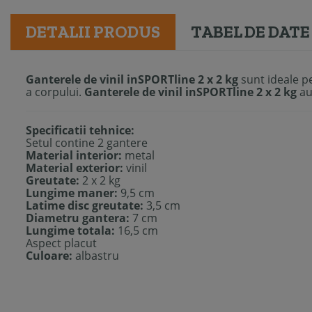
DETALII PRODUS
TABEL DE DATE
Ganterele de vinil inSPORTline 2 x 2 kg
sunt ideale p
a corpului.
Ganterele de vinil inSPORTline 2 x 2 kg
au 
Specificatii tehnice:
Setul contine 2 gantere
Material interior:
metal
Material exterior:
vinil
Greutate:
2 x 2 kg
Lungime maner:
9,5 cm
Latime disc greutate:
3,5 cm
Diametru gantera:
7 cm
Lungime totala:
16,5 cm
Aspect placut
Culoare:
albastru