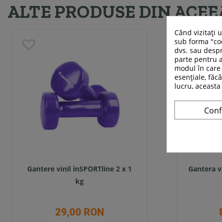
ALTE PRODUSE DIN ACEE
Când vizitați 
sub forma "coo
dvs. sau despr
parte pentru a
modul în care 
esențiale, făcâ
lucru, aceasta
Conf
Gantere vinil inSPORTline 2 x 1
Gantera vi
kg
29,00 RON