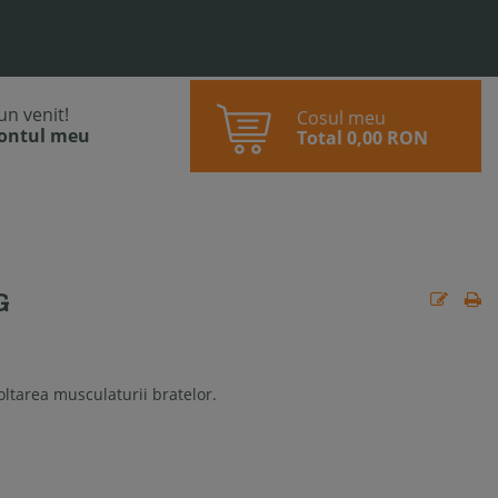
bun venit!
Cosul meu
contul meu
Total
0,00 RON
G
oltarea musculaturii bratelor.