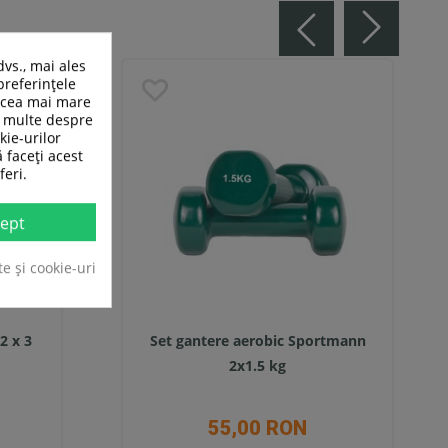
dvs., mai ales
preferințele
n cea mai mare
ai multe despre
kie-urilor
ă faceți acest
feri.
ept
te și cookie-uri
2 x 3
Set gantere aerobic Sportmann
2x1.5 kg
55,00 RON