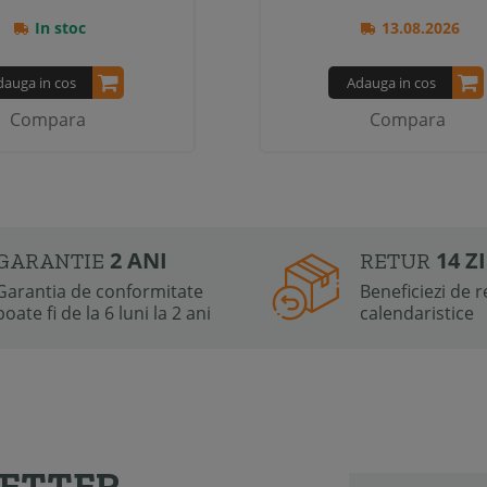
In stoc
13.08.2026
dauga in cos
Adauga in cos
Compara
Compara
2 ANI
14 Z
GARANTIE
RETUR
Garantia de conformitate
Beneficiezi de re
poate fi de la 6 luni la 2 ani
calendaristice
LETTER