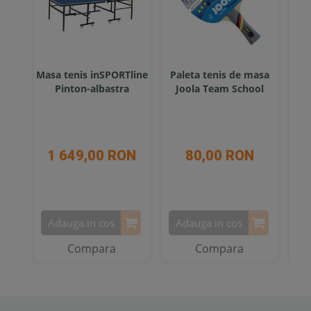
Masa tenis inSPORTline
Paleta tenis de masa
Fi
Pinton-albastra
Joola Team School
1 649,00 RON
80,00 RON
Adauga in cos
Adauga in cos
A
Compara
Compara