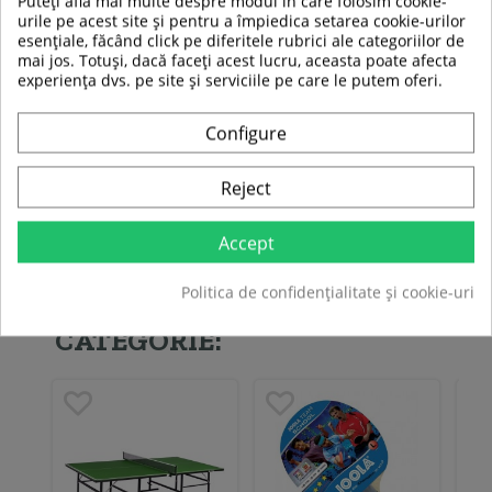
Puteți afla mai multe despre modul în care folosim cookie-
urile pe acest site și pentru a împiedica setarea cookie-urilor
esențiale, făcând click pe diferitele rubrici ale categoriilor de
mai jos. Totuși, dacă faceți acest lucru, aceasta poate afecta
TABEL DE DATE
experiența dvs. pe site și serviciile pe care le putem oferi.
Utilizare
Interior
Configure
Reject
Fiti primul care isi scrie parerea !
Accept
Politica de confidențialitate și cookie-uri
ALTE PRODUSE DIN ACEEASI
CATEGORIE: