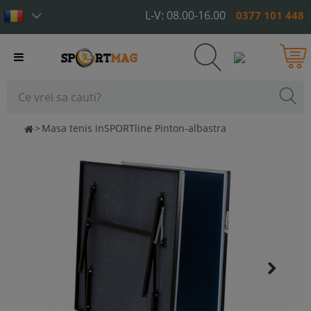
L-V: 08.00-16.00
0377 101 448
Toggle
navigation
>
Masa tenis inSPORTline Pinton-albastra