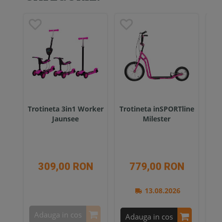
Trotineta 3in1 Worker
Trotineta inSPORTline
Tro
Jaunsee
Milester
HLB
309,00 RON
779,00 RON
13.08.2026
Adauga in cos
A
Adauga in cos