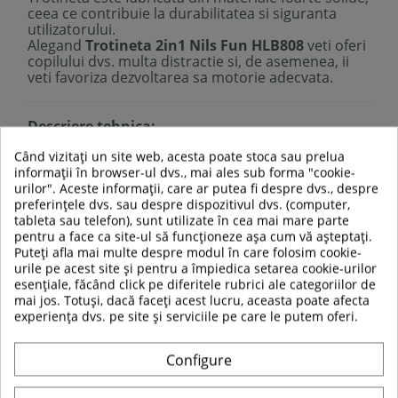
ceea ce contribuie la durabilitatea si siguranta
utilizatorului.
Alegand
Trotineta 2in1 Nils Fun HLB808
veti oferi
copilului dvs. multa distractie si, de asemenea, ii
veti favoriza dezvoltarea sa motorie adecvata.
Descriere tehnica:
Material:
Când vizitați un site web, acesta poate stoca sau prelua
Platforma: PP
informații în browser-ul dvs., mai ales sub forma "cookie-
Suport ghidon: aluminiu
urilor". Aceste informații, care ar putea fi despre dvs., despre
Rulmenti
: ABEC7
preferințele dvs. sau despre dispozitivul dvs. (computer,
Roti
:
tableta sau telefon), sunt utilizate în cea mai mare parte
Fata
: PU 120mm/78A (LED)
pentru a face ca site-ul să funcționeze așa cum vă așteptați.
Spate
: PU 100mm/78A (LED)
Puteți afla mai multe despre modul în care folosim cookie-
Ghidon:
urile pe acest site și pentru a împiedica setarea cookie-urilor
Manere: TRP, cauciuc termoplastic
esențiale, făcând click pe diferitele rubrici ale categoriilor de
Frana de picior
mai jos. Totuși, dacă faceți acest lucru, aceasta poate afecta
Dimensiuni produs
: L57 x l 27 x H50-67.5 cm
experiența dvs. pe site și serviciile pe care le putem oferi.
Dimensiuni dupa pliere
: L57 x l 27 x H17 cm
Dimensiuni sa: L34 x l 14 (in punctul cel mai lat) x
H24.5 cm
Configure
Dimensiuni material sa: L27.5 x l 10 cm
Dimensiuni platforma
: L28 x l 13.5 cm