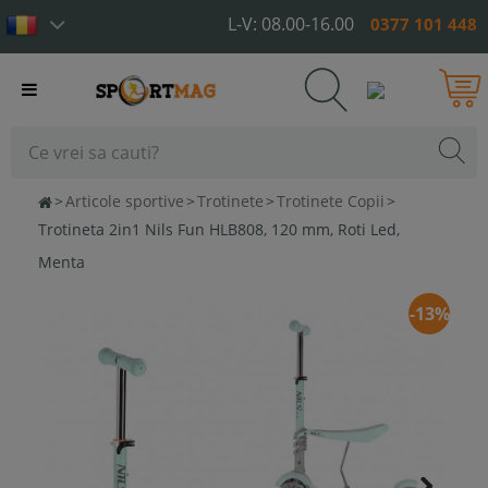
L-V: 08.00-16.00
0377 101 448
Toggle
navigation
>
Articole sportive
>
Trotinete
>
Trotinete Copii
>
Trotineta 2in1 Nils Fun HLB808, 120 mm, Roti Led,
Menta
-13%