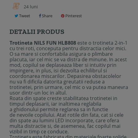
24 luni
Tweet
Share
Pinterest
DETALII PRODUS
Trotineta NILS FUN HLB808
este o trotineta 2-in-1
cu trei roti, conceputa pentru distractia celor mici.
O sa mare si confortabila asigura o plimbare
placuta, iar cel mic se va distra de minune. In acest
mod, copilul se deplaseaza liber si intuitiv prin
impingere, in plus, isi dezvolta echilibrul si
coordonarea miscarilor. Depasirea obstacolelor
nu va fi dificila datorita greutatii reduse a
trotinetei, prin urmare, cel mic o va putea manevra
usor dintr-un loc in altul.
Roata din spate creste stabilitatea trotinetei in
timpul deplasarii, iar inaltimea reglabila
a ghidonului permite reglarea sa in functie
de nevoile copilului. Atat rotile din fata, cat si cele
din spate au lumini LED incorporate, care ofera
multa distractie si, de asemenea, fac copilul mai
vizibil in timp ce conduce.
Trotineta este fabricata din materiale foarte solide,