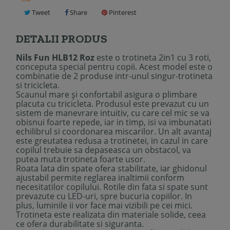
Tweet
Share
Pinterest
DETALII PRODUS
Nils Fun HLB12 Roz
este o trotineta 2in1 cu 3 roti,
conceputa special pentru copii. Acest model este o
combinatie de 2 produse intr-unul singur-trotineta
si tricicleta.
Scaunul mare și confortabil asigura o plimbare
placuta cu tricicleta. Produsul este prevazut cu un
sistem de manevrare intuitiv, cu care cel mic se va
obisnui foarte repede, iar in timp, isi va imbunatati
echilibrul si coordonarea miscarilor. Un alt avantaj
este greutatea redusa a trotinetei, in cazul in care
copilul trebuie sa depaseasca un obstacol, va
putea muta trotineta foarte usor.
Roata lata din spate ofera stabilitate, iar ghidonul
ajustabil permite reglarea inaltimii conform
necesitatilor copilului. Rotile din fata si spate sunt
prevazute cu LED-uri, spre bucuria copiilor. In
plus, luminile ii vor face mai vizibili pe cei mici.
Trotineta este realizata din materiale solide, ceea
ce ofera durabilitate si siguranta.