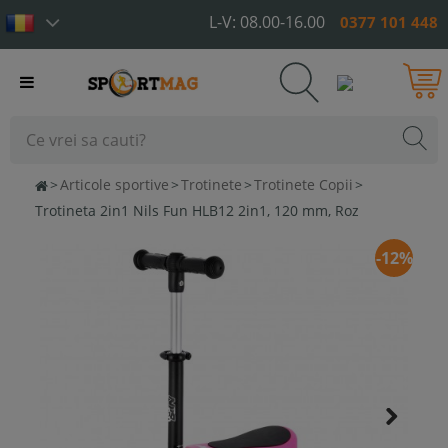
L-V: 08.00-16.00
0377 101 448
Toggle
navigation
>
Articole sportive
>
Trotinete
>
Trotinete Copii
>
Trotineta 2in1 Nils Fun HLB12 2in1, 120 mm, Roz
-12%