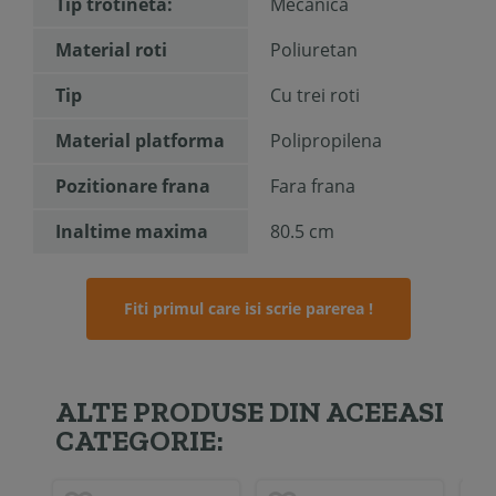
Tip trotineta:
Mecanica
Material roti
Poliuretan
Tip
Cu trei roti
Material platforma
Polipropilena
Pozitionare frana
Fara frana
Inaltime maxima
80.5 cm
Fiti primul care isi scrie parerea !
ALTE PRODUSE DIN ACEEASI
CATEGORIE: