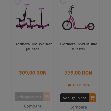
Trotineta 3in1 Worker
Trotineta inSPORTline
Tro
Jaunsee
Milester
HLB
309,00 RON
779,00 RON
13.08.2026
Adauga in cos
A
Adauga in cos
Compara
Compara