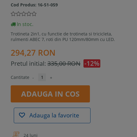
Cod Produs:
16-51-059
In stoc.
Trotineta
2in1, cu functie de trotineta si tricicleta,
rulmenti ABEC 7, roti din PU 120mm/80mm cu LED.
294,27 RON
-12%
Pretul initial:
335,00 RON
Cantitate
-
+
ADAUGA IN COS
Adauga la favorite
24 luni