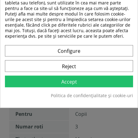
Scaun: 30 kg
tableta sau telefon), sunt utilizate în cea mai mare parte
Greutate trotineta:
3.7 kg.
pentru a face ca site-ul să funcționeze așa cum vă așteptați.
Puteți afla mai multe despre modul în care folosim cookie-
urile pe acest site și pentru a împiedica setarea cookie-urilor
esențiale, făcând click pe diferitele rubrici ale categoriilor de
TABEL DE DATE
mai jos. Totuși, dacă faceți acest lucru, aceasta poate afecta
experiența dvs. pe site și serviciile pe care le putem oferi.
Diametru roată :
120 mm
Configure
Greutate maxima
60 kg
a utilizatorului:
Reject
Rulmenti:
ABEC 7
Accept
Material
Plastic
Politica de confidențialitate și cookie-uri
Culoare
Roz
Pentru
Copii
Numar roti
3